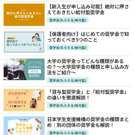
【新入生が申し込み可能】絶対に押さ
えておきたい給付型奨学金
奨学金(もらえる/給付型)
【保護者向け】はじめての奨学金で知
っておくべき5つのこと
奨学金(もらえる/給付型)
大学の奨学金ってどんな種類がある
の？～大学奨学金の種類と申し込み方
法をご紹介～
奨学金(もらえる/給付型)
「貸与型奨学金」と「給付型奨学金」
の違いを徹底解説！
奨学金(もらえる/給付型)
日本学生支援機構の奨学金の種類まと
め｜別の団体の奨学金も解説！
奨学金(もらえる/給付型)