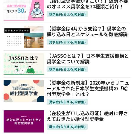
【給付型奨学金がすごい！】返済不要
のオススメ奨学金を30種類ご紹介！
奨学金(もらえる/給付型)
【奨学金は4月から支給？】奨学金の
振り込み日とスケジュールを徹底解説
奨学金(もらえる/給付型)
【JASSOとは？】日本学生支援機構と
奨学金について解説
奨学金(もらえる/給付型)
【奨学金の新制度】2020年からリニュ
ーアルされた日本学生支援機構の「給
付型奨学金」とは？
奨学金(もらえる/給付型)
【在校生が申し込み可能】絶対に押さ
えておきたい給付型奨学金
奨学金(もらえる/給付型)