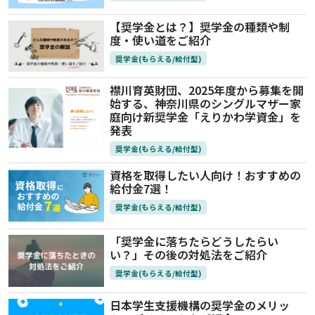
【奨学金とは？】奨学金の種類や制
度・使い道をご紹介
奨学金(もらえる/給付型)
襟川育英財団、2025年度から募集を開
始する、神奈川県のシングルマザー家
庭向け新奨学金「えりかわ学資金」を
発表
奨学金(もらえる/給付型)
資格を取得したい人向け！おすすめの
給付金7選！
奨学金(もらえる/給付型)
「奨学金に落ちたらどうしたらい
い？」その後の対処法をご紹介
奨学金(もらえる/給付型)
日本学生支援機構の奨学金のメリッ