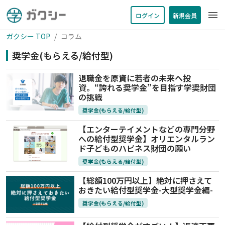
menu
ログイン
新規会員
ガクシー TOP
コラム
奨学金(もらえる/給付型)
退職金を原資に若者の未来へ投
資。“誇れる奨学金”を目指す学奨財団
の挑戦
奨学金(もらえる/給付型)
【エンターテイメントなどの専門分野
への給付型奨学金】オリエンタルラン
ド子どものハピネス財団の願い
奨学金(もらえる/給付型)
【総額100万円以上】絶対に押さえて
おきたい給付型奨学金-大型奨学金編-
奨学金(もらえる/給付型)