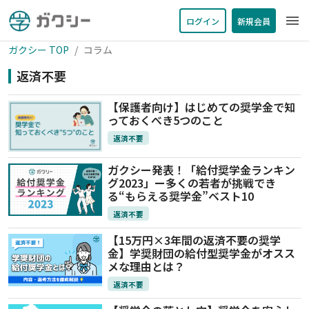
menu
ログイン
新規会員
ガクシー TOP
コラム
返済不要
【保護者向け】はじめての奨学金で知
っておくべき5つのこと
返済不要
ガクシー発表！「給付奨学金ランキン
グ2023」ー多くの若者が挑戦でき
る“もらえる奨学金”ベスト10
返済不要
【15万円×3年間の返済不要の奨学
金】学奨財団の給付型奨学金がオスス
メな理由とは？
返済不要