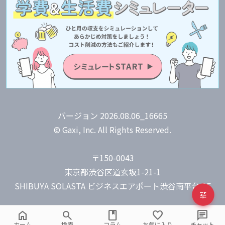
バージョン 2026.08.06_16665
© Gaxi, Inc. All Rights Reserved.
〒150-0043
東京都渋谷区道玄坂1-21-1
tune
home
search
book
favorite
chat
ホーム
検索
コラム
お気に入り
チャット