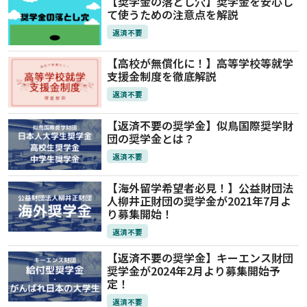
【奨学金の落とし穴】奨学金を安心し
て使うための注意点を解説
返済不要
【高校が無償化に！】高等学校等就学
支援金制度を徹底解説
返済不要
【返済不要の奨学金】似鳥国際奨学財
団の奨学金とは？
返済不要
【海外留学希望者必見！】公益財団法
人柳井正財団の奨学金が2021年7月よ
り募集開始！
返済不要
【返済不要の奨学金】キーエンス財団
奨学金が2024年2月より募集開始予
定！
返済不要