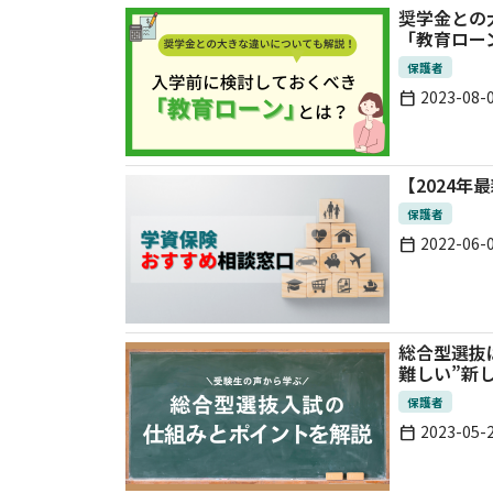
奨学金との
「教育ロー
保護者
2023-08-
calendar_today
【2024
保護者
2022-06-
calendar_today
総合型選抜
難しい”新
保護者
2023-05-
calendar_today