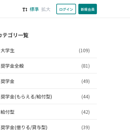
標準
拡大
ログイン
新規会員
カテゴリ一覧
大学生
(109)
奨学金全般
(81)
奨学金
(49)
奨学金(もらえる/給付型)
(44)
給付型
(42)
奨学金(借りる/貸与型)
(39)