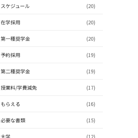
スケジュール
(20)
在学採用
(20)
第一種奨学金
(20)
予約採用
(19)
第二種奨学金
(19)
授業料/学費減免
(17)
もらえる
(16)
必要な書類
(15)
大学
(12)