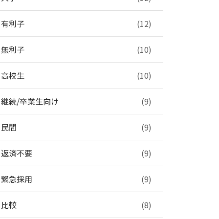
有利子
(12)
無利子
(10)
高校生
(10)
継続/卒業生向け
(9)
民間
(9)
返済不要
(9)
緊急採用
(9)
比較
(8)