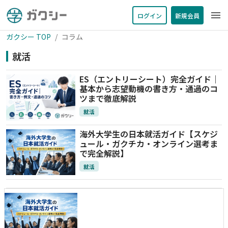
menu
ログイン
新規会員
ガクシー TOP
コラム
就活
ES（エントリーシート）完全ガイド｜
基本から志望動機の書き方・通過のコ
ツまで徹底解説
就活
海外大学生の日本就活ガイド【スケジ
ュール・ガクチカ・オンライン選考ま
で完全解説】
就活