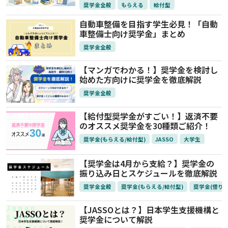
奨学金全般
もらえる
給付型
自動車整備を目指す学生必見！「自動
車整備士向け奨学金」まとめ
奨学金全般
【マンガでわかる！】奨学金を検討し
始めた方向けに奨学金を徹底解説
奨学金全般
【給付型奨学金がすごい！】返済不要
のオススメ奨学金を30種類ご紹介！
奨学金(もらえる/給付型)
JASSO
大学生
【奨学金は4月から支給？】奨学金の
振り込み日とスケジュールを徹底解説
奨学金全般
奨学金(もらえる/給付型)
奨学金(借りる
【JASSOとは？】日本学生支援機構と
奨学金について解説