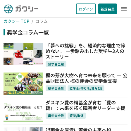
menu
ログイン
新規会員
ガクシー TOP
コラム
奨学金コラム一覧
「夢への挑戦」を、経済的な理由で諦
めない。 一歩踏み出した奨学生3人の
ストーリー
奨学金全般
樫の芽が大樹へ育つ未来を願って — 公
益財団法人 樫の芽会の奨学金支援
奨学金全般
奨学金(借りる/貸与型)
ダスキン愛の輪基金が育む「愛の
輪」：未来を拓く障害者リーダー支援
奨学金全般
留学/海外
退職金を原資に若者の未来へ投