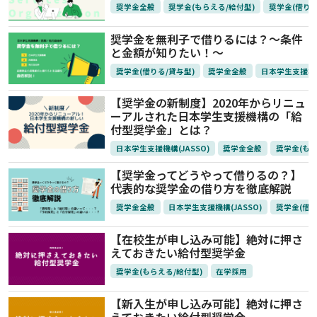
奨学金全般
奨学金(もらえる/給付型)
奨学金(借りる
奨学金を無利子で借りるには？～条件
と金額が知りたい！～
奨学金(借りる/貸与型)
奨学金全般
日本学生支援機構
【奨学金の新制度】2020年からリニュ
ーアルされた日本学生支援機構の「給
付型奨学金」とは？
日本学生支援機構(JASSO)
奨学金全般
奨学金(もら
【奨学金ってどうやって借りるの？】
代表的な奨学金の借り方を徹底解説
奨学金全般
日本学生支援機構(JASSO)
奨学金(借り
【在校生が申し込み可能】絶対に押さ
えておきたい給付型奨学金
奨学金(もらえる/給付型)
在学採用
【新入生が申し込み可能】絶対に押さ
えておきたい給付型奨学金