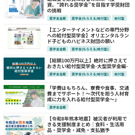
資。“誇れる奨学金”を目指す学奨財団
の挑戦
奨学金全般
奨学金(もらえる/給付型)
給付型
【エンターテイメントなどの専門分野
への給付型奨学金】オリエンタルラン
ド子どものハピネス財団の願い
奨学金全般
奨学金(もらえる/給付型)
【総額100万円以上】絶対に押さえて
おきたい給付型奨学金-大型奨学金編-
奨学金全般
奨学金(もらえる/給付型)
給付型
「学費はもちろん、寮費や食事、交通
費までサポート！～次代を担う人材育
成に力を入れる給付型奨学金～」
奨学金全般
【令和8年熊本地震】被災者が利用で
きる支援制度まとめ｜食料・生活用
品・奨学金・減免・支払猶予