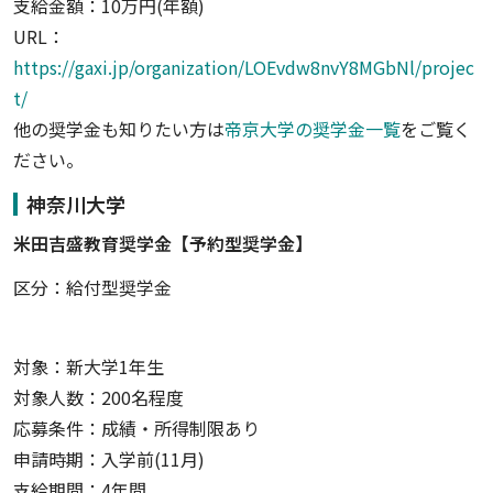
支給金額：10万円(年額)
URL：
https://gaxi.jp/organization/LOEvdw8nvY8MGbNl/projec
t/
他の奨学金も知りたい方は
帝京大学の奨学金一覧
をご覧く
ださい。
神奈川大学
米田吉盛教育奨学金【予約型奨学金】
区分：給付型奨学金
対象：新大学1年生
対象人数：200名程度
応募条件：成績・所得制限あり
申請時期：入学前(11月)
支給期間：4年間