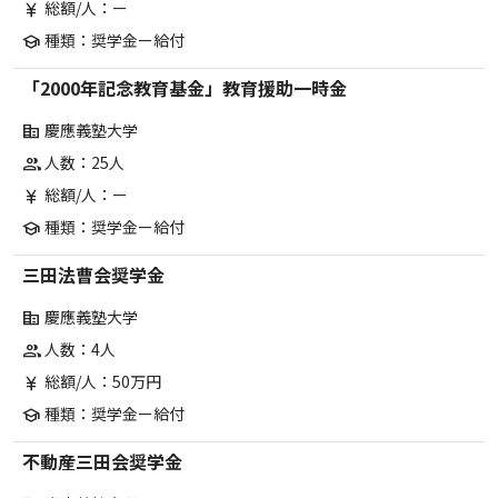
総額/人：ー
currency_yen
種類：奨学金ー給付
school
「2000年記念教育基金」教育援助一時金
慶應義塾大学
corporate_fare
人数：25人
group
総額/人：ー
currency_yen
種類：奨学金ー給付
school
三田法曹会奨学金
慶應義塾大学
corporate_fare
人数：4人
group
総額/人：50万円
currency_yen
種類：奨学金ー給付
school
不動産三田会奨学金