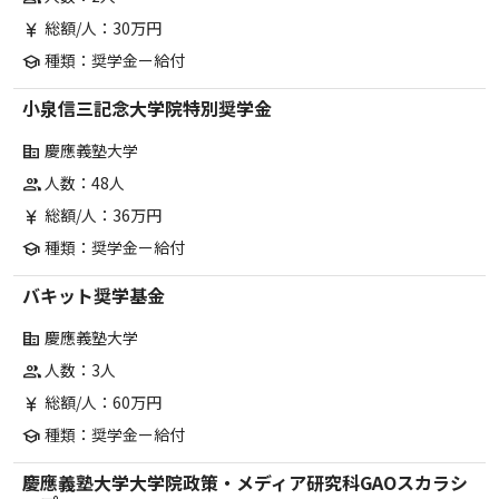
総額/人：30万円
currency_yen
種類：奨学金ー給付
school
小泉信三記念大学院特別奨学金
慶應義塾大学
corporate_fare
人数：48人
group
総額/人：36万円
currency_yen
種類：奨学金ー給付
school
バキット奨学基金
慶應義塾大学
corporate_fare
人数：3人
group
総額/人：60万円
currency_yen
種類：奨学金ー給付
school
慶應義塾大学大学院政策・メディア研究科GAOスカラシ