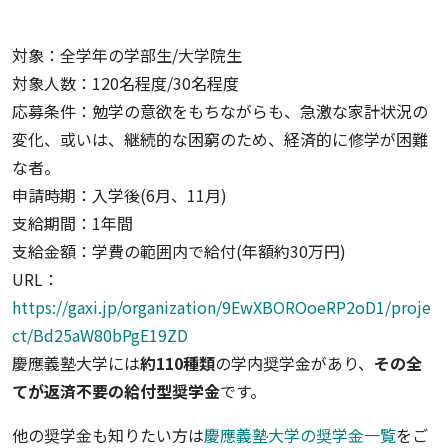
対象：全学年の学部生/大学院生
対象人数：120名程度/30名程度
応募条件：勉学の意欲をもちながらも、急激な家計状況の
変化、或いは、継続的な困窮のため、経済的に修学が困難
な者。
申請時期：入学後(6月、11月)
支給期間：1年間
支給金額：学費の範囲内で給付(年額約30万円)
URL：
https://gaxi.jp/organization/9EwXBOROoeRP2oD1/proje
ct/Bd25aW80bPgE19ZD
慶應義塾大学には
約110種類
の学内奨学金があり、
その全
てが返済不要の給付型奨学金
です。
他の奨学金も知りたい方は
慶應義塾大学の奨学金一覧
をご