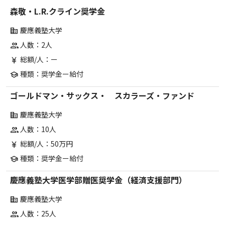
森敬・L.R.クライン奨学金
慶應義塾大学
corporate_fare
人数：2人
group
総額/人：ー
currency_yen
種類：奨学金ー給付
school
ゴールドマン・サックス・ スカラーズ・ファンド
慶應義塾大学
corporate_fare
人数：10人
group
総額/人：50万円
currency_yen
種類：奨学金ー給付
school
慶應義塾大学医学部贈医奨学金（経済支援部門）
慶應義塾大学
corporate_fare
人数：25人
group