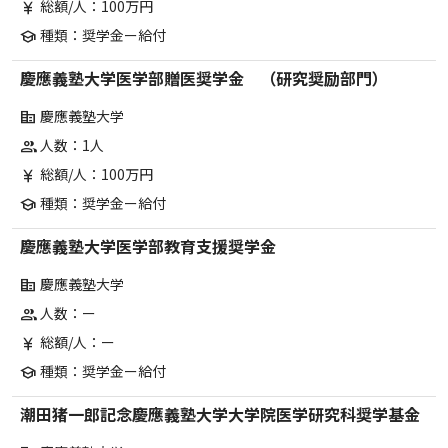
総額/人：100万円
currency_yen
種類：奨学金ー給付
school
慶應義塾大学医学部贈医奨学金 （研究奨励部門）
慶應義塾大学
corporate_fare
人数：1人
group
総額/人：100万円
currency_yen
種類：奨学金ー給付
school
慶應義塾大学医学部教育支援奨学金
慶應義塾大学
corporate_fare
人数：ー
group
総額/人：ー
currency_yen
種類：奨学金ー給付
school
潮田猪一郎記念慶應義塾大学大学院医学研究科奨学基金