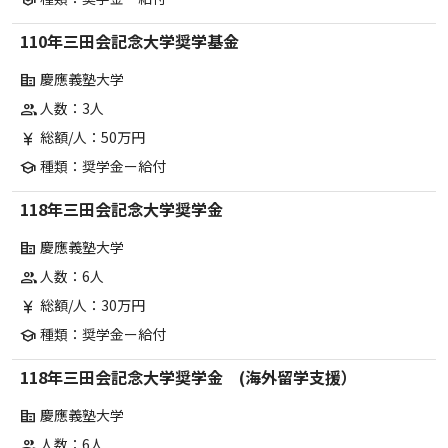
110年三田会記念大学奨学基金
慶應義塾大学
corporate_fare
人数：3人
group
総額/人：50万円
currency_yen
種類：奨学金ー給付
school
118年三田会記念大学奨学金
慶應義塾大学
corporate_fare
人数：6人
group
総額/人：30万円
currency_yen
種類：奨学金ー給付
school
118年三田会記念大学奨学金 (海外留学支援）
慶應義塾大学
corporate_fare
人数：6人
group