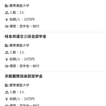
慶應義塾大学
corporate_fare
人数：2人
group
総額/人：10万円
currency_yen
種類：奨学金ー給付
school
岐阜県連合三田会奨学金
慶應義塾大学
corporate_fare
人数：1人
group
総額/人：10万円
currency_yen
種類：奨学金ー給付
school
京都慶應倶楽部奨学金
慶應義塾大学
corporate_fare
人数：1人
group
総額/人：10万円
currency_yen
種類：奨学金ー給付
school