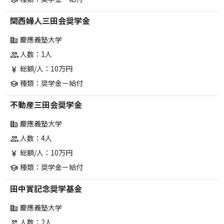
関西婦人三田会奨学金
慶應義塾大学
corporate_fare
人数：1人
group
総額/人：10万円
currency_yen
種類：奨学金ー給付
school
不動産三田会奨学金
慶應義塾大学
corporate_fare
人数：4人
group
総額/人：10万円
currency_yen
種類：奨学金ー給付
school
田中實記念奨学基金
慶應義塾大学
corporate_fare
人数：2人
group