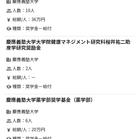
慶應義塾大学
corporate_fare
人数：10人
group
総額/人：36万円
currency_yen
種類：奨学金ー給付
school
慶應義塾大学大学院健康マネジメント研究科桜井祐二助
産学研究奨励金
慶應義塾大学
corporate_fare
人数：2人
group
総額/人：ー
currency_yen
種類：奨学金ー給付
school
慶應義塾大学薬学部奨学基金（薬学部）
慶應義塾大学
corporate_fare
人数：6人
group
総額/人：20万円
currency_yen
種類：奨学金ー給付
school