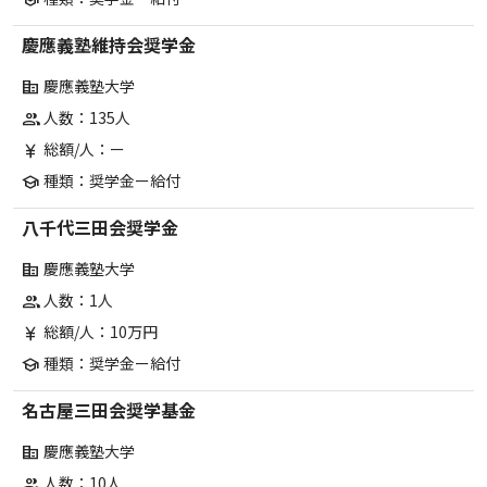
慶應義塾維持会奨学金
慶應義塾大学
corporate_fare
人数：135人
group
総額/人：ー
currency_yen
種類：奨学金ー給付
school
八千代三田会奨学金
慶應義塾大学
corporate_fare
人数：1人
group
総額/人：10万円
currency_yen
種類：奨学金ー給付
school
名古屋三田会奨学基金
慶應義塾大学
corporate_fare
人数：10人
group