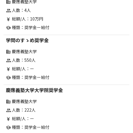
慶應義塾大学
corporate_fare
人数：4人
group
総額/人：10万円
currency_yen
種類：奨学金ー給付
school
学問のすゝめ奨学金
慶應義塾大学
corporate_fare
人数：550人
group
総額/人：ー
currency_yen
種類：奨学金ー給付
school
慶應義塾大学大学院奨学金
慶應義塾大学
corporate_fare
人数：222人
group
総額/人：ー
currency_yen
種類：奨学金ー給付
school