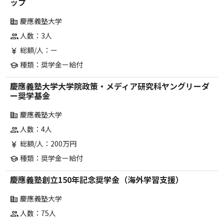
ップ
慶應義塾大学
corporate_fare
人数：3人
group
総額/人：ー
currency_yen
種類：奨学金ー給付
school
慶應義塾大学大学院政策・メディア研究科ヤングリーダ
ー奨学基金
慶應義塾大学
corporate_fare
人数：4人
group
総額/人：200万円
currency_yen
種類：奨学金ー給付
school
慶應義塾創立150年記念奨学金（海外学習支援）
慶應義塾大学
corporate_fare
人数：75人
group