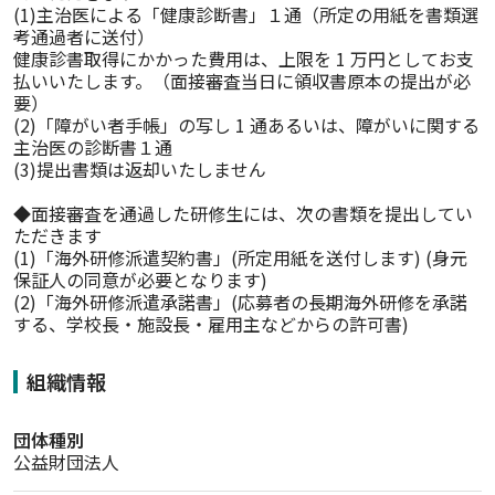
(1)主治医による「健康診断書」１通（所定の用紙を書類選
考通過者に送付）

健康診書取得にかかった費用は、上限を 1 万円としてお支
払いいたします。（面接審査当日に領収書原本の提出が必
要）

(2)「障がい者手帳」の写し 1 通あるいは、障がいに関する
主治医の診断書１通

(3)提出書類は返却いたしません

◆面接審査を通過した研修生には、次の書類を提出してい
ただきます

(1)「海外研修派遣契約書」(所定用紙を送付します) (身元
保証人の同意が必要となります)

(2)「海外研修派遣承諾書」(応募者の長期海外研修を承諾
する、学校長・施設長・雇用主などからの許可書)
組織情報
団体種別
公益財団法人