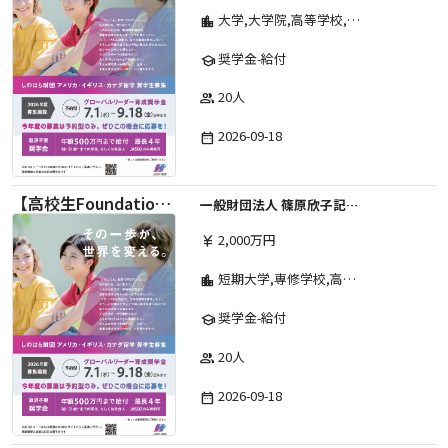
大学,大学院,高等学校,その他,高等専門学校,専修学校,短期大学
location_city
奨学金-給付
school
20人
group
2026-09-18
date_range
【高校生Foundation Course 】2026年度 しのはら財団 アメリカ・イギリス・カナダ英語留学奨学金
一般財団法人 篠原欣子記念財団 (海外留学奨学金グループ)
2,000万円
currency_yen
短期大学,専修学校,高等専門学校,その他,高等学校,大学院,大学
location_city
奨学金-給付
school
20人
group
2026-09-18
date_range