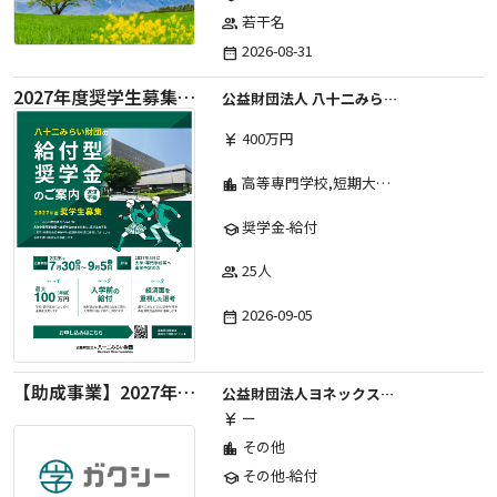
若干名
group
2026-08-31
date_range
2027年度奨学生募集要項
公益財団法人 八十二みらい財団
400万円
currency_yen
高等専門学校,短期大学,専修学校,大学
location_city
奨学金-給付
school
25人
group
2026-09-05
date_range
【助成事業】2027年度中学校部活動の地域展開推進に関する助成金
公益財団法人ヨネックススポーツ振興財団
ー
currency_yen
その他
location_city
その他-給付
school