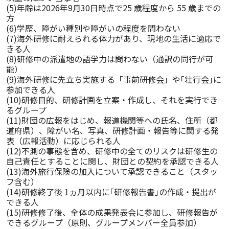
(5)年齢は2026年9月30日時点で25 歳程度から 55 歳までの
方

(6)学歴、障がい種別や障がいの程度を問わない

(7)海外研修に耐えられる体力があり、現地の生活に適応で
きる人

(8)研修中の派遣地の語学力は問わない（通訳の同行が可
能）

(9)海外研修に先立ち実施する「事前研修会」や｢壮行会｣に
参加できる人

(10)研修目的、研修計画を立案・作成し、それを実行でき
るグループ

(11)財団の広報をはじめ、報道機関等への氏名、住所（都
道府県）、障がい名、写真、研修計画・報告等に関する発
表（広報活動）に応じられる人

(12)不測の事態を含め、研修中の全てのリスクは研修生の
自己責任とすることに関し、財団との契約を承認できる人

(13)海外旅行保険の加入について承認できること（スタッ
フ含む）

(14)研修終了後 1ヵ月以内に｢研修報告書｣の作成・提出が
できる人

(15)研修修了後、全体の成果発表会に参加し、研修報告が
できるグループ（原則、グループメンバー全員参加）
