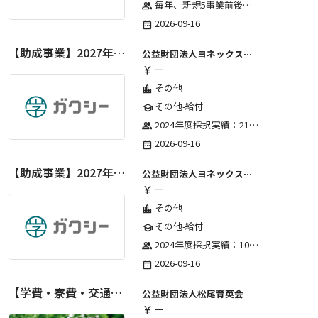
毎年、新規5事業前後への助成金交付を予定とし、初年度5事業、2年目合計10事業前後、3年目合計15事業前後、4年目以降は15事業前後にて実施する。 2025年度採択実績：5事業、2026年度採択実績：5事業
group
2026-09-16
date_range
【助成事業】2027年度（通年）国際交流普及事業に関する助成金
公益財団法人ヨネックススポーツ振興財団
ー
currency_yen
その他
location_city
その他-給付
school
2024年度採択実績：21事業（前期11・後期10）、2025年度採択実績：30事業（前期15・後期15）、2026年度採択実績：40事業 ※2026年度より、前期・後期の区分を廃止し、年1回の申請受付となりました。
group
2026-09-16
date_range
【助成事業】2027年度（通年）ジュニアスポーツ振興に関する助成金
公益財団法人ヨネックススポーツ振興財団
ー
currency_yen
その他
location_city
その他-給付
school
2024年度採択実績：107事業（前期45・後期62）、2025年度採択実績：103事業（前期48・後期55）、2026年度採択実績：97事業 ※2026年度より、前期・後期の区分を廃止し、年1回の申請受付となりました。
group
2026-09-16
date_range
【学費・寮費・交通費給付】2027年度第71期育英生募集
公益財団法人松尾育英会
ー
currency_yen