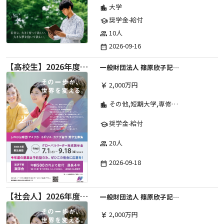
大学
location_city
奨学金-給付
school
10人
group
2026-09-16
date_range
【高校生】2026年度 しのはら財団 アメリカ・イギリス・カナダ英語留学奨学金
一般財団法人 篠原欣子記念財団 (海外留学奨学金グループ)
2,000万円
currency_yen
その他,短期大学,専修学校,高等専門学校,高等学校,大学院,大学
location_city
奨学金-給付
school
20人
group
2026-09-18
date_range
【社会人】2026年度 しのはら財団 アメリカ・イギリス・カナダ英語留学奨学金
一般財団法人 篠原欣子記念財団 (海外留学奨学金グループ)
2,000万円
currency_yen