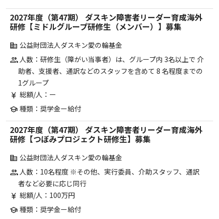
2027年度（第47期） ダスキン障害者リーダー育成海外
研修【ミドルグループ研修生（メンバー）】募集
公益財団法人ダスキン愛の輪基金
corporate_fare
人数：研修生（障がい当事者）は、グループ内 3名以上で 介
group
助者、支援者、通訳などのスタッフを含めて 8 名程度までの
1グループ
総額/人：ー
currency_yen
種類：奨学金ー給付
school
2027年度（第47期） ダスキン障害者リーダー育成海外
研修【つぼみプロジェクト研修生】募集
公益財団法人ダスキン愛の輪基金
corporate_fare
人数：10名程度 ※その他、実行委員、介助スタッフ、通訳
group
者など必要に応じ同行
総額/人：100万円
currency_yen
種類：奨学金ー給付
school