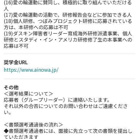
(16)愛の輪運動に賛同し、積極的に取り組んでいただける
人

(17)愛の輪運動の活動で、研修報告会などに参加できる人

(18)個人研修、つぼみプロジェクト研修に応募されている
方は、本研修への応募は不可

(19)ダスキン障害者リーダー育成海外研修派遣事業、個人
研修とスタディ・イン・アメリカ研修修了生の本事業への
応募は不可
奨学金URL
https://www.ainowa.jp/
その他
＜選考結果について＞

応募者（グループリーダー）に連絡いたします。

それ以外の合否についてのお問い合わせはご遠慮くださ
い。

＜書類選考通過後の流れ＞

◆書類選考通過者には、面接に先立って次の書類を提出し
ていただきます
