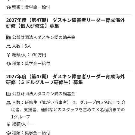
種類：奨学金ー給付
school
2027年度（第47期） ダスキン障害者リーダー育成海外
研修【個人研修生】募集
公益財団法人ダスキン愛の輪基金
corporate_fare
人数：5人
group
総額/人：930万円
currency_yen
種類：奨学金ー給付
school
2027年度（第47期） ダスキン障害者リーダー育成海外
研修【ミドルグループ研修生】募集
公益財団法人ダスキン愛の輪基金
corporate_fare
人数：研修生（障がい当事者）は、グループ内 3名以上で 介
group
助者、支援者、通訳などのスタッフを含めて 8 名程度までの
1グループ
総額/人：ー
currency_yen
種類：奨学金ー給付
school