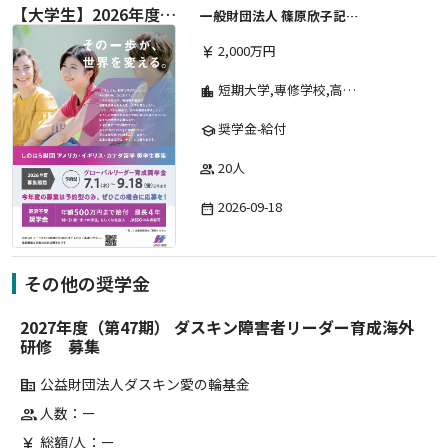
【大学生】2026年度 しのはら財団 アメリカ・イギリス・カナダ英語留学奨学金
一般財団法人 篠原欣子記念財団 (海外留学奨学金グループ)
2,000万円
currency_yen
短期大学,専修学校,高等専門学校,その他,高等学校,大学院,大学
location_city
奨学金-給付
school
20人
group
2026-09-18
date_range
その他の奨学金
2027年度（第47期） ダスキン障害者リーダー育成海外
研修 募集
公益財団法人ダスキン愛の輪基金
corporate_fare
人数：ー
group
総額/人：ー
currency_yen