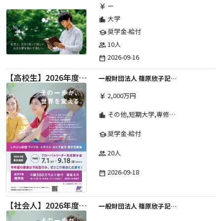
ー
currency_yen
大学
location_city
奨学金-給付
school
10人
group
2026-09-16
date_range
【高校生】2026年度 しのはら財団 アメリカ・イギリス・カナダ英語留学奨学金
一般財団法人 篠原欣子記念財団 (海外留学奨学金グループ)
2,000万円
currency_yen
その他,短期大学,専修学校,高等専門学校,高等学校,大学院,大学
location_city
奨学金-給付
school
20人
group
2026-09-18
date_range
【社会人】2026年度 しのはら財団 アメリカ・イギリス・カナダ英語留学奨学金
一般財団法人 篠原欣子記念財団 (海外留学奨学金グループ)