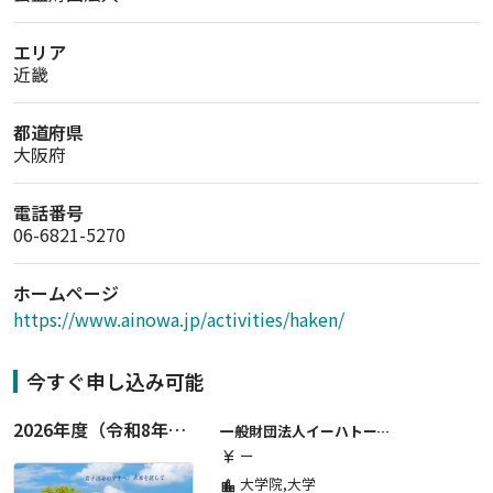
エリア
近畿
都道府県
大阪府
電話番号
06-6821-5270
ホームページ
https://www.ainowa.jp/activities/haken/
今すぐ申し込み可能
2026年度（令和8年度）第２期 一般財団法人イーハトーブ育英会奨学生募集（給付型） 日本国内及び海外の大学・大学院に自宅外通学をする学生に生活費の一部(家賃半額相当)を給付【岩手県が本籍地の大学生または大学院生対象】
一般財団法人イーハトーブ育英会
ー
currency_yen
大学院,大学
location_city