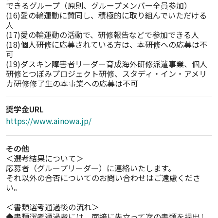
できるグループ（原則、グループメンバー全員参加）

(16)愛の輪運動に賛同し、積極的に取り組んでいただける
人

(17)愛の輪運動の活動で、研修報告などで参加できる人

(18)個人研修に応募されている方は、本研修への応募は不
可

(19)ダスキン障害者リーダー育成海外研修派遣事業、個人
研修とつぼみプロジェクト研修、スタディ・イン・アメリ
カ研修修了生の本事業への応募は不可
奨学金URL
https://www.ainowa.jp/
その他
＜選考結果について＞

応募者（グループリーダー）に連絡いたします。

それ以外の合否についてのお問い合わせはご遠慮くださ
い。

＜書類選考通過後の流れ＞

◆書類選考通過者には、面接に先立って次の書類を提出し