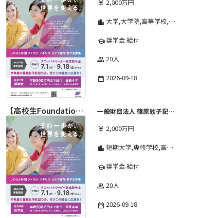
2,000万円
currency_yen
大学,大学院,高等学校,その他,高等専門学校,専修学校,短期大学
location_city
奨学金-給付
school
20人
group
2026-09-18
date_range
【高校生Foundation Course 】2026年度 しのはら財団 アメリカ・イギリス・カナダ英語留学奨学金
一般財団法人 篠原欣子記念財団 (海外留学奨学金グループ)
2,000万円
currency_yen
短期大学,専修学校,高等専門学校,その他,高等学校,大学院,大学
location_city
奨学金-給付
school
20人
group
2026-09-18
date_range