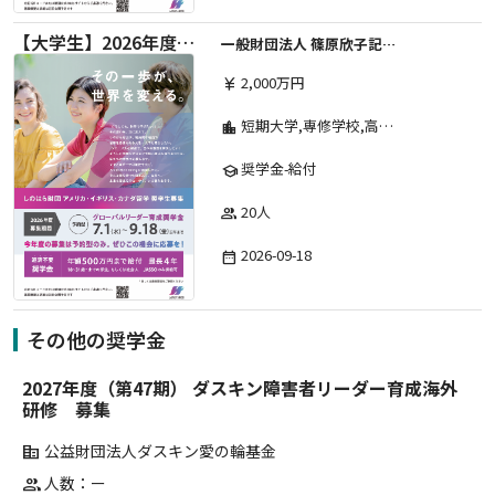
【大学生】2026年度 しのはら財団 アメリカ・イギリス・カナダ英語留学奨学金
一般財団法人 篠原欣子記念財団 (海外留学奨学金グループ)
2,000万円
currency_yen
短期大学,専修学校,高等専門学校,その他,高等学校,大学院,大学
location_city
奨学金-給付
school
20人
group
2026-09-18
date_range
その他の奨学金
2027年度（第47期） ダスキン障害者リーダー育成海外
研修 募集
公益財団法人ダスキン愛の輪基金
corporate_fare
人数：ー
group