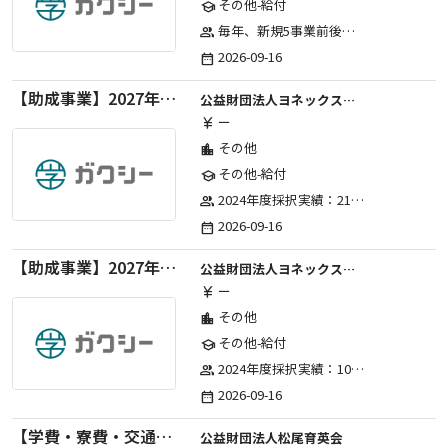
その他-給付
school
毎年、新規5事業前後への助成金交付を予定とし、初年度5事業、2年目合計10事業前後、3年目合計15事業前後、4年目以降は15事業前後にて実施する。 2025年度採択実績：5事業、2026年度採択実績：5事業
group
2026-09-16
date_range
【助成事業】2027年度（通年）国際交流普及事業に関する助成金
公益財団法人ヨネックススポーツ振興財団
ー
currency_yen
その他
location_city
その他-給付
school
2024年度採択実績：21事業（前期11・後期10）、2025年度採択実績：30事業（前期15・後期15）、2026年度採択実績：40事業 ※2026年度より、前期・後期の区分を廃止し、年1回の申請受付となりました。
group
2026-09-16
date_range
【助成事業】2027年度（通年）ジュニアスポーツ振興に関する助成金
公益財団法人ヨネックススポーツ振興財団
ー
currency_yen
その他
location_city
その他-給付
school
2024年度採択実績：107事業（前期45・後期62）、2025年度採択実績：103事業（前期48・後期55）、2026年度採択実績：97事業 ※2026年度より、前期・後期の区分を廃止し、年1回の申請受付となりました。
group
2026-09-16
date_range
【学費・寮費・交通費給付】2027年度第71期育英生募集
公益財団法人松尾育英会