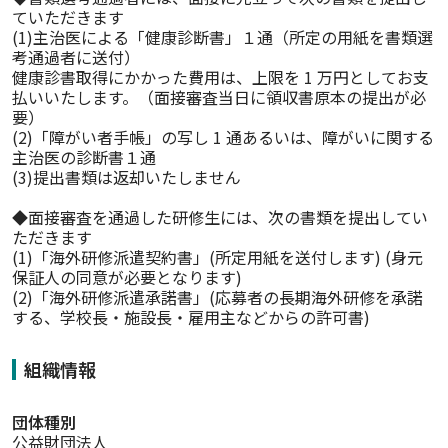
ていただきます

(1)主治医による「健康診断書」１通（所定の用紙を書類選
考通過者に送付）

健康診書取得にかかった費用は、上限を 1 万円としてお支
払いいたします。（面接審査当日に領収書原本の提出が必
要）

(2)「障がい者手帳」の写し 1 通あるいは、障がいに関する
主治医の診断書１通

(3)提出書類は返却いたしません

◆面接審査を通過した研修生には、次の書類を提出してい
ただきます

(1)「海外研修派遣契約書」(所定用紙を送付します) (身元
保証人の同意が必要となります)

(2)「海外研修派遣承諾書」(応募者の長期海外研修を承諾
する、学校長・施設長・雇用主などからの許可書)
組織情報
団体種別
公益財団法人