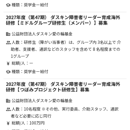
種類：奨学金ー給付
school
2027年度（第47期） ダスキン障害者リーダー育成海外
研修【ミドルグループ研修生（メンバー）】募集
公益財団法人ダスキン愛の輪基金
corporate_fare
人数：研修生（障がい当事者）は、グループ内 3名以上で 介
group
助者、支援者、通訳などのスタッフを含めて 8 名程度までの
1グループ
総額/人：ー
currency_yen
種類：奨学金ー給付
school
2027年度（第47期） ダスキン障害者リーダー育成海外
研修【つぼみプロジェクト研修生】募集
公益財団法人ダスキン愛の輪基金
corporate_fare
人数：10名程度 ※その他、実行委員、介助スタッフ、通訳
group
者など必要に応じ同行
総額/人：100万円
currency_yen