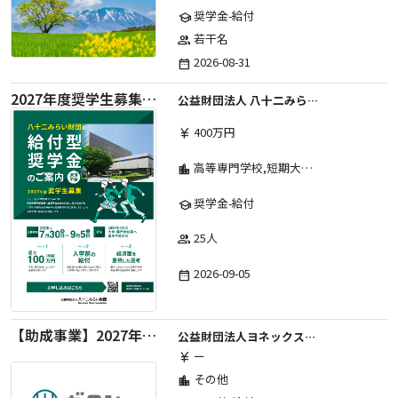
奨学金-給付
school
若干名
group
2026-08-31
date_range
2027年度奨学生募集要項
公益財団法人 八十二みらい財団
400万円
currency_yen
高等専門学校,短期大学,専修学校,大学
location_city
奨学金-給付
school
25人
group
2026-09-05
date_range
【助成事業】2027年度中学校部活動の地域展開推進に関する助成金
公益財団法人ヨネックススポーツ振興財団
ー
currency_yen
その他
location_city