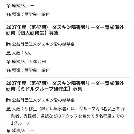
総額/人：ー
currency_yen
種類：奨学金ー給付
school
2027年度（第47期） ダスキン障害者リーダー育成海外
研修【個人研修生】募集
公益財団法人ダスキン愛の輪基金
corporate_fare
人数：5人
group
総額/人：930万円
currency_yen
種類：奨学金ー給付
school
2027年度（第47期） ダスキン障害者リーダー育成海外
研修【ミドルグループ研修生】募集
公益財団法人ダスキン愛の輪基金
corporate_fare
人数：研修生（障がい当事者）は、グループ内 3名以上で 介
group
助者、支援者、通訳などのスタッフを含めて 8 名程度までの
1グループ
総額/人：ー
currency_yen