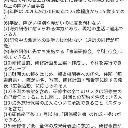
以上の障がい当事者

(5)年齢は 2026年9月30日時点で25 歳程度から 55 歳までの
方

(6)学歴、障がい種別や障がいの程度を問わない

(7)海外研修に耐えられる体力があり、現地の生活に適応で
きる人

(8)研修中の派遣地の語学力は問わない（通訳の同行が可
能）

(9)海外研修に先立ち実施する「事前研修会」や｢壮行会｣に
参加できる人

(10)研修目的、研修計画を立案・作成し、それを実行でき
るグループ

(11)財団の広報をはじめ、報道機関等への氏名、住所（都
道府県）、障がい名、写真、研修計画・報告等に関する発
表（広報活動）に応じられる人

(12)不測の事態を含め、研修中の全てのリスクは研修生の
自己責任とすることに関し、財団との契約を承認できる人

(13)海外旅行保険の加入について承認できること（スタッ
フを含む）

(14)研修終了後 1ヵ月以内に｢研修報告書｣の作成・提出が
できる人

(15)研修修了後、全体の成果発表会に参加し、研修報告が