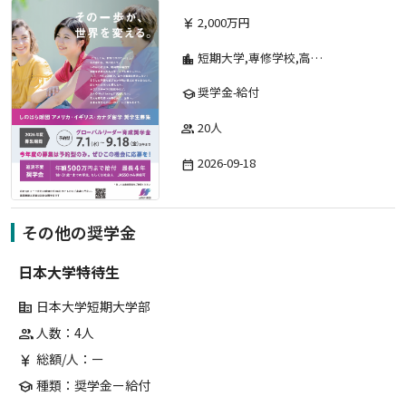
2,000万円
currency_yen
短期大学,専修学校,高等専門学校,その他,高等学校,大学院,大学
location_city
奨学金-給付
school
20人
group
2026-09-18
date_range
その他の奨学金
日本大学特待生
日本大学短期大学部
corporate_fare
人数：4人
group
総額/人：ー
currency_yen
種類：奨学金ー給付
school