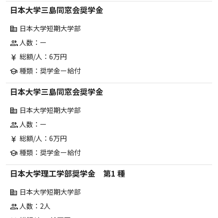
日本大学三島同窓会奨学金
日本大学短期大学部
corporate_fare
人数：ー
group
総額/人：6万円
currency_yen
種類：奨学金ー給付
school
日本大学三島同窓会奨学金
日本大学短期大学部
corporate_fare
人数：ー
group
総額/人：6万円
currency_yen
種類：奨学金ー給付
school
日本大学理工学部奨学金 第1 種
日本大学短期大学部
corporate_fare
人数：2人
group