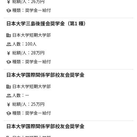
総額/人：26万円
currency_yen
種類：奨学金ー給付
school
日本大学三島後援会奨学金（第1 種）
日本大学短期大学部
corporate_fare
人数：100人
group
総額/人：28万円
currency_yen
種類：奨学金ー給付
school
日本大学国際関係学部校友会奨学金
日本大学短期大学部
corporate_fare
人数：ー
group
総額/人：25万円
currency_yen
種類：奨学金ー給付
school
日本大学国際関係学部校友会奨学金