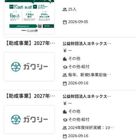
25人
group
2026-09-05
date_range
【助成事業】2027年度中学校部活動の地域展開推進に関する助成金
公益財団法人ヨネックススポーツ振興財団
ー
currency_yen
その他
location_city
その他-給付
school
毎年、新規5事業前後への助成金交付を予定とし、初年度5事業、2年目合計10事業前後、3年目合計15事業前後、4年目以降は15事業前後にて実施する。 2025年度採択実績：5事業、2026年度採択実績：5事業
group
2026-09-16
date_range
【助成事業】2027年度（通年）ジュニアスポーツ振興に関する助成金
公益財団法人ヨネックススポーツ振興財団
ー
currency_yen
その他
location_city
その他-給付
school
2024年度採択実績：107事業（前期45・後期62）、2025年度採択実績：103事業（前期48・後期55）、2026年度採択実績：97事業 ※2026年度より、前期・後期の区分を廃止し、年1回の申請受付となりました。
group
2026-09-16
date_range