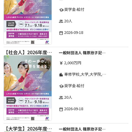
奨学金-給付
school
20人
group
2026-09-18
date_range
【社会人】2026年度 しのはら財団 アメリカ・イギリス・カナダ英語留学奨学金
一般財団法人 篠原欣子記念財団 (海外留学奨学金グループ)
2,000万円
currency_yen
専修学校,大学,大学院,高等学校,その他,短期大学,高等専門学校
location_city
奨学金-給付
school
20人
group
2026-09-18
date_range
【大学生】2026年度 しのはら財団 アメリカ・イギリス・カナダ英語留学奨学金
一般財団法人 篠原欣子記念財団 (海外留学奨学金グループ)