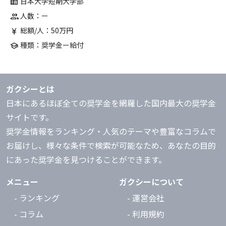
日本大学短期大学部
corporate_fare
人数：ー
group
総額/人：50万円
currency_yen
種類：奨学金ー給付
school
ガクシーとは
日本にあるほぼ全ての奨学金を網羅した国内最大の奨学金
サイトです。
奨学金情報をランキング・人気のテーマや豊富なコラムで
お届けし、様々な条件で検索が可能なため、あなたの目的
にあった奨学金を見つけることができます。
メニュー
ガクシーについて
- ランキング
- 運営会社
- コラム
- 利用規約