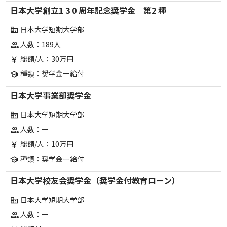
日本大学創立1 3 0 周年記念奨学金 第2 種
日本大学短期大学部
corporate_fare
人数：189人
group
総額/人：30万円
currency_yen
種類：奨学金ー給付
school
日本大学事業部奨学金
日本大学短期大学部
corporate_fare
人数：ー
group
総額/人：10万円
currency_yen
種類：奨学金ー給付
school
日本大学校友会奨学金（奨学金付教育ローン）
日本大学短期大学部
corporate_fare
人数：ー
group