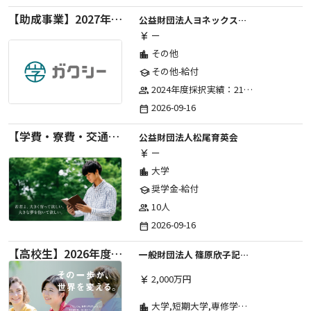
【助成事業】2027年度（通年）国際交流普及事業に関する助成金
公益財団法人ヨネックススポーツ振興財団
ー
currency_yen
その他
location_city
その他-給付
school
2024年度採択実績：21事業（前期11・後期10）、2025年度採択実績：30事業（前期15・後期15）、2026年度採択実績：40事業 ※2026年度より、前期・後期の区分を廃止し、年1回の申請受付となりました。
group
2026-09-16
date_range
【学費・寮費・交通費給付】2027年度第71期育英生募集
公益財団法人松尾育英会
ー
currency_yen
大学
location_city
奨学金-給付
school
10人
group
2026-09-16
date_range
【高校生】2026年度 しのはら財団 アメリカ・イギリス・カナダ英語留学奨学金
一般財団法人 篠原欣子記念財団 (海外留学奨学金グループ)
2,000万円
currency_yen
大学,短期大学,専修学校,高等専門学校,その他,高等学校,大学院
location_city