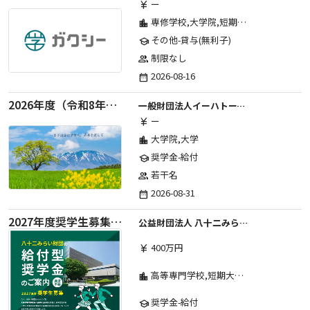
ー
currency_yen
専修学校,大学院,短期大学,高等学校,高等専門学校,その他,大学
location_city
その他-貸与(無利子)
school
制限なし
group
2026-08-16
date_range
2026年度（令和8年度）第２期 一般財団法人イーハトーブ育英会奨学生募集（給付型） 日本国内及び海外の大学・大学院に自宅外通学をする学生に生活費の一部(家賃半額相当)を給付【岩手県が本籍地の大学生または大学院生対象】
一般財団法人イーハトーブ育英会
ー
currency_yen
大学院,大学
location_city
奨学金-給付
school
若干名
group
2026-08-31
date_range
2027年度奨学生募集要項
公益財団法人 八十二みらい財団
400万円
currency_yen
高等専門学校,短期大学,専修学校,大学
location_city
奨学金-給付
school