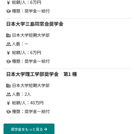
総額/人：6万円
currency_yen
種類：奨学金ー給付
school
日本大学三島同窓会奨学金
日本大学短期大学部
corporate_fare
人数：ー
group
総額/人：6万円
currency_yen
種類：奨学金ー給付
school
日本大学理工学部奨学金 第1 種
日本大学短期大学部
corporate_fare
人数：2人
group
総額/人：40万円
currency_yen
種類：奨学金ー給付
school
奨学金をもっと見る