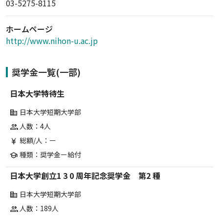
03-5275-8115
ホームページ
http://www.nihon-u.ac.jp
奨学金一覧(一部)
日本大学特待生
日本大学短期大学部
corporate_fare
人数：4人
group
総額/人：ー
currency_yen
種類：奨学金ー給付
school
日本大学創立1 3 0 周年記念奨学金 第2 種
日本大学短期大学部
corporate_fare
人数：189人
group