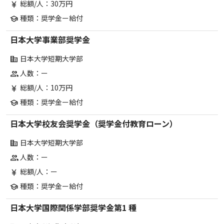
総額/人：30万円
currency_yen
種類：奨学金ー給付
school
日本大学事業部奨学金
日本大学短期大学部
corporate_fare
人数：ー
group
総額/人：10万円
currency_yen
種類：奨学金ー給付
school
日本大学校友会奨学金（奨学金付教育ローン）
日本大学短期大学部
corporate_fare
人数：ー
group
総額/人：ー
currency_yen
種類：奨学金ー給付
school
日本大学国際関係学部奨学金第1 種