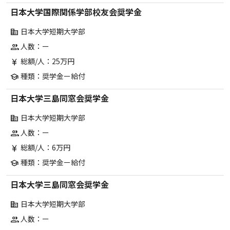
日本大学国際関係学部校友会奨学金
日本大学短期大学部
corporate_fare
人数：ー
group
総額/人：25万円
currency_yen
種類：奨学金ー給付
school
日本大学三島同窓会奨学金
日本大学短期大学部
corporate_fare
人数：ー
group
総額/人：6万円
currency_yen
種類：奨学金ー給付
school
日本大学三島同窓会奨学金
日本大学短期大学部
corporate_fare
人数：ー
group