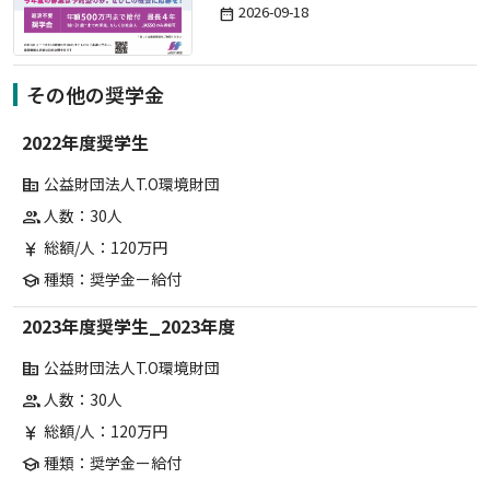
2026-09-18
date_range
その他の奨学金
2022年度奨学生
公益財団法人T.O環境財団
corporate_fare
人数：30人
group
総額/人：120万円
currency_yen
種類：奨学金ー給付
school
2023年度奨学生_2023年度
公益財団法人T.O環境財団
corporate_fare
人数：30人
group
総額/人：120万円
currency_yen
種類：奨学金ー給付
school