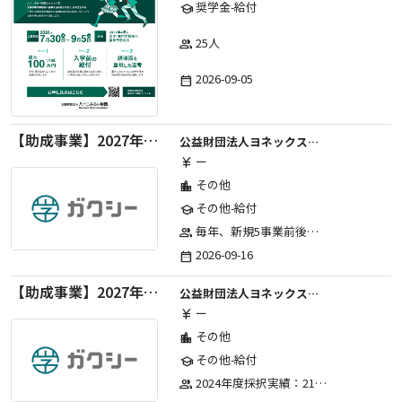
奨学金-給付
school
25人
group
2026-09-05
date_range
【助成事業】2027年度中学校部活動の地域展開推進に関する助成金
公益財団法人ヨネックススポーツ振興財団
ー
currency_yen
その他
location_city
その他-給付
school
毎年、新規5事業前後への助成金交付を予定とし、初年度5事業、2年目合計10事業前後、3年目合計15事業前後、4年目以降は15事業前後にて実施する。 2025年度採択実績：5事業、2026年度採択実績：5事業
group
2026-09-16
date_range
【助成事業】2027年度（通年）国際交流普及事業に関する助成金
公益財団法人ヨネックススポーツ振興財団
ー
currency_yen
その他
location_city
その他-給付
school
2024年度採択実績：21事業（前期11・後期10）、2025年度採択実績：30事業（前期15・後期15）、2026年度採択実績：40事業 ※2026年度より、前期・後期の区分を廃止し、年1回の申請受付となりました。
group