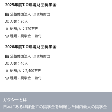
2025年度T.O環境財団奨学金
公益財団法人T.O環境財団
corporate_fare
人数：30人
group
総額/人：120万円
currency_yen
種類：奨学金ー給付
school
2026年度T.O環境財団奨学金
公益財団法人T.O環境財団
corporate_fare
人数：40人
group
総額/人：2,400万円
currency_yen
種類：奨学金ー給付
school
ガクシーとは
日本にあるほぼ全ての奨学金を網羅した国内最大の奨学金