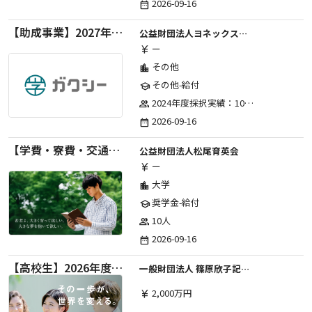
2026-09-16
date_range
【助成事業】2027年度（通年）ジュニアスポーツ振興に関する助成金
公益財団法人ヨネックススポーツ振興財団
ー
currency_yen
その他
location_city
その他-給付
school
2024年度採択実績：107事業（前期45・後期62）、2025年度採択実績：103事業（前期48・後期55）、2026年度採択実績：97事業 ※2026年度より、前期・後期の区分を廃止し、年1回の申請受付となりました。
group
2026-09-16
date_range
【学費・寮費・交通費給付】2027年度第71期育英生募集
公益財団法人松尾育英会
ー
currency_yen
大学
location_city
奨学金-給付
school
10人
group
2026-09-16
date_range
【高校生】2026年度 しのはら財団 アメリカ・イギリス・カナダ英語留学奨学金
一般財団法人 篠原欣子記念財団 (海外留学奨学金グループ)
2,000万円
currency_yen