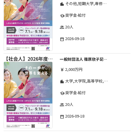
その他,短期大学,専修学校,高等専門学校,高等学校,大学院,大学
location_city
奨学金-給付
school
20人
group
2026-09-18
date_range
【社会人】2026年度 しのはら財団 アメリカ・イギリス・カナダ英語留学奨学金
一般財団法人 篠原欣子記念財団 (海外留学奨学金グループ)
2,000万円
currency_yen
大学,大学院,高等学校,その他,高等専門学校,専修学校,短期大学
location_city
奨学金-給付
school
20人
group
2026-09-18
date_range