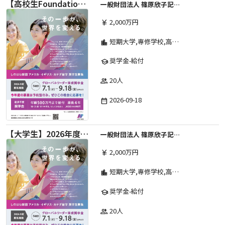
【高校生Foundation Course 】2026年度 しのはら財団 アメリカ・イギリス・カナダ英語留学奨学金
一般財団法人 篠原欣子記念財団 (海外留学奨学金グループ)
2,000万円
currency_yen
短期大学,専修学校,高等専門学校,その他,高等学校,大学院,大学
location_city
奨学金-給付
school
20人
group
2026-09-18
date_range
【大学生】2026年度 しのはら財団 アメリカ・イギリス・カナダ英語留学奨学金
一般財団法人 篠原欣子記念財団 (海外留学奨学金グループ)
2,000万円
currency_yen
短期大学,専修学校,高等専門学校,その他,高等学校,大学院,大学
location_city
奨学金-給付
school
20人
group