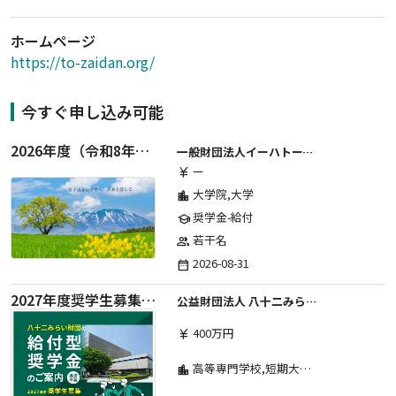
ホームページ
https://to-zaidan.org/
今すぐ申し込み可能
2026年度（令和8年度）第２期 一般財団法人イーハトーブ育英会奨学生募集（給付型） 日本国内及び海外の大学・大学院に自宅外通学をする学生に生活費の一部(家賃半額相当)を給付【岩手県が本籍地の大学生または大学院生対象】
一般財団法人イーハトーブ育英会
ー
currency_yen
大学院,大学
location_city
奨学金-給付
school
若干名
group
2026-08-31
date_range
2027年度奨学生募集要項
公益財団法人 八十二みらい財団
400万円
currency_yen
高等専門学校,短期大学,専修学校,大学
location_city