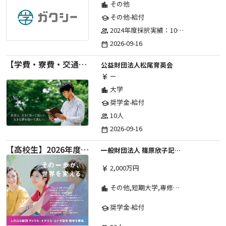
その他
location_city
その他-給付
school
2024年度採択実績：107事業（前期45・後期62）、2025年度採択実績：103事業（前期48・後期55）、2026年度採択実績：97事業 ※2026年度より、前期・後期の区分を廃止し、年1回の申請受付となりました。
group
2026-09-16
date_range
【学費・寮費・交通費給付】2027年度第71期育英生募集
公益財団法人松尾育英会
ー
currency_yen
大学
location_city
奨学金-給付
school
10人
group
2026-09-16
date_range
【高校生】2026年度 しのはら財団 アメリカ・イギリス・カナダ英語留学奨学金
一般財団法人 篠原欣子記念財団 (海外留学奨学金グループ)
2,000万円
currency_yen
その他,短期大学,専修学校,高等専門学校,高等学校,大学院,大学
location_city
奨学金-給付
school