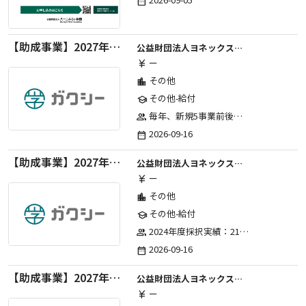
date_range
【助成事業】2027年度中学校部活動の地域展開推進に関する助成金
公益財団法人ヨネックススポーツ振興財団
ー
currency_yen
その他
location_city
その他-給付
school
毎年、新規5事業前後への助成金交付を予定とし、初年度5事業、2年目合計10事業前後、3年目合計15事業前後、4年目以降は15事業前後にて実施する。 2025年度採択実績：5事業、2026年度採択実績：5事業
group
2026-09-16
date_range
【助成事業】2027年度（通年）国際交流普及事業に関する助成金
公益財団法人ヨネックススポーツ振興財団
ー
currency_yen
その他
location_city
その他-給付
school
2024年度採択実績：21事業（前期11・後期10）、2025年度採択実績：30事業（前期15・後期15）、2026年度採択実績：40事業 ※2026年度より、前期・後期の区分を廃止し、年1回の申請受付となりました。
group
2026-09-16
date_range
【助成事業】2027年度（通年）ジュニアスポーツ振興に関する助成金
公益財団法人ヨネックススポーツ振興財団
ー
currency_yen