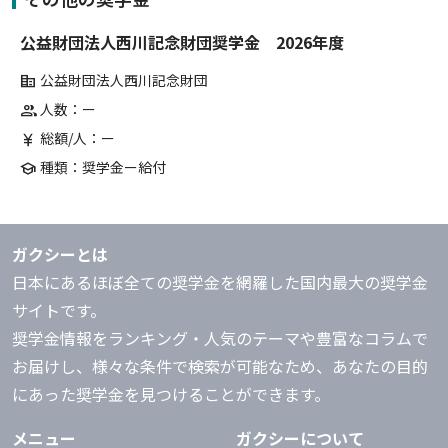
公益財団法人西川記念財団奨学金 2026年度
公益財団法人西川記念財団
corporate_fare
人数：ー
group
総額/人：ー
currency_yen
種類：奨学金ー給付
school
ガクシーとは
日本にあるほぼ全ての奨学金を網羅した国内最大の奨学金
サイトです。
奨学金情報をランキング・人気のテーマや豊富なコラムで
お届けし、様々な条件で検索が可能なため、あなたの目的
にあった奨学金を見つけることができます。
メニュー
ガクシーについて