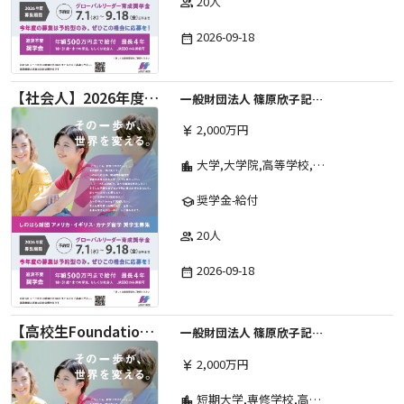
20人
group
2026-09-18
date_range
【社会人】2026年度 しのはら財団 アメリカ・イギリス・カナダ英語留学奨学金
一般財団法人 篠原欣子記念財団 (海外留学奨学金グループ)
2,000万円
currency_yen
大学,大学院,高等学校,その他,高等専門学校,専修学校,短期大学
location_city
奨学金-給付
school
20人
group
2026-09-18
date_range
【高校生Foundation Course 】2026年度 しのはら財団 アメリカ・イギリス・カナダ英語留学奨学金
一般財団法人 篠原欣子記念財団 (海外留学奨学金グループ)
2,000万円
currency_yen
短期大学,専修学校,高等専門学校,その他,高等学校,大学院,大学
location_city