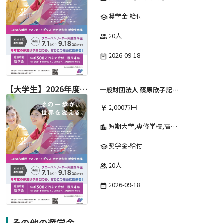
奨学金-給付
school
20人
group
2026-09-18
date_range
【大学生】2026年度 しのはら財団 アメリカ・イギリス・カナダ英語留学奨学金
一般財団法人 篠原欣子記念財団 (海外留学奨学金グループ)
2,000万円
currency_yen
短期大学,専修学校,高等専門学校,その他,高等学校,大学院,大学
location_city
奨学金-給付
school
20人
group
2026-09-18
date_range
その他の奨学金