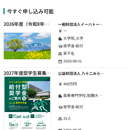
今すぐ申し込み可能
2026年度（令和8年度）第２期 一般財団法人イーハトーブ育英会奨学生募集（給付型） 日本国内及び海外の大学・大学院に自宅外通学をする学生に生活費の一部(家賃半額相当)を給付【岩手県が本籍地の大学生または大学院生対象】
一般財団法人イーハトーブ育英会
ー
currency_yen
大学院,大学
location_city
奨学金-給付
school
若干名
group
2026-08-31
date_range
2027年度奨学生募集要項
公益財団法人 八十二みらい財団
400万円
currency_yen
高等専門学校,短期大学,専修学校,大学
location_city
奨学金-給付
school
25人
group
2026-09-05