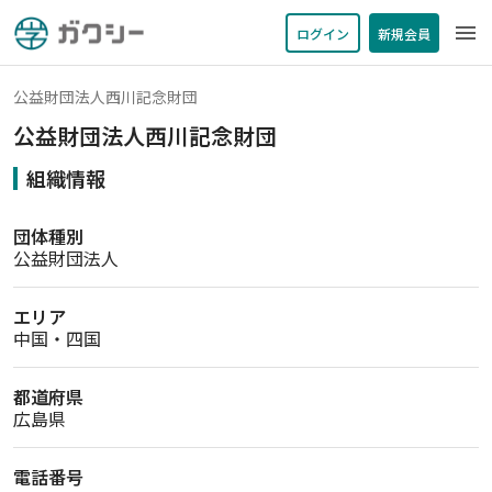
menu
ログイン
新規会員
公益財団法人西川記念財団
公益財団法人西川記念財団
組織情報
団体種別
公益財団法人
エリア
中国・四国
都道府県
広島県
電話番号