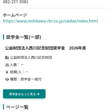
082-237-9381
ホームページ
https://www.nishikawa-rbr.co.jp/zaidan/index.html
奨学金一覧(一部)
公益財団法人西川記念財団奨学金 2026年度
公益財団法人西川記念財団
corporate_fare
人数：ー
group
総額/人：ー
currency_yen
種類：奨学金ー給付
school
奨学金をもっと見る
ページ一覧