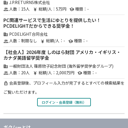
J.P.RETURNS株式会社
corporate_fare
人数：15人
総額/人：5万円
種類：-
group
currency_yen
school
PC関連サービスで生活にゆとりを提供したい！
PCDELIGHTだからできる奨学金！
PCDELIGHT合同会社
corporate_fare
人数：制限なし
総額/人：-
種類：-
group
currency_yen
school
【社会人】2026年度 しのはら財団 アメリカ・イギリス・
カナダ英語留学奨学金
一般財団法人 篠原欣子記念財団 (海外留学奨学金グループ)
corporate_fare
人数：20人
総額/人：2,000万円
種類：-
group
currency_yen
school
会員登録後、プロフィール入力が完了するとすべての検索結果を
lock
ご覧いただけます。
ログイン・会員登録（無料）
ガクシーとは