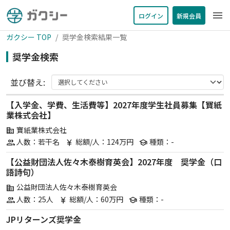
menu
ログイン
新規会員
ガクシー TOP
奨学金検索結果一覧
奨学金検索
並び替え:
【入学金、学費、生活費等】2027年度学生社員募集【寶紙
業株式会社】
寶紙業株式会社
corporate_fare
人数：若干名
総額/人：124万円
種類：-
group
currency_yen
school
【公益財団法人佐々木泰樹育英会】2027年度 奨学金（口
語詩句）
公益財団法人佐々木泰樹育英会
corporate_fare
人数：25人
総額/人：60万円
種類：-
group
currency_yen
school
JPリターンズ奨学金