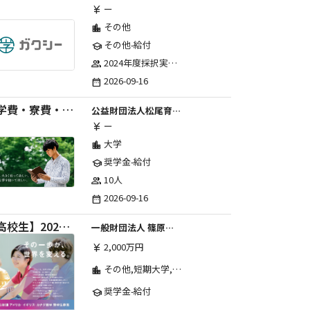
ー
currency_yen
その他
location_city
その他-給付
school
2024年度採択実績：107事業（前期45・後期62）、2025年度採択実績：103事業（前期48・後期55）、2026年度採択実績：97事業 ※2026年度より、前期・後期の区分を廃止し、年1回の申請受付となりました。
group
2026-09-16
date_range
【学費・寮費・交通費給付】2027年度第71期育英生募集
公益財団法人松尾育英会
ー
currency_yen
大学
location_city
奨学金-給付
school
10人
group
2026-09-16
date_range
【高校生】2026年度 しのはら財団 アメリカ・イギリス・カナダ英語留学奨学金
一般財団法人 篠原欣子記念財団 (海外留学奨学金グループ)
2,000万円
currency_yen
その他,短期大学,専修学校,高等専門学校,高等学校,大学院,大学
location_city
奨学金-給付
school