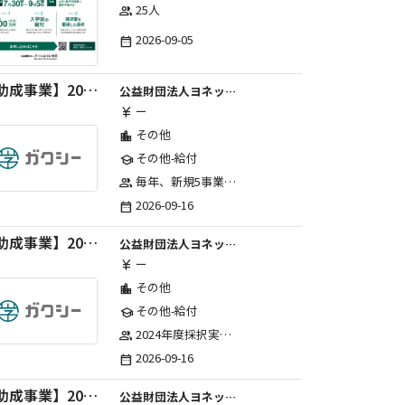
25人
group
2026-09-05
date_range
【助成事業】2027年度中学校部活動の地域展開推進に関する助成金
公益財団法人ヨネックススポーツ振興財団
ー
currency_yen
その他
location_city
その他-給付
school
毎年、新規5事業前後への助成金交付を予定とし、初年度5事業、2年目合計10事業前後、3年目合計15事業前後、4年目以降は15事業前後にて実施する。 2025年度採択実績：5事業、2026年度採択実績：5事業
group
2026-09-16
date_range
【助成事業】2027年度（通年）国際交流普及事業に関する助成金
公益財団法人ヨネックススポーツ振興財団
ー
currency_yen
その他
location_city
その他-給付
school
2024年度採択実績：21事業（前期11・後期10）、2025年度採択実績：30事業（前期15・後期15）、2026年度採択実績：40事業 ※2026年度より、前期・後期の区分を廃止し、年1回の申請受付となりました。
group
2026-09-16
date_range
【助成事業】2027年度（通年）ジュニアスポーツ振興に関する助成金
公益財団法人ヨネックススポーツ振興財団