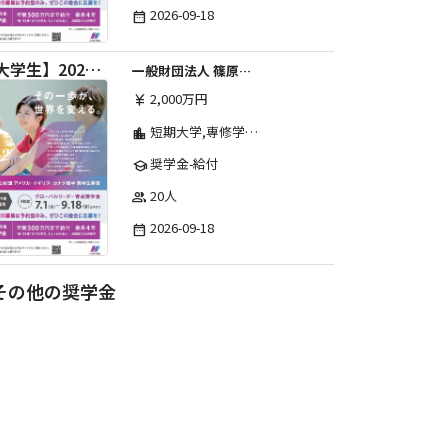
2026-09-18
date_range
【大学生】2026年度 しのはら財団 アメリカ・イギリス・カナダ英語留学奨学金
一般財団法人 篠原欣子記念財団 (海外留学奨学金グループ)
2,000万円
currency_yen
短期大学,専修学校,高等専門学校,その他,高等学校,大学院,大学
location_city
奨学金-給付
school
20人
group
2026-09-18
date_range
その他の奨学金