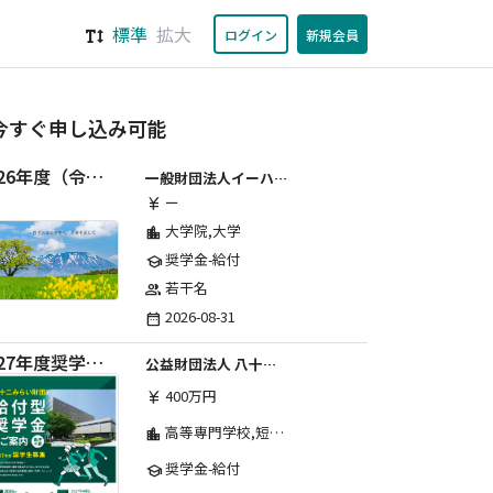
標準
拡大
ログイン
新規会員
今すぐ申し込み可能
2026年度（令和8年度）第２期 一般財団法人イーハトーブ育英会奨学生募集（給付型） 日本国内及び海外の大学・大学院に自宅外通学をする学生に生活費の一部(家賃半額相当)を給付【岩手県が本籍地の大学生または大学院生対象】
一般財団法人イーハトーブ育英会
ー
currency_yen
大学院,大学
location_city
奨学金-給付
school
若干名
group
2026-08-31
date_range
2027年度奨学生募集要項
公益財団法人 八十二みらい財団
400万円
currency_yen
高等専門学校,短期大学,専修学校,大学
location_city
奨学金-給付
school