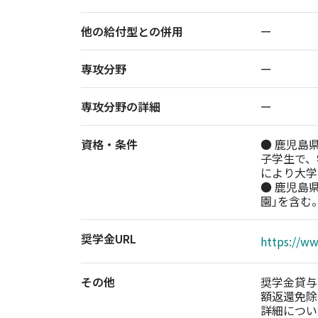
他の給付型との併用
ー
専攻分野
ー
専攻分野の詳細
ー
資格・条件
● 鹿児島
子学生で、
により大学
● 鹿児島
園｣を含む
奨学金URL
https://w
その他
奨学金貸与
額返還免除
詳細につい