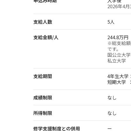
申込み時期
入学後
2026年4
支給人数
5人
支給金額/人
244.8万円
※総支給額
です。

国公立大学　5
私立大学　　
支給期間
4年生大学：
短期大学  
成績制限
なし
所得制限
なし
修学支援制度との併用
ー