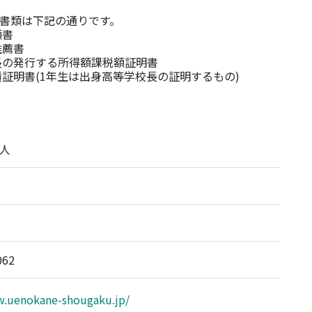
書類は下記の通りです。

書

薦書

長の発行する所得額課税額証明書

人
062
w.uenokane-shougaku.jp/