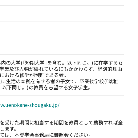
県内の大学(｢短期大学｣を含む。以下同じ。)に在学する女
学業及び人物が優れているにもかかわらず、経済的理由
における修学が困難である者。

県に生活の本拠を有する者の子女で、卒業後学校(｢幼稚
。以下同じ。)の教員を志望する女子学生。
ww.uenokane-shougaku.jp/
を受けた期間に相当する期間を教員として勤務すれば全
します。

ては、本奨学会事務局に御照会ください。
