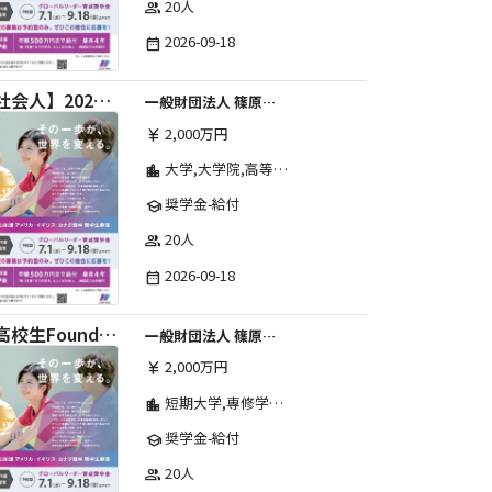
20人
group
2026-09-18
date_range
【社会人】2026年度 しのはら財団 アメリカ・イギリス・カナダ英語留学奨学金
一般財団法人 篠原欣子記念財団 (海外留学奨学金グループ)
2,000万円
currency_yen
大学,大学院,高等学校,その他,高等専門学校,専修学校,短期大学
location_city
奨学金-給付
school
20人
group
2026-09-18
date_range
【高校生Foundation Course 】2026年度 しのはら財団 アメリカ・イギリス・カナダ英語留学奨学金
一般財団法人 篠原欣子記念財団 (海外留学奨学金グループ)
2,000万円
currency_yen
短期大学,専修学校,高等専門学校,その他,高等学校,大学院,大学
location_city
奨学金-給付
school
20人
group