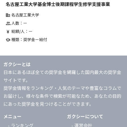
名古屋工業大学基金博士後期課程学生修学支援事業
名古屋工業大学
corporate_fare
人数：ー
group
総額/人：ー
currency_yen
種類：奨学金ー給付
school
ガクシーとは
日本にあるほぼ全ての奨学金を網羅した国内最大の奨学金
サイトです。
奨学金情報をランキング・人気のテーマや豊富なコラムで
お届けし、様々な条件で検索が可能なため、あなたの目的
にあった奨学金を見つけることができます。
メニュー
ガクシーについて
- ランキング
- 運営会社