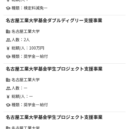
currency_yen
種類：検定料減免ー
school
名古屋工業大学基金ダブルディグリー支援事業
名古屋工業大学
corporate_fare
人数：2人
group
総額/人：100万円
currency_yen
種類：奨学金ー給付
school
名古屋工業大学基金学生プロジェクト支援事業
名古屋工業大学
corporate_fare
人数：ー
group
総額/人：ー
currency_yen
種類：奨学金ー給付
school
名古屋工業大学基金学生プロジェクト支援事業
名古屋工業大学
corporate_fare