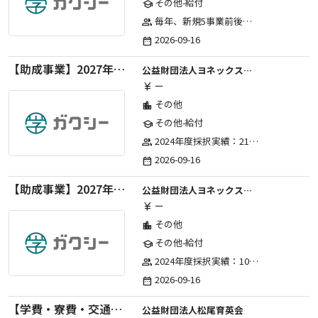
その他-給付
school
毎年、新規5事業前後への助成金交付を予定とし、初年度5事業、2年目合計10事業前後、3年目合計15事業前後、4年目以降は15事業前後にて実施する。 2025年度採択実績：5事業、2026年度採択実績：5事業
group
2026-09-16
date_range
【助成事業】2027年度（通年）国際交流普及事業に関する助成金
公益財団法人ヨネックススポーツ振興財団
ー
currency_yen
その他
location_city
その他-給付
school
2024年度採択実績：21事業（前期11・後期10）、2025年度採択実績：30事業（前期15・後期15）、2026年度採択実績：40事業 ※2026年度より、前期・後期の区分を廃止し、年1回の申請受付となりました。
group
2026-09-16
date_range
【助成事業】2027年度（通年）ジュニアスポーツ振興に関する助成金
公益財団法人ヨネックススポーツ振興財団
ー
currency_yen
その他
location_city
その他-給付
school
2024年度採択実績：107事業（前期45・後期62）、2025年度採択実績：103事業（前期48・後期55）、2026年度採択実績：97事業 ※2026年度より、前期・後期の区分を廃止し、年1回の申請受付となりました。
group
2026-09-16
date_range
【学費・寮費・交通費給付】2027年度第71期育英生募集
公益財団法人松尾育英会