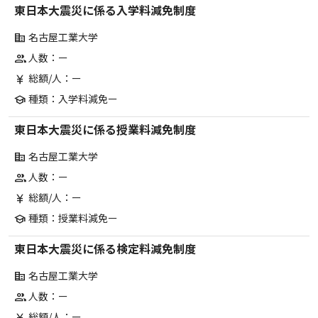
東日本大震災に係る入学料減免制度
名古屋工業大学
corporate_fare
人数：ー
group
総額/人：ー
currency_yen
種類：入学料減免ー
school
東日本大震災に係る授業料減免制度
名古屋工業大学
corporate_fare
人数：ー
group
総額/人：ー
currency_yen
種類：授業料減免ー
school
東日本大震災に係る検定料減免制度
名古屋工業大学
corporate_fare
人数：ー
group
総額/人：ー