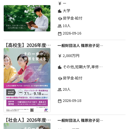
ー
currency_yen
大学
location_city
奨学金-給付
school
10人
group
2026-09-16
date_range
【高校生】2026年度 しのはら財団 アメリカ・イギリス・カナダ英語留学奨学金
一般財団法人 篠原欣子記念財団 (海外留学奨学金グループ)
2,000万円
currency_yen
その他,短期大学,専修学校,高等専門学校,高等学校,大学院,大学
location_city
奨学金-給付
school
20人
group
2026-09-18
date_range
【社会人】2026年度 しのはら財団 アメリカ・イギリス・カナダ英語留学奨学金
一般財団法人 篠原欣子記念財団 (海外留学奨学金グループ)