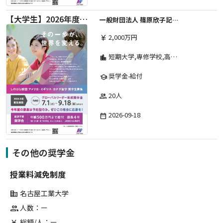
【大学生】2026年度 しのはら財団 アメリカ・イギリス・カナダ英語留学奨学金
一般財団法人 篠原欣子記念財団 (海外留学奨学金グループ)
2,000万円
currency_yen
短期大学,専修学校,高等専門学校,その他,高等学校,大学院,大学
location_city
奨学金-給付
school
20人
group
2026-09-18
date_range
その他の奨学金
授業料減免制度
名古屋工業大学
corporate_fare
人数：ー
group
総額/人：ー