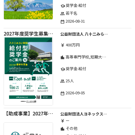
奨学金-給付
school
若干名
group
2026-08-31
date_range
2027年度奨学生募集要項
公益財団法人 八十二みらい財団
400万円
currency_yen
高等専門学校,短期大学,専修学校,大学
location_city
奨学金-給付
school
25人
group
2026-09-05
date_range
【助成事業】2027年度中学校部活動の地域展開推進に関する助成金
公益財団法人ヨネックススポーツ振興財団
ー
currency_yen
その他
location_city