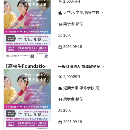
2,000万円
currency_yen
大学,大学院,高等学校,その他,高等専門学校,専修学校,短期大学
location_city
奨学金-給付
school
20人
group
2026-09-18
date_range
【高校生Foundation Course 】2026年度 しのはら財団 アメリカ・イギリス・カナダ英語留学奨学金
一般財団法人 篠原欣子記念財団 (海外留学奨学金グループ)
2,000万円
currency_yen
短期大学,専修学校,高等専門学校,その他,高等学校,大学院,大学
location_city
奨学金-給付
school
20人
group
2026-09-18
date_range