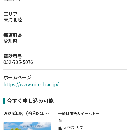
エリア
東海北陸
都道府県
愛知県
電話番号
052-735-5076
ホームページ
https://www.nitech.ac.jp/
今すぐ申し込み可能
2026年度（令和8年度）第２期 一般財団法人イーハトーブ育英会奨学生募集（給付型） 日本国内及び海外の大学・大学院に自宅外通学をする学生に生活費の一部(家賃半額相当)を給付【岩手県が本籍地の大学生または大学院生対象】
一般財団法人イーハトーブ育英会
ー
currency_yen
大学院,大学
location_city