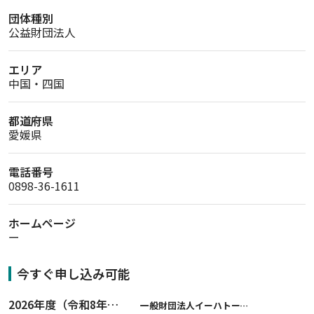
団体種別
公益財団法人
エリア
中国・四国
都道府県
愛媛県
電話番号
0898-36-1611
ホームページ
ー
今すぐ申し込み可能
2026年度（令和8年度）第２期 一般財団法人イーハトーブ育英会奨学生募集（給付型） 日本国内及び海外の大学・大学院に自宅外通学をする学生に生活費の一部(家賃半額相当)を給付【岩手県が本籍地の大学生または大学院生対象】
一般財団法人イーハトーブ育英会