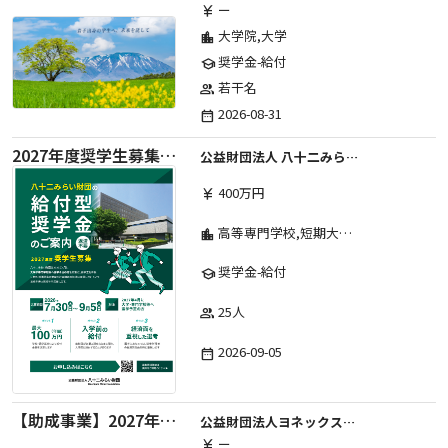
ー
currency_yen
大学院,大学
location_city
奨学金-給付
school
若干名
group
2026-08-31
date_range
2027年度奨学生募集要項
公益財団法人 八十二みらい財団
400万円
currency_yen
高等専門学校,短期大学,専修学校,大学
location_city
奨学金-給付
school
25人
group
2026-09-05
date_range
【助成事業】2027年度中学校部活動の地域展開推進に関する助成金
公益財団法人ヨネックススポーツ振興財団
ー
currency_yen