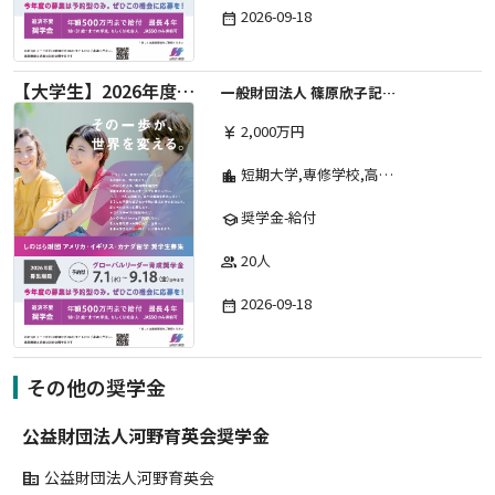
2026-09-18
date_range
【大学生】2026年度 しのはら財団 アメリカ・イギリス・カナダ英語留学奨学金
一般財団法人 篠原欣子記念財団 (海外留学奨学金グループ)
2,000万円
currency_yen
短期大学,専修学校,高等専門学校,その他,高等学校,大学院,大学
location_city
奨学金-給付
school
20人
group
2026-09-18
date_range
その他の奨学金
公益財団法人河野育英会奨学金
公益財団法人河野育英会
corporate_fare