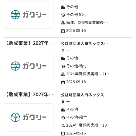
その他
location_city
その他-給付
school
毎年、新規5事業前後への助成金交付を予定とし、初年度5事業、2年目合計10事業前後、3年目合計15事業前後、4年目以降は15事業前後にて実施する。 2025年度採択実績：5事業、2026年度採択実績：5事業
group
2026-09-16
date_range
【助成事業】2027年度（通年）国際交流普及事業に関する助成金
公益財団法人ヨネックススポーツ振興財団
ー
currency_yen
その他
location_city
その他-給付
school
2024年度採択実績：21事業（前期11・後期10）、2025年度採択実績：30事業（前期15・後期15）、2026年度採択実績：40事業 ※2026年度より、前期・後期の区分を廃止し、年1回の申請受付となりました。
group
2026-09-16
date_range
【助成事業】2027年度（通年）ジュニアスポーツ振興に関する助成金
公益財団法人ヨネックススポーツ振興財団
ー
currency_yen
その他
location_city
その他-給付
school
2024年度採択実績：107事業（前期45・後期62）、2025年度採択実績：103事業（前期48・後期55）、2026年度採択実績：97事業 ※2026年度より、前期・後期の区分を廃止し、年1回の申請受付となりました。
group
2026-09-16
date_range