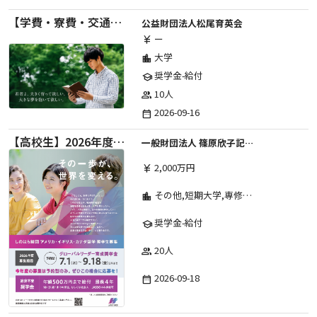
【学費・寮費・交通費給付】2027年度第71期育英生募集
公益財団法人松尾育英会
ー
currency_yen
大学
location_city
奨学金-給付
school
10人
group
2026-09-16
date_range
【高校生】2026年度 しのはら財団 アメリカ・イギリス・カナダ英語留学奨学金
一般財団法人 篠原欣子記念財団 (海外留学奨学金グループ)
2,000万円
currency_yen
その他,短期大学,専修学校,高等専門学校,高等学校,大学院,大学
location_city
奨学金-給付
school
20人
group
2026-09-18
date_range