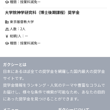
種類：授業料減免ー
school
大学院神学研究科（博士後期課程）奨学金
東京基督教大学
corporate_fare
人数：2人
group
総額/人：ー
currency_yen
種類：授業料減免ー
school
ガクシーとは
日本にあるほぼ全ての奨学金を網羅した国内最大の奨学金
サイトです。
奨学金情報をランキング・人気のテーマや豊富なコラムで
お届けし、様々な条件で検索が可能なため、あなたの目的
にあった奨学金を見つけることができます。
メニュー
ガクシーについて