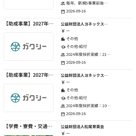
毎年、新規5事業前後への助成金交付を予定とし、初年度5事業、2年目合計10事業前後、3年目合計15事業前後、4年目以降は15事業前後にて実施する。 2025年度採択実績：5事業、2026年度採択実績：5事業
group
2026-09-16
date_range
【助成事業】2027年度（通年）国際交流普及事業に関する助成金
公益財団法人ヨネックススポーツ振興財団
ー
currency_yen
その他
location_city
その他-給付
school
2024年度採択実績：21事業（前期11・後期10）、2025年度採択実績：30事業（前期15・後期15）、2026年度採択実績：40事業 ※2026年度より、前期・後期の区分を廃止し、年1回の申請受付となりました。
group
2026-09-16
date_range
【助成事業】2027年度（通年）ジュニアスポーツ振興に関する助成金
公益財団法人ヨネックススポーツ振興財団
ー
currency_yen
その他
location_city
その他-給付
school
2024年度採択実績：107事業（前期45・後期62）、2025年度採択実績：103事業（前期48・後期55）、2026年度採択実績：97事業 ※2026年度より、前期・後期の区分を廃止し、年1回の申請受付となりました。
group
2026-09-16
date_range
【学費・寮費・交通費給付】2027年度第71期育英生募集
公益財団法人松尾育英会
ー
currency_yen