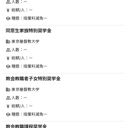
人数：ー
group
総額/人：ー
currency_yen
種類：授業料減免ー
school
同窓生家族特別奨学金
東京基督教大学
corporate_fare
人数：ー
group
総額/人：ー
currency_yen
種類：授業料減免ー
school
教会教職者子女特別奨学金
東京基督教大学
corporate_fare
人数：ー
group
総額/人：ー
currency_yen
種類：授業料減免ー
school
教会教職課程奨学金