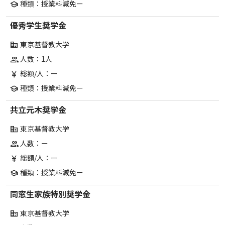
種類：授業料減免ー
school
優秀学生奨学金
東京基督教大学
corporate_fare
人数：1人
group
総額/人：ー
currency_yen
種類：授業料減免ー
school
共立元木奨学金
東京基督教大学
corporate_fare
人数：ー
group
総額/人：ー
currency_yen
種類：授業料減免ー
school
同窓生家族特別奨学金
東京基督教大学
corporate_fare