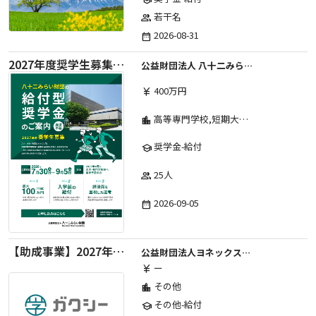
若干名
group
2026-08-31
date_range
2027年度奨学生募集要項
公益財団法人 八十二みらい財団
400万円
currency_yen
高等専門学校,短期大学,専修学校,大学
location_city
奨学金-給付
school
25人
group
2026-09-05
date_range
【助成事業】2027年度中学校部活動の地域展開推進に関する助成金
公益財団法人ヨネックススポーツ振興財団
ー
currency_yen
その他
location_city
その他-給付
school