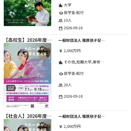
大学
location_city
奨学金-給付
school
10人
group
2026-09-16
date_range
【高校生】2026年度 しのはら財団 アメリカ・イギリス・カナダ英語留学奨学金
一般財団法人 篠原欣子記念財団 (海外留学奨学金グループ)
2,000万円
currency_yen
その他,短期大学,専修学校,高等専門学校,高等学校,大学院,大学
location_city
奨学金-給付
school
20人
group
2026-09-18
date_range
【社会人】2026年度 しのはら財団 アメリカ・イギリス・カナダ英語留学奨学金
一般財団法人 篠原欣子記念財団 (海外留学奨学金グループ)
2,000万円
currency_yen