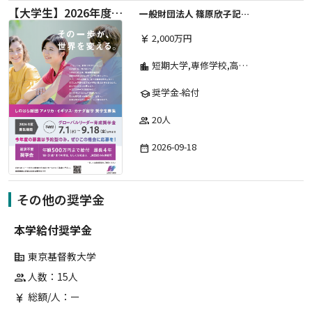
【大学生】2026年度 しのはら財団 アメリカ・イギリス・カナダ英語留学奨学金
一般財団法人 篠原欣子記念財団 (海外留学奨学金グループ)
2,000万円
currency_yen
短期大学,専修学校,高等専門学校,その他,高等学校,大学院,大学
location_city
奨学金-給付
school
20人
group
2026-09-18
date_range
その他の奨学金
本学給付奨学金
東京基督教大学
corporate_fare
人数：15人
group
総額/人：ー
currency_yen