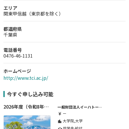
エリア
関東甲信越（東京都を除く）
都道府県
千葉県
電話番号
0476-46-1131
ホームページ
http://www.tci.ac.jp/
今すぐ申し込み可能
2026年度（令和8年度）第２期 一般財団法人イーハトーブ育英会奨学生募集（給付型） 日本国内及び海外の大学・大学院に自宅外通学をする学生に生活費の一部(家賃半額相当)を給付【岩手県が本籍地の大学生または大学院生対象】
一般財団法人イーハトーブ育英会
ー
currency_yen
大学院,大学
location_city
奨学金-給付
school