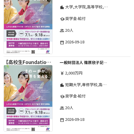
大学,大学院,高等学校,その他,高等専門学校,専修学校,短期大学
location_city
奨学金-給付
school
20人
group
2026-09-18
date_range
【高校生Foundation Course 】2026年度 しのはら財団 アメリカ・イギリス・カナダ英語留学奨学金
一般財団法人 篠原欣子記念財団 (海外留学奨学金グループ)
2,000万円
currency_yen
短期大学,専修学校,高等専門学校,その他,高等学校,大学院,大学
location_city
奨学金-給付
school
20人
group
2026-09-18
date_range