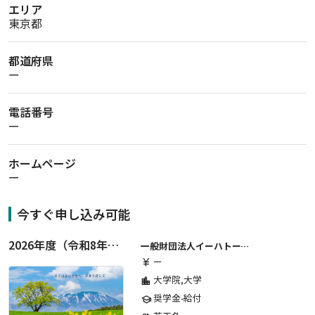
エリア
東京都
都道府県
ー
電話番号
ー
ホームページ
ー
今すぐ申し込み可能
2026年度（令和8年度）第２期 一般財団法人イーハトーブ育英会奨学生募集（給付型） 日本国内及び海外の大学・大学院に自宅外通学をする学生に生活費の一部(家賃半額相当)を給付【岩手県が本籍地の大学生または大学院生対象】
一般財団法人イーハトーブ育英会
ー
currency_yen
大学院,大学
location_city
奨学金-給付
school