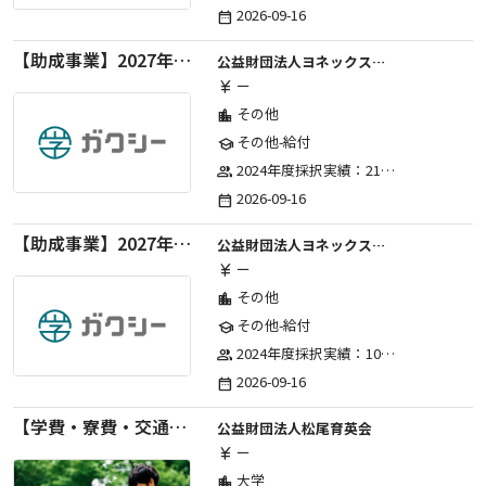
2026-09-16
date_range
【助成事業】2027年度（通年）国際交流普及事業に関する助成金
公益財団法人ヨネックススポーツ振興財団
ー
currency_yen
その他
location_city
その他-給付
school
2024年度採択実績：21事業（前期11・後期10）、2025年度採択実績：30事業（前期15・後期15）、2026年度採択実績：40事業 ※2026年度より、前期・後期の区分を廃止し、年1回の申請受付となりました。
group
2026-09-16
date_range
【助成事業】2027年度（通年）ジュニアスポーツ振興に関する助成金
公益財団法人ヨネックススポーツ振興財団
ー
currency_yen
その他
location_city
その他-給付
school
2024年度採択実績：107事業（前期45・後期62）、2025年度採択実績：103事業（前期48・後期55）、2026年度採択実績：97事業 ※2026年度より、前期・後期の区分を廃止し、年1回の申請受付となりました。
group
2026-09-16
date_range
【学費・寮費・交通費給付】2027年度第71期育英生募集
公益財団法人松尾育英会
ー
currency_yen
大学
location_city