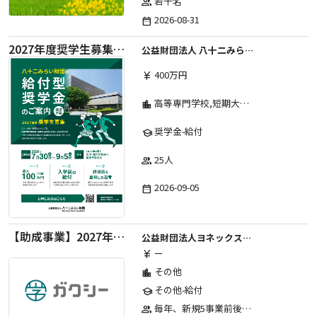
若干名
group
2026-08-31
date_range
2027年度奨学生募集要項
公益財団法人 八十二みらい財団
400万円
currency_yen
高等専門学校,短期大学,専修学校,大学
location_city
奨学金-給付
school
25人
group
2026-09-05
date_range
【助成事業】2027年度中学校部活動の地域展開推進に関する助成金
公益財団法人ヨネックススポーツ振興財団
ー
currency_yen
その他
location_city
その他-給付
school
毎年、新規5事業前後への助成金交付を予定とし、初年度5事業、2年目合計10事業前後、3年目合計15事業前後、4年目以降は15事業前後にて実施する。 2025年度採択実績：5事業、2026年度採択実績：5事業
group