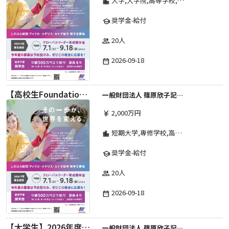
大学,大学院,高等学校,その他,高等専門学校,専修学校,短期大学
location_city
奨学金-給付
school
20人
group
2026-09-18
date_range
【高校生Foundation Course 】2026年度 しのはら財団 アメリカ・イギリス・カナダ英語留学奨学金
一般財団法人 篠原欣子記念財団 (海外留学奨学金グループ)
2,000万円
currency_yen
短期大学,専修学校,高等専門学校,その他,高等学校,大学院,大学
location_city
奨学金-給付
school
20人
group
2026-09-18
date_range
【大学生】2026年度 しのはら財団 アメリカ・イギリス・カナダ英語留学奨学金
一般財団法人 篠原欣子記念財団 (海外留学奨学金グループ)