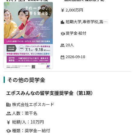
2,000万円
currency_yen
短期大学,専修学校,高等専門学校,その他,高等学校,大学院,大学
location_city
奨学金-給付
school
20人
group
2026-09-18
date_range
その他の奨学金
エポスみんなの留学支援奨学金（第1期）
株式会社エポスカード
corporate_fare
人数：若干名
group
総額/人：10万円
currency_yen
種類：奨学金ー給付
school