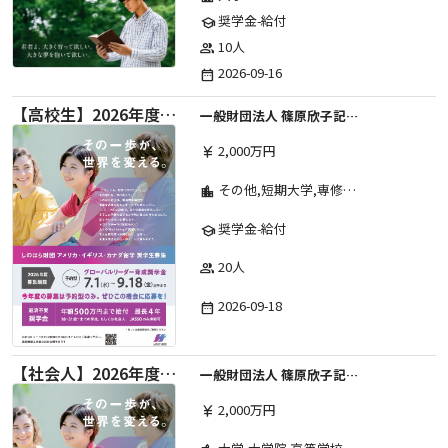
奨学金-給付
school
10人
group
2026-09-16
date_range
【高校生】2026年度 しのはら財団 アメリカ・イギリス・カナダ英語留学奨学金
一般財団法人 篠原欣子記念財団 (海外留学奨学金グループ)
2,000万円
currency_yen
その他,短期大学,専修学校,高等専門学校,高等学校,大学院,大学
location_city
奨学金-給付
school
20人
group
2026-09-18
date_range
【社会人】2026年度 しのはら財団 アメリカ・イギリス・カナダ英語留学奨学金
一般財団法人 篠原欣子記念財団 (海外留学奨学金グループ)
2,000万円
currency_yen