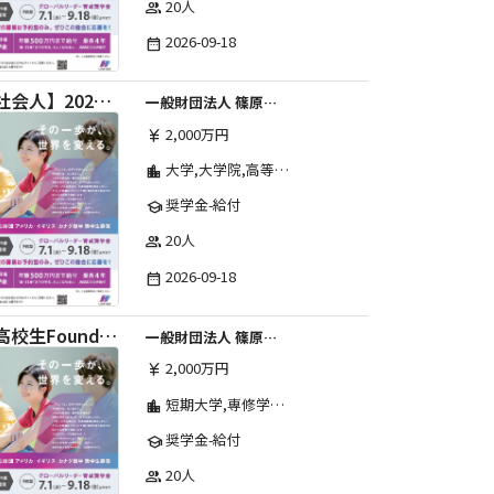
20人
group
2026-09-18
date_range
【社会人】2026年度 しのはら財団 アメリカ・イギリス・カナダ英語留学奨学金
一般財団法人 篠原欣子記念財団 (海外留学奨学金グループ)
2,000万円
currency_yen
大学,大学院,高等学校,その他,高等専門学校,専修学校,短期大学
location_city
奨学金-給付
school
20人
group
2026-09-18
date_range
【高校生Foundation Course 】2026年度 しのはら財団 アメリカ・イギリス・カナダ英語留学奨学金
一般財団法人 篠原欣子記念財団 (海外留学奨学金グループ)
2,000万円
currency_yen
短期大学,専修学校,高等専門学校,その他,高等学校,大学院,大学
location_city
奨学金-給付
school
20人
group