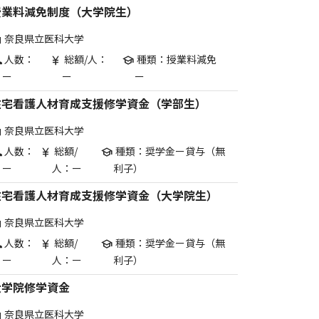
授業料減免制度（大学院生）
奈良県立医科大学
are
人数：
総額/人：
種類：授業料減免
p
currency_yen
school
ー
ー
ー
在宅看護人材育成支援修学資金（学部生）
奈良県立医科大学
are
人数：
総額/
種類：奨学金ー貸与（無
p
currency_yen
school
ー
人：ー
利子）
在宅看護人材育成支援修学資金（大学院生）
奈良県立医科大学
are
人数：
総額/
種類：奨学金ー貸与（無
p
currency_yen
school
ー
人：ー
利子）
大学院修学資金
奈良県立医科大学
are