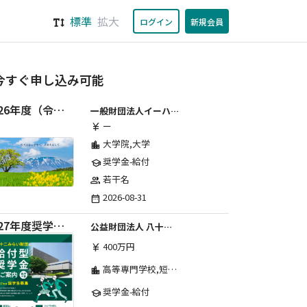
標準
拡大
ログイン
新規会員
今すぐ申し込み可能
2026年度（令和8年度）第２期 一般財団法人イーハトーブ育英会奨学生募集（給付型） 日本国内及び海外の大学・大学院に自宅外通学をする学生に生活費の一部(家賃半額相当)を給付【岩手県が本籍地の大学生または大学院生対象】
一般財団法人イーハトーブ育英会
ー
currency_yen
大学院,大学
location_city
奨学金-給付
school
若干名
group
2026-08-31
date_range
2027年度奨学生募集要項
公益財団法人 八十二みらい財団
400万円
currency_yen
高等専門学校,短期大学,専修学校,大学
location_city
奨学金-給付
school