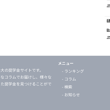
grou
corporate_f
grou
メニュー
最大の奨学金サイトです。
- ランキング
富なコラムでお届けし、様々な
- コラム
った奨学金を見つけることがで
- 検索
- お知らせ