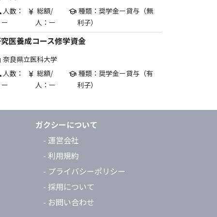
人数：
総額/
種類：奨学金ー貸与（無
p
currency_yen
school
ー
人：ー
利子）
研究医養成コース修学資金
奈良県立医科大学
are
人数：
総額/
種類：奨学金ー貸与（有
p
currency_yen
school
ー
人：ー
利子）
ガクシーについて
- 運営会社
- 利用規約
- プライバシーポリシー
- 採用について
- お問い合わせ