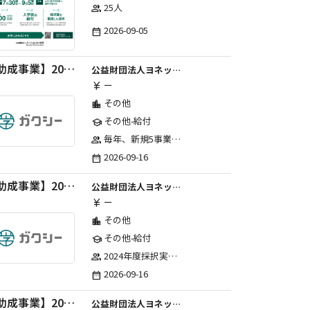
25人
group
2026-09-05
date_range
【助成事業】2027年度中学校部活動の地域展開推進に関する助成金
公益財団法人ヨネックススポーツ振興財団
ー
currency_yen
その他
location_city
その他-給付
school
毎年、新規5事業前後への助成金交付を予定とし、初年度5事業、2年目合計10事業前後、3年目合計15事業前後、4年目以降は15事業前後にて実施する。 2025年度採択実績：5事業、2026年度採択実績：5事業
group
2026-09-16
date_range
【助成事業】2027年度（通年）国際交流普及事業に関する助成金
公益財団法人ヨネックススポーツ振興財団
ー
currency_yen
その他
location_city
その他-給付
school
2024年度採択実績：21事業（前期11・後期10）、2025年度採択実績：30事業（前期15・後期15）、2026年度採択実績：40事業 ※2026年度より、前期・後期の区分を廃止し、年1回の申請受付となりました。
group
2026-09-16
date_range
【助成事業】2027年度（通年）ジュニアスポーツ振興に関する助成金
公益財団法人ヨネックススポーツ振興財団