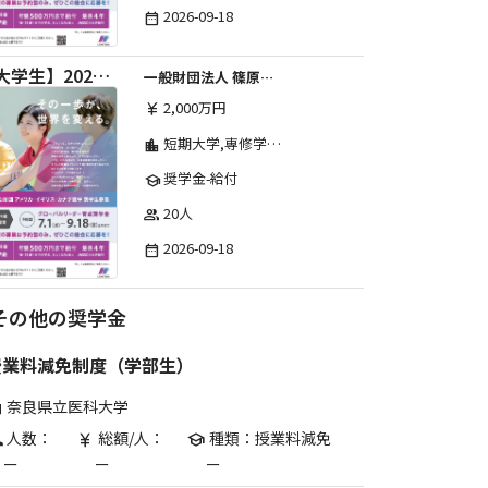
2026-09-18
date_range
【大学生】2026年度 しのはら財団 アメリカ・イギリス・カナダ英語留学奨学金
一般財団法人 篠原欣子記念財団 (海外留学奨学金グループ)
2,000万円
currency_yen
短期大学,専修学校,高等専門学校,その他,高等学校,大学院,大学
location_city
奨学金-給付
school
20人
group
2026-09-18
date_range
その他の奨学金
授業料減免制度（学部生）
奈良県立医科大学
are
人数：
総額/人：
種類：授業料減免
p
currency_yen
school
ー
ー
ー