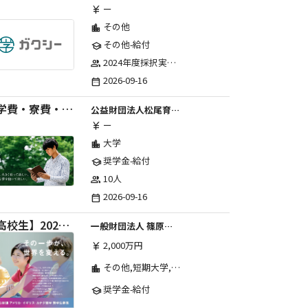
ー
currency_yen
その他
location_city
その他-給付
school
2024年度採択実績：107事業（前期45・後期62）、2025年度採択実績：103事業（前期48・後期55）、2026年度採択実績：97事業 ※2026年度より、前期・後期の区分を廃止し、年1回の申請受付となりました。
group
2026-09-16
date_range
【学費・寮費・交通費給付】2027年度第71期育英生募集
公益財団法人松尾育英会
ー
currency_yen
大学
location_city
奨学金-給付
school
10人
group
2026-09-16
date_range
【高校生】2026年度 しのはら財団 アメリカ・イギリス・カナダ英語留学奨学金
一般財団法人 篠原欣子記念財団 (海外留学奨学金グループ)
2,000万円
currency_yen
その他,短期大学,専修学校,高等専門学校,高等学校,大学院,大学
location_city
奨学金-給付
school