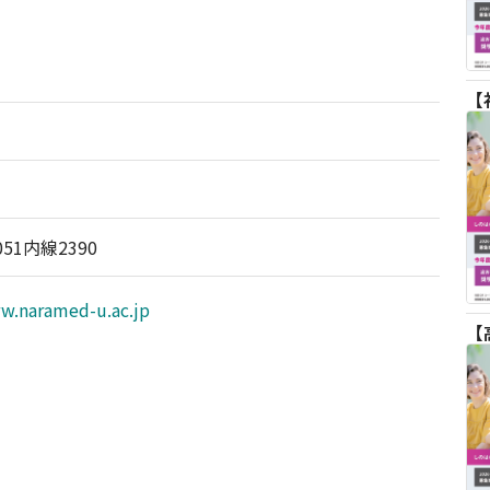
3051内線2390
ww.naramed-u.ac.jp