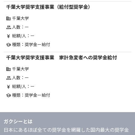
千葉大学奨学支援事業（給付型奨学金）
千葉大学
corporate_fare
人数：ー
group
総額/人：ー
currency_yen
種類：奨学金ー給付
school
千葉大学奨学支援事業 家計急変者への奨学金給付
千葉大学
corporate_fare
人数：ー
group
総額/人：ー
currency_yen
種類：奨学金ー給付
school
ガクシーとは
日本にあるほぼ全ての奨学金を網羅した国内最大の奨学金