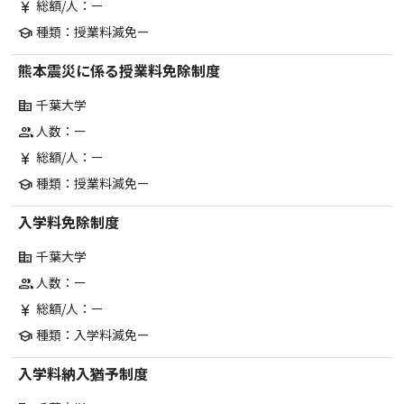
総額/人：ー
currency_yen
種類：授業料減免ー
school
熊本震災に係る授業料免除制度
千葉大学
corporate_fare
人数：ー
group
総額/人：ー
currency_yen
種類：授業料減免ー
school
入学料免除制度
千葉大学
corporate_fare
人数：ー
group
総額/人：ー
currency_yen
種類：入学料減免ー
school
入学料納入猶予制度