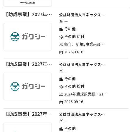
【助成事業】2027年度中学校部活動の地域展開推進に関する助成金
公益財団法人ヨネックススポーツ振興財団
ー
currency_yen
その他
location_city
その他-給付
school
毎年、新規5事業前後への助成金交付を予定とし、初年度5事業、2年目合計10事業前後、3年目合計15事業前後、4年目以降は15事業前後にて実施する。 2025年度採択実績：5事業、2026年度採択実績：5事業
group
2026-09-16
date_range
【助成事業】2027年度（通年）国際交流普及事業に関する助成金
公益財団法人ヨネックススポーツ振興財団
ー
currency_yen
その他
location_city
その他-給付
school
2024年度採択実績：21事業（前期11・後期10）、2025年度採択実績：30事業（前期15・後期15）、2026年度採択実績：40事業 ※2026年度より、前期・後期の区分を廃止し、年1回の申請受付となりました。
group
2026-09-16
date_range
【助成事業】2027年度（通年）ジュニアスポーツ振興に関する助成金
公益財団法人ヨネックススポーツ振興財団
ー
currency_yen
その他
location_city