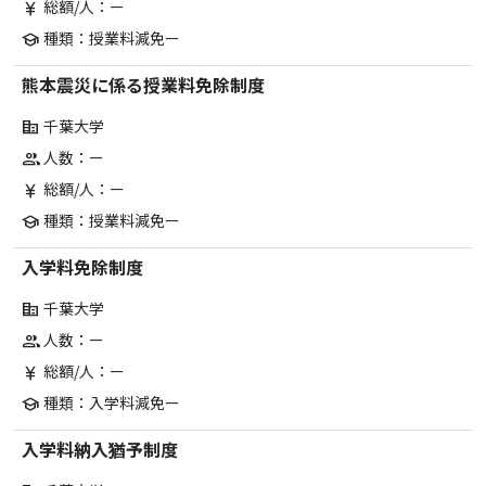
総額/人：ー
currency_yen
種類：授業料減免ー
school
熊本震災に係る授業料免除制度
千葉大学
corporate_fare
人数：ー
group
総額/人：ー
currency_yen
種類：授業料減免ー
school
入学料免除制度
千葉大学
corporate_fare
人数：ー
group
総額/人：ー
currency_yen
種類：入学料減免ー
school
入学料納入猶予制度