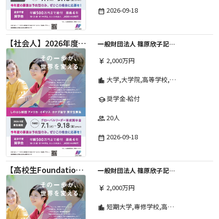
2026-09-18
date_range
【社会人】2026年度 しのはら財団 アメリカ・イギリス・カナダ英語留学奨学金
一般財団法人 篠原欣子記念財団 (海外留学奨学金グループ)
2,000万円
currency_yen
大学,大学院,高等学校,その他,高等専門学校,専修学校,短期大学
location_city
奨学金-給付
school
20人
group
2026-09-18
date_range
【高校生Foundation Course 】2026年度 しのはら財団 アメリカ・イギリス・カナダ英語留学奨学金
一般財団法人 篠原欣子記念財団 (海外留学奨学金グループ)
2,000万円
currency_yen
短期大学,専修学校,高等専門学校,その他,高等学校,大学院,大学
location_city