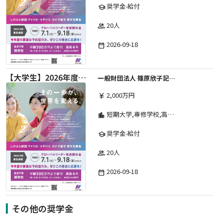
奨学金-給付
school
20人
group
2026-09-18
date_range
【大学生】2026年度 しのはら財団 アメリカ・イギリス・カナダ英語留学奨学金
一般財団法人 篠原欣子記念財団 (海外留学奨学金グループ)
2,000万円
currency_yen
短期大学,専修学校,高等専門学校,その他,高等学校,大学院,大学
location_city
奨学金-給付
school
20人
group
2026-09-18
date_range
その他の奨学金