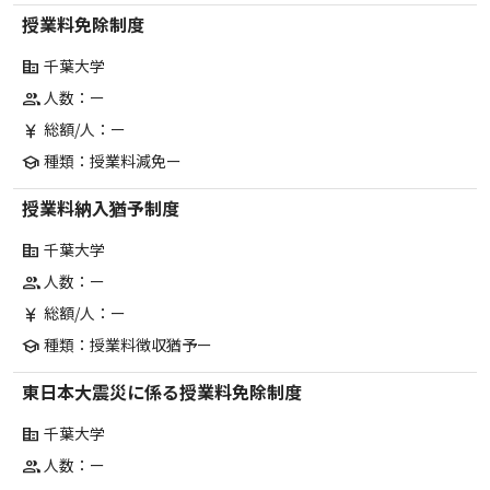
授業料免除制度
千葉大学
corporate_fare
人数：ー
group
総額/人：ー
currency_yen
種類：授業料減免ー
school
授業料納入猶予制度
千葉大学
corporate_fare
人数：ー
group
総額/人：ー
currency_yen
種類：授業料徴収猶予ー
school
東日本大震災に係る授業料免除制度
千葉大学
corporate_fare
人数：ー
group