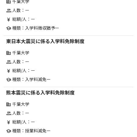
千葉大学
corporate_fare
人数：ー
group
総額/人：ー
currency_yen
種類：入学料徴収猶予ー
school
東日本大震災に係る入学料免除制度
千葉大学
corporate_fare
人数：ー
group
総額/人：ー
currency_yen
種類：入学料減免ー
school
熊本震災に係る入学料免除制度
千葉大学
corporate_fare
人数：ー
group
総額/人：ー
currency_yen
種類：授業料減免ー
school