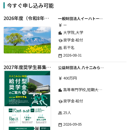
今すぐ申し込み可能
2026年度（令和8年度）第２期 一般財団法人イーハトーブ育英会奨学生募集（給付型） 日本国内及び海外の大学・大学院に自宅外通学をする学生に生活費の一部(家賃半額相当)を給付【岩手県が本籍地の大学生または大学院生対象】
一般財団法人イーハトーブ育英会
ー
currency_yen
大学院,大学
location_city
奨学金-給付
school
若干名
group
2026-08-31
date_range
2027年度奨学生募集要項
公益財団法人 八十二みらい財団
400万円
currency_yen
高等専門学校,短期大学,専修学校,大学
location_city
奨学金-給付
school
25人
group
2026-09-05
date_range