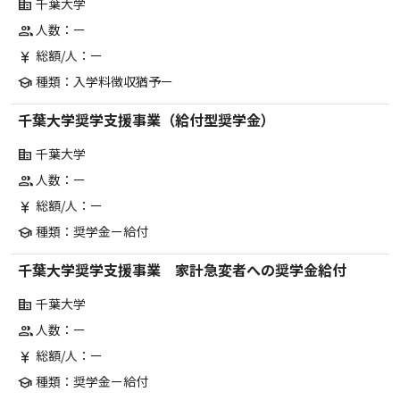
千葉大学
corporate_fare
人数：ー
group
総額/人：ー
currency_yen
種類：入学料徴収猶予ー
school
千葉大学奨学支援事業（給付型奨学金）
千葉大学
corporate_fare
人数：ー
group
総額/人：ー
currency_yen
種類：奨学金ー給付
school
千葉大学奨学支援事業 家計急変者への奨学金給付
千葉大学
corporate_fare
人数：ー
group
総額/人：ー
currency_yen
種類：奨学金ー給付
school