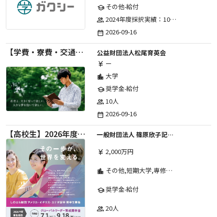
その他-給付
school
2024年度採択実績：107事業（前期45・後期62）、2025年度採択実績：103事業（前期48・後期55）、2026年度採択実績：97事業 ※2026年度より、前期・後期の区分を廃止し、年1回の申請受付となりました。
group
2026-09-16
date_range
【学費・寮費・交通費給付】2027年度第71期育英生募集
公益財団法人松尾育英会
ー
currency_yen
大学
location_city
奨学金-給付
school
10人
group
2026-09-16
date_range
【高校生】2026年度 しのはら財団 アメリカ・イギリス・カナダ英語留学奨学金
一般財団法人 篠原欣子記念財団 (海外留学奨学金グループ)
2,000万円
currency_yen
その他,短期大学,専修学校,高等専門学校,高等学校,大学院,大学
location_city
奨学金-給付
school
20人
group