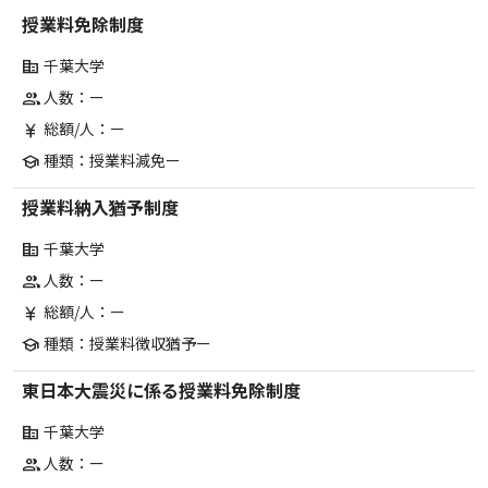
授業料免除制度
千葉大学
corporate_fare
人数：ー
group
総額/人：ー
currency_yen
種類：授業料減免ー
school
授業料納入猶予制度
千葉大学
corporate_fare
人数：ー
group
総額/人：ー
currency_yen
種類：授業料徴収猶予ー
school
東日本大震災に係る授業料免除制度
千葉大学
corporate_fare
人数：ー
group