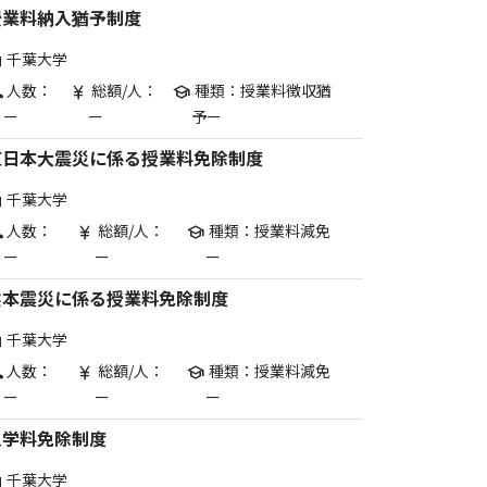
授業料納入猶予制度
千葉大学
are
人数：
総額/人：
種類：授業料徴収猶
p
currency_yen
school
ー
ー
予ー
東日本大震災に係る授業料免除制度
千葉大学
are
人数：
総額/人：
種類：授業料減免
p
currency_yen
school
ー
ー
ー
熊本震災に係る授業料免除制度
千葉大学
are
人数：
総額/人：
種類：授業料減免
p
currency_yen
school
ー
ー
ー
入学料免除制度
千葉大学
are