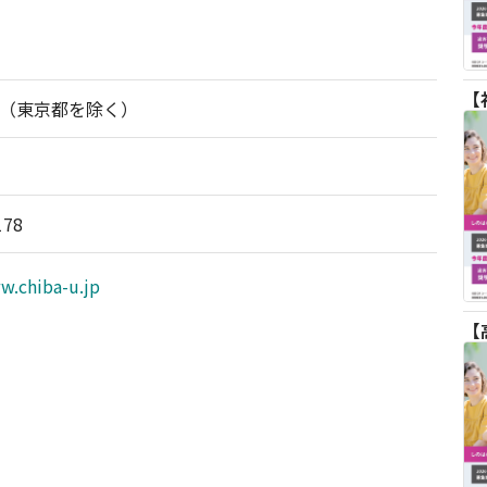
（東京都を除く）
178
w.chiba-u.jp