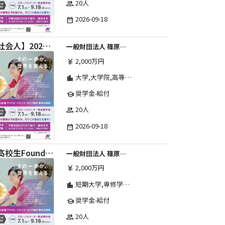
20人
group
2026-09-18
date_range
【社会人】2026年度 しのはら財団 アメリカ・イギリス・カナダ英語留学奨学金
一般財団法人 篠原欣子記念財団 (海外留学奨学金グループ)
2,000万円
currency_yen
大学,大学院,高等学校,その他,高等専門学校,専修学校,短期大学
location_city
奨学金-給付
school
20人
group
2026-09-18
date_range
【高校生Foundation Course 】2026年度 しのはら財団 アメリカ・イギリス・カナダ英語留学奨学金
一般財団法人 篠原欣子記念財団 (海外留学奨学金グループ)
2,000万円
currency_yen
短期大学,専修学校,高等専門学校,その他,高等学校,大学院,大学
location_city
奨学金-給付
school
20人
group