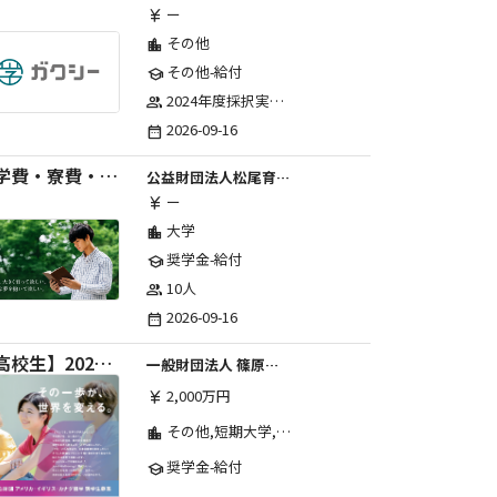
ー
currency_yen
その他
location_city
その他-給付
school
2024年度採択実績：107事業（前期45・後期62）、2025年度採択実績：103事業（前期48・後期55）、2026年度採択実績：97事業 ※2026年度より、前期・後期の区分を廃止し、年1回の申請受付となりました。
group
2026-09-16
date_range
【学費・寮費・交通費給付】2027年度第71期育英生募集
公益財団法人松尾育英会
ー
currency_yen
大学
location_city
奨学金-給付
school
10人
group
2026-09-16
date_range
【高校生】2026年度 しのはら財団 アメリカ・イギリス・カナダ英語留学奨学金
一般財団法人 篠原欣子記念財団 (海外留学奨学金グループ)
2,000万円
currency_yen
その他,短期大学,専修学校,高等専門学校,高等学校,大学院,大学
location_city
奨学金-給付
school