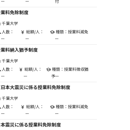
ー
ー
付
授業料免除制度
千葉大学
are
人数：
総額/人：
種類：授業料減免
p
currency_yen
school
ー
ー
ー
授業料納入猶予制度
千葉大学
are
人数：
総額/人：
種類：授業料徴収猶
p
currency_yen
school
ー
ー
予ー
東日本大震災に係る授業料免除制度
千葉大学
are
人数：
総額/人：
種類：授業料減免
p
currency_yen
school
ー
ー
ー
熊本震災に係る授業料免除制度