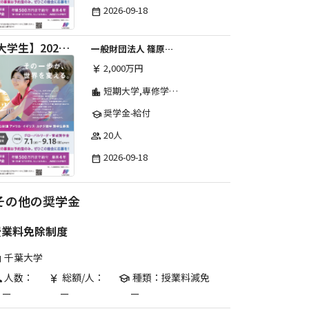
2026-09-18
date_range
【大学生】2026年度 しのはら財団 アメリカ・イギリス・カナダ英語留学奨学金
一般財団法人 篠原欣子記念財団 (海外留学奨学金グループ)
2,000万円
currency_yen
短期大学,専修学校,高等専門学校,その他,高等学校,大学院,大学
location_city
奨学金-給付
school
20人
group
2026-09-18
date_range
その他の奨学金
授業料免除制度
千葉大学
are
人数：
総額/人：
種類：授業料減免
p
currency_yen
school
ー
ー
ー