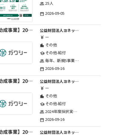
25人
group
2026-09-05
date_range
【助成事業】2027年度中学校部活動の地域展開推進に関する助成金
公益財団法人ヨネックススポーツ振興財団
ー
currency_yen
その他
location_city
その他-給付
school
毎年、新規5事業前後への助成金交付を予定とし、初年度5事業、2年目合計10事業前後、3年目合計15事業前後、4年目以降は15事業前後にて実施する。 2025年度採択実績：5事業、2026年度採択実績：5事業
group
2026-09-16
date_range
【助成事業】2027年度（通年）国際交流普及事業に関する助成金
公益財団法人ヨネックススポーツ振興財団
ー
currency_yen
その他
location_city
その他-給付
school
2024年度採択実績：21事業（前期11・後期10）、2025年度採択実績：30事業（前期15・後期15）、2026年度採択実績：40事業 ※2026年度より、前期・後期の区分を廃止し、年1回の申請受付となりました。
group
2026-09-16
date_range
【助成事業】2027年度（通年）ジュニアスポーツ振興に関する助成金
公益財団法人ヨネックススポーツ振興財団