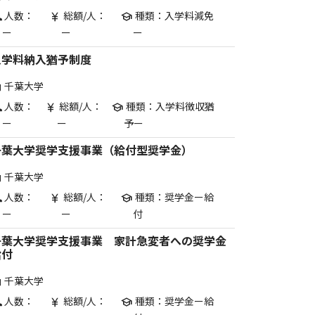
人数：
総額/人：
種類：入学料減免
p
currency_yen
school
ー
ー
ー
入学料納入猶予制度
千葉大学
are
人数：
総額/人：
種類：入学料徴収猶
p
currency_yen
school
ー
ー
予ー
千葉大学奨学支援事業（給付型奨学金）
千葉大学
are
人数：
総額/人：
種類：奨学金ー給
p
currency_yen
school
ー
ー
付
千葉大学奨学支援事業 家計急変者への奨学金
給付
千葉大学
are
人数：
総額/人：
種類：奨学金ー給
p
currency_yen
school