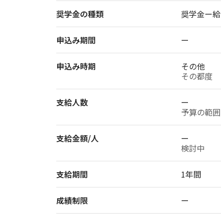
奨学金の種類
奨学金ー給
申込み期間
ー
申込み時期
その他
その都度
支給人数
ー
予算の範囲
支給金額/人
ー
検討中
支給期間
1年間
成績制限
ー