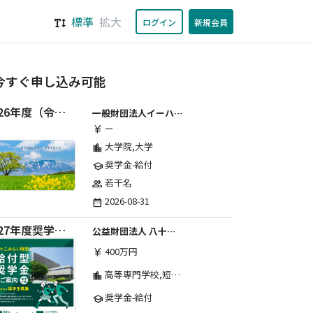
標準
拡大
ログイン
新規会員
今すぐ申し込み可能
2026年度（令和8年度）第２期 一般財団法人イーハトーブ育英会奨学生募集（給付型） 日本国内及び海外の大学・大学院に自宅外通学をする学生に生活費の一部(家賃半額相当)を給付【岩手県が本籍地の大学生または大学院生対象】
一般財団法人イーハトーブ育英会
ー
currency_yen
大学院,大学
location_city
奨学金-給付
school
若干名
group
2026-08-31
date_range
2027年度奨学生募集要項
公益財団法人 八十二みらい財団
400万円
currency_yen
高等専門学校,短期大学,専修学校,大学
location_city
奨学金-給付
school