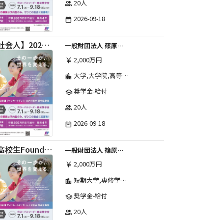
20人
group
2026-09-18
date_range
【社会人】2026年度 しのはら財団 アメリカ・イギリス・カナダ英語留学奨学金
一般財団法人 篠原欣子記念財団 (海外留学奨学金グループ)
2,000万円
currency_yen
大学,大学院,高等学校,その他,高等専門学校,専修学校,短期大学
location_city
奨学金-給付
school
20人
group
2026-09-18
date_range
【高校生Foundation Course 】2026年度 しのはら財団 アメリカ・イギリス・カナダ英語留学奨学金
一般財団法人 篠原欣子記念財団 (海外留学奨学金グループ)
2,000万円
currency_yen
短期大学,専修学校,高等専門学校,その他,高等学校,大学院,大学
location_city
奨学金-給付
school
20人
group