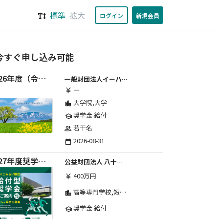
標準
拡大
ログイン
新規会員
今すぐ申し込み可能
2026年度（令和8年度）第２期 一般財団法人イーハトーブ育英会奨学生募集（給付型） 日本国内及び海外の大学・大学院に自宅外通学をする学生に生活費の一部(家賃半額相当)を給付【岩手県が本籍地の大学生または大学院生対象】
一般財団法人イーハトーブ育英会
ー
currency_yen
大学院,大学
location_city
奨学金-給付
school
若干名
group
2026-08-31
date_range
2027年度奨学生募集要項
公益財団法人 八十二みらい財団
400万円
currency_yen
高等専門学校,短期大学,専修学校,大学
location_city
奨学金-給付
school