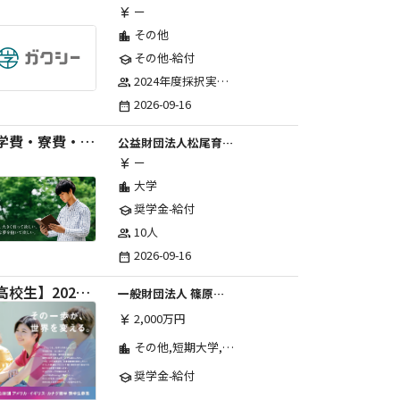
ー
currency_yen
その他
location_city
その他-給付
school
2024年度採択実績：107事業（前期45・後期62）、2025年度採択実績：103事業（前期48・後期55）、2026年度採択実績：97事業 ※2026年度より、前期・後期の区分を廃止し、年1回の申請受付となりました。
group
2026-09-16
date_range
【学費・寮費・交通費給付】2027年度第71期育英生募集
公益財団法人松尾育英会
ー
currency_yen
大学
location_city
奨学金-給付
school
10人
group
2026-09-16
date_range
【高校生】2026年度 しのはら財団 アメリカ・イギリス・カナダ英語留学奨学金
一般財団法人 篠原欣子記念財団 (海外留学奨学金グループ)
2,000万円
currency_yen
その他,短期大学,専修学校,高等専門学校,高等学校,大学院,大学
location_city
奨学金-給付
school