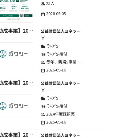
25人
group
2026-09-05
date_range
【助成事業】2027年度中学校部活動の地域展開推進に関する助成金
公益財団法人ヨネックススポーツ振興財団
ー
currency_yen
その他
location_city
その他-給付
school
毎年、新規5事業前後への助成金交付を予定とし、初年度5事業、2年目合計10事業前後、3年目合計15事業前後、4年目以降は15事業前後にて実施する。 2025年度採択実績：5事業、2026年度採択実績：5事業
group
2026-09-16
date_range
【助成事業】2027年度（通年）国際交流普及事業に関する助成金
公益財団法人ヨネックススポーツ振興財団
ー
currency_yen
その他
location_city
その他-給付
school
2024年度採択実績：21事業（前期11・後期10）、2025年度採択実績：30事業（前期15・後期15）、2026年度採択実績：40事業 ※2026年度より、前期・後期の区分を廃止し、年1回の申請受付となりました。
group
2026-09-16
date_range
【助成事業】2027年度（通年）ジュニアスポーツ振興に関する助成金
公益財団法人ヨネックススポーツ振興財団