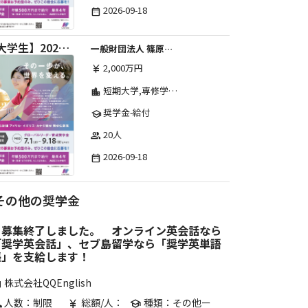
2026-09-18
date_range
【大学生】2026年度 しのはら財団 アメリカ・イギリス・カナダ英語留学奨学金
一般財団法人 篠原欣子記念財団 (海外留学奨学金グループ)
2,000万円
currency_yen
短期大学,専修学校,高等専門学校,その他,高等学校,大学院,大学
location_city
奨学金-給付
school
20人
group
2026-09-18
date_range
その他の奨学金
※募集終了しました。 オンライン英会話なら
「奨学英会話」、セブ島留学なら「奨学英単語
帳」を支給します！
株式会社QQEnglish
are
人数：制限
総額/人：
種類：その他ー
p
currency_yen
school