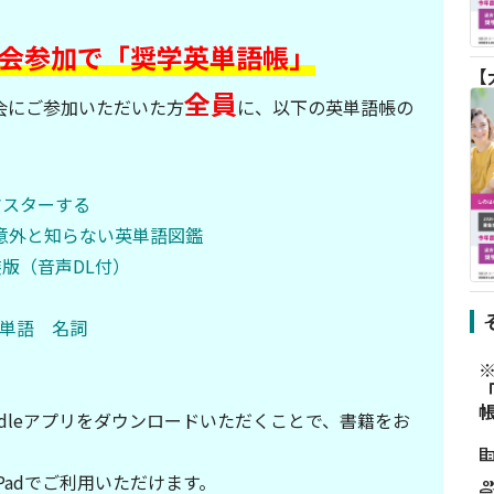
会参加で「奨学英単語帳」
全員
会にご参加いただいた方
に、以下の英単語帳の
マスターする
 意外と知らない英単語図鑑
装版（音声DL付）
単語 名詞
。
indleアプリをダウンロードいただくことで、書籍をお
corporate_f
d、iPadでご利用いただけます。
grou