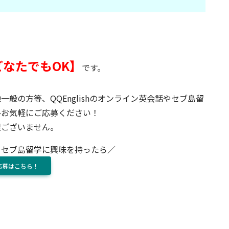
どなたでもOK】
です。
般の方等、QQEnglishのオンライン英会話やセブ島留
ひお気軽にご応募ください！
限ございません。
・セブ島留学に興味を持ったら／
応募はこちら！