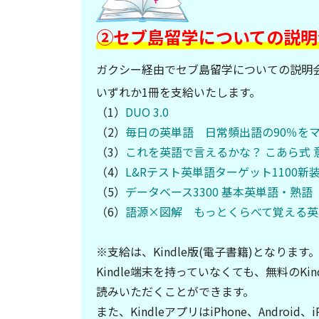
②セブ島留学についての説明
ガクシー経由でセブ島留学についての説明
いずれか1冊を支給いたします。
（1）
DUO 3.0
（2）
毎日の英単語 日常頻出語の90％を
（3）
これを英語で言えるかな？ こあら式
（4）
L&Rテスト英単語ターゲット1100新
（5）
データベース3300 基本英単語・熟語
（6）
語源×図解 もっとくらべて覚える英
※支給は、Kindle版(電子書籍)となります
Kindle端末を持っていなくても、無料のK
読みいただくことができます。
また、KindleアプリはiPhone、Androi