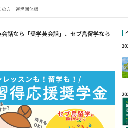
ての方
運営団体様
英会話なら「奨学英会話」、セブ島留学なら