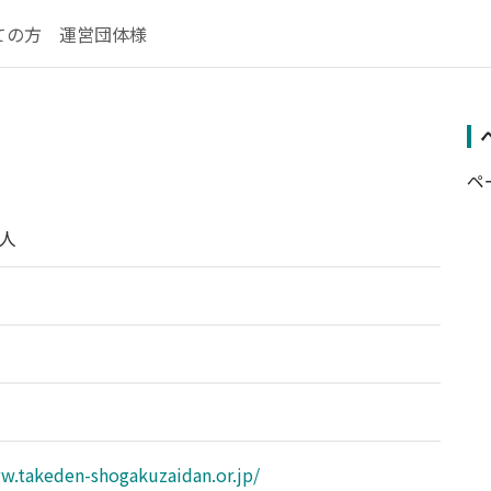
ての方
運営団体様
ペ
人
w.takeden-shogakuzaidan.or.jp/