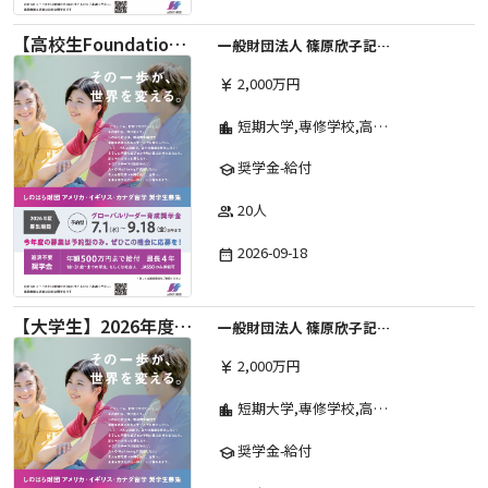
【高校生Foundation Course 】2026年度 しのはら財団 アメリカ・イギリス・カナダ英語留学奨学金
一般財団法人 篠原欣子記念財団 (海外留学奨学金グループ)
2,000万円
currency_yen
短期大学,専修学校,高等専門学校,その他,高等学校,大学院,大学
location_city
奨学金-給付
school
20人
group
2026-09-18
date_range
【大学生】2026年度 しのはら財団 アメリカ・イギリス・カナダ英語留学奨学金
一般財団法人 篠原欣子記念財団 (海外留学奨学金グループ)
2,000万円
currency_yen
短期大学,専修学校,高等専門学校,その他,高等学校,大学院,大学
location_city
奨学金-給付
school