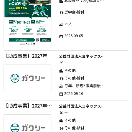
高等専門学校,短期大学,専修学校,大学
location_city
奨学金-給付
school
25人
group
2026-09-05
date_range
【助成事業】2027年度中学校部活動の地域展開推進に関する助成金
公益財団法人ヨネックススポーツ振興財団
ー
currency_yen
その他
location_city
その他-給付
school
毎年、新規5事業前後への助成金交付を予定とし、初年度5事業、2年目合計10事業前後、3年目合計15事業前後、4年目以降は15事業前後にて実施する。 2025年度採択実績：5事業、2026年度採択実績：5事業
group
2026-09-16
date_range
【助成事業】2027年度（通年）国際交流普及事業に関する助成金
公益財団法人ヨネックススポーツ振興財団
ー
currency_yen
その他
location_city
その他-給付
school