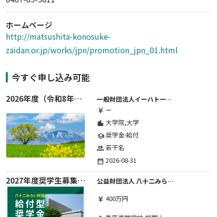
ホームページ
http://matsushita-konosuke-
zaidan.or.jp/works/jpn/promotion_jpn_01.html
今すぐ申し込み可能
2026年度（令和8年度）第２期 一般財団法人イーハトーブ育英会奨学生募集（給付型） 日本国内及び海外の大学・大学院に自宅外通学をする学生に生活費の一部(家賃半額相当)を給付【岩手県が本籍地の大学生または大学院生対象】
一般財団法人イーハトーブ育英会
ー
currency_yen
大学院,大学
location_city
奨学金-給付
school
若干名
group
2026-08-31
date_range
2027年度奨学生募集要項
公益財団法人 八十二みらい財団
400万円
currency_yen