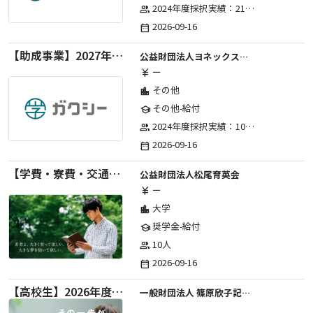
2024年度採択実績：21事業（前期11・後期10）、2025年度採択実績：30事業（前期15・後期15）、2026年度採択実績：40事業 ※2026年度より、前期・後期の区分を廃止し、年1回の申請受付となりました。
group
2026-09-16
date_range
【助成事業】2027年度（通年）ジュニアスポーツ振興に関する助成金
公益財団法人ヨネックススポーツ振興財団
ー
currency_yen
その他
location_city
その他-給付
school
2024年度採択実績：107事業（前期45・後期62）、2025年度採択実績：103事業（前期48・後期55）、2026年度採択実績：97事業 ※2026年度より、前期・後期の区分を廃止し、年1回の申請受付となりました。
group
2026-09-16
date_range
【学費・寮費・交通費給付】2027年度第71期育英生募集
公益財団法人松尾育英会
ー
currency_yen
大学
location_city
奨学金-給付
school
10人
group
2026-09-16
date_range
【高校生】2026年度 しのはら財団 アメリカ・イギリス・カナダ英語留学奨学金
一般財団法人 篠原欣子記念財団 (海外留学奨学金グループ)