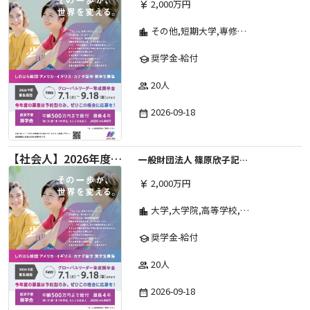
2,000万円
currency_yen
その他,短期大学,専修学校,高等専門学校,高等学校,大学院,大学
location_city
奨学金-給付
school
20人
group
2026-09-18
date_range
【社会人】2026年度 しのはら財団 アメリカ・イギリス・カナダ英語留学奨学金
一般財団法人 篠原欣子記念財団 (海外留学奨学金グループ)
2,000万円
currency_yen
大学,大学院,高等学校,その他,高等専門学校,専修学校,短期大学
location_city
奨学金-給付
school
20人
group
2026-09-18
date_range