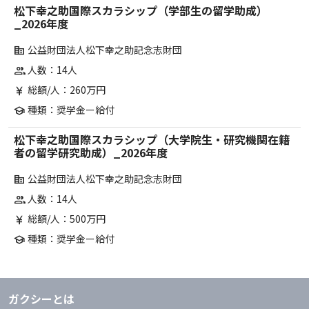
松下幸之助国際スカラシップ（学部生の留学助成）
_2026年度
公益財団法人松下幸之助記念志財団
corporate_fare
人数：14人
group
総額/人：260万円
currency_yen
種類：奨学金ー給付
school
松下幸之助国際スカラシップ（大学院生・研究機関在籍
者の留学研究助成）_2026年度
公益財団法人松下幸之助記念志財団
corporate_fare
人数：14人
group
総額/人：500万円
currency_yen
種類：奨学金ー給付
school
ガクシーとは