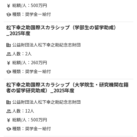
総額/人：500万円
currency_yen
種類：奨学金ー給付
school
松下幸之助国際スカラシップ（学部生の留学助成）
_2025年度
公益財団法人松下幸之助記念志財団
corporate_fare
人数：2人
group
総額/人：260万円
currency_yen
種類：奨学金ー給付
school
松下幸之助国際スカラシップ（大学院生・研究機関在籍
者の留学研究助成）_2025年度
公益財団法人松下幸之助記念志財団
corporate_fare
人数：12人
group
総額/人：500万円
currency_yen
種類：奨学金ー給付
school