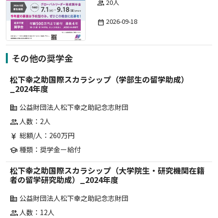
20人
group
2026-09-18
date_range
その他の奨学金
松下幸之助国際スカラシップ（学部生の留学助成）
_2024年度
公益財団法人松下幸之助記念志財団
corporate_fare
人数：2人
group
総額/人：260万円
currency_yen
種類：奨学金ー給付
school
松下幸之助国際スカラシップ（大学院生・研究機関在籍
者の留学研究助成）_2024年度
公益財団法人松下幸之助記念志財団
corporate_fare
人数：12人
group