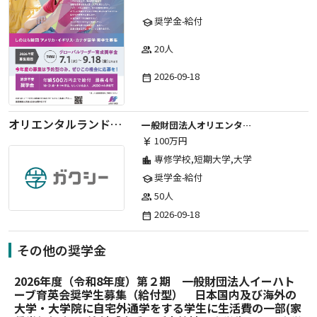
奨学金-給付
school
20人
group
2026-09-18
date_range
オリエンタルランド子どものハピネス財団奨学金（2026年度募集）
一般財団法人オリエンタルランド子どものハピネス財団
100万円
currency_yen
専修学校,短期大学,大学
location_city
奨学金-給付
school
50人
group
2026-09-18
date_range
その他の奨学金
2026年度（令和8年度）第２期 一般財団法人イーハト
ーブ育英会奨学生募集（給付型） 日本国内及び海外の
大学・大学院に自宅外通学をする学生に生活費の一部(家