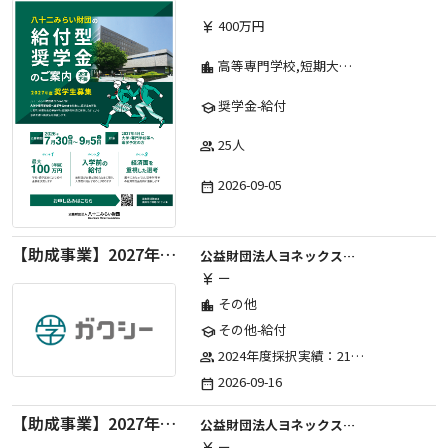
400万円
currency_yen
高等専門学校,短期大学,専修学校,大学
location_city
奨学金-給付
school
25人
group
2026-09-05
date_range
【助成事業】2027年度（通年）国際交流普及事業に関する助成金
公益財団法人ヨネックススポーツ振興財団
ー
currency_yen
その他
location_city
その他-給付
school
2024年度採択実績：21事業（前期11・後期10）、2025年度採択実績：30事業（前期15・後期15）、2026年度採択実績：40事業 ※2026年度より、前期・後期の区分を廃止し、年1回の申請受付となりました。
group
2026-09-16
date_range
【助成事業】2027年度中学校部活動の地域展開推進に関する助成金
公益財団法人ヨネックススポーツ振興財団
ー