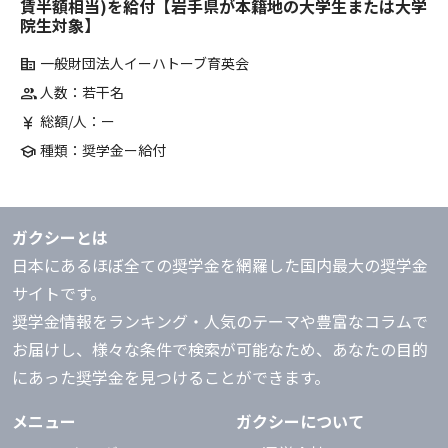
賃半額相当)を給付【岩手県が本籍地の大学生または大学
院生対象】
一般財団法人イーハトーブ育英会
corporate_fare
人数：若干名
group
総額/人：ー
currency_yen
種類：奨学金ー給付
school
ガクシーとは
日本にあるほぼ全ての奨学金を網羅した国内最大の奨学金
サイトです。
奨学金情報をランキング・人気のテーマや豊富なコラムで
お届けし、様々な条件で検索が可能なため、あなたの目的
にあった奨学金を見つけることができます。
メニュー
ガクシーについて