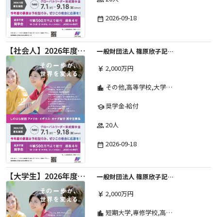
2026-09-18
date_range
【社会人】2026年度 しのはら財団 アメリカ・イギリス・カナダ英語留学奨学金
一般財団法人 篠原欣子記念財団 (海外留学奨学金グループ)
2,000万円
currency_yen
その他,高等学校,大学院,大学,短期大学,高等専門学校,専修学校
location_city
奨学金-給付
school
20人
group
2026-09-18
date_range
【大学生】2026年度 しのはら財団 アメリカ・イギリス・カナダ英語留学奨学金
一般財団法人 篠原欣子記念財団 (海外留学奨学金グループ)
2,000万円
currency_yen
短期大学,専修学校,高等専門学校,その他,高等学校,大学院,大学
location_city