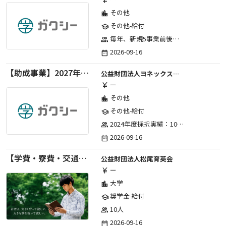
currency_yen
その他
location_city
その他-給付
school
毎年、新規5事業前後への助成金交付を予定とし、初年度5事業、2年目合計10事業前後、3年目合計15事業前後、4年目以降は15事業前後にて実施する。 2025年度採択実績：5事業、2026年度採択実績：5事業
group
2026-09-16
date_range
【助成事業】2027年度（通年）ジュニアスポーツ振興に関する助成金
公益財団法人ヨネックススポーツ振興財団
ー
currency_yen
その他
location_city
その他-給付
school
2024年度採択実績：107事業（前期45・後期62）、2025年度採択実績：103事業（前期48・後期55）、2026年度採択実績：97事業 ※2026年度より、前期・後期の区分を廃止し、年1回の申請受付となりました。
group
2026-09-16
date_range
【学費・寮費・交通費給付】2027年度第71期育英生募集
公益財団法人松尾育英会
ー
currency_yen
大学
location_city
奨学金-給付
school
10人
group
2026-09-16
date_range