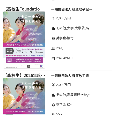
【高校生Foundation Course 】2026年度 しのはら財団 アメリカ・イギリス・カナダ英語留学奨学金
一般財団法人 篠原欣子記念財団 (海外留学奨学金グループ)
2,000万円
currency_yen
その他,大学,大学院,高等学校,高等専門学校,専修学校,短期大学
location_city
奨学金-給付
school
20人
group
2026-09-18
date_range
【高校生】2026年度 しのはら財団 アメリカ・イギリス・カナダ英語留学奨学金
一般財団法人 篠原欣子記念財団 (海外留学奨学金グループ)
2,000万円
currency_yen
その他,高等専門学校,専修学校,短期大学,高等学校,大学院,大学
location_city
奨学金-給付
school
20人
group