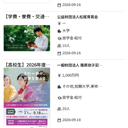
2026-09-16
date_range
【学費・寮費・交通費給付】2027年度第71期育英生募集
公益財団法人松尾育英会
ー
currency_yen
大学
location_city
奨学金-給付
school
10人
group
2026-09-16
date_range
【高校生】2026年度 しのはら財団 アメリカ・イギリス・カナダ英語留学奨学金
一般財団法人 篠原欣子記念財団 (海外留学奨学金グループ)
2,000万円
currency_yen
その他,短期大学,専修学校,高等専門学校,高等学校,大学院,大学
location_city
奨学金-給付
school
20人
group
2026-09-18
date_range