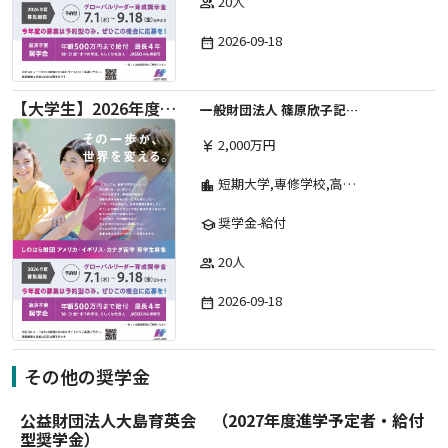
20人
group
2026-09-18
date_range
【大学生】2026年度 しのはら財団 アメリカ・イギリス・カナダ英語留学奨学金
一般財団法人 篠原欣子記念財団 (海外留学奨学金グループ)
2,000万円
currency_yen
短期大学,専修学校,高等専門学校,その他,高等学校,大学院,大学
location_city
奨学金-給付
school
20人
group
2026-09-18
date_range
その他の奨学金
公益財団法人大島育英会 （2027年度進学予定者・給付
型奨学金）