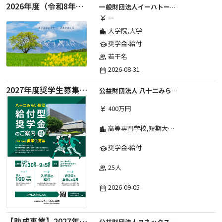
2026年度（令和8年度）第２期 一般財団法人イーハトーブ育英会奨学生募集（給付型） 日本国内及び海外の大学・大学院に自宅外通学をする学生に生活費の一部(家賃半額相当)を給付【岩手県が本籍地の大学生または大学院生対象】
一般財団法人イーハトーブ育英会
ー
currency_yen
大学院,大学
location_city
奨学金-給付
school
若干名
group
2026-08-31
date_range
2027年度奨学生募集要項
公益財団法人 八十二みらい財団
400万円
currency_yen
高等専門学校,短期大学,専修学校,大学
location_city
奨学金-給付
school
25人
group
2026-09-05
date_range
【助成事業】2027年度中学校部活動の地域展開推進に関する助成金
公益財団法人ヨネックススポーツ振興財団