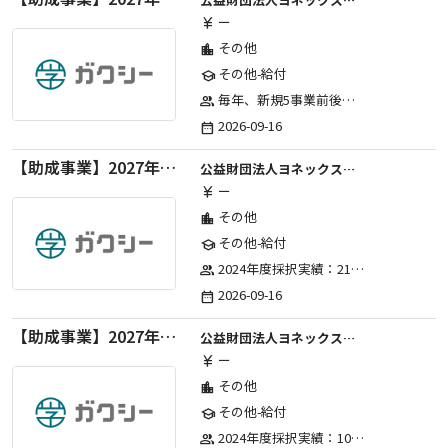
ー
currency_yen
その他
location_city
その他-給付
school
毎年、新規5事業前後への助成金交付を予定とし、初年度5事業、2年目合計10事業前後、3年目合計15事業前後、4年目以降は15事業前後にて実施する。 2025年度採択実績：5事業、2026年度採択実績：5事業
group
2026-09-16
date_range
【助成事業】2027年度（通年）国際交流普及事業に関する助成金
公益財団法人ヨネックススポーツ振興財団
ー
currency_yen
その他
location_city
その他-給付
school
2024年度採択実績：21事業（前期11・後期10）、2025年度採択実績：30事業（前期15・後期15）、2026年度採択実績：40事業 ※2026年度より、前期・後期の区分を廃止し、年1回の申請受付となりました。
group
2026-09-16
date_range
【助成事業】2027年度（通年）ジュニアスポーツ振興に関する助成金
公益財団法人ヨネックススポーツ振興財団
ー
currency_yen
その他
location_city
その他-給付
school
2024年度採択実績：107事業（前期45・後期62）、2025年度採択実績：103事業（前期48・後期55）、2026年度採択実績：97事業 ※2026年度より、前期・後期の区分を廃止し、年1回の申請受付となりました。
group