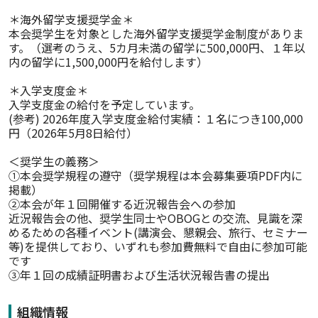
＊海外留学支援奨学金＊

本会奨学生を対象とした海外留学支援奨学金制度がありま
す。（選考のうえ、5カ月未満の留学に500,000円、１年以
内の留学に1,500,000円を給付します）

＊入学支度金＊

入学支度金の給付を予定しています。

(参考) 2026年度入学支度金給付実績：１名につき100,000
円（2026年5月8日給付）

＜奨学生の義務＞　

①本会奨学規程の遵守（奨学規程は本会募集要項PDF内に
掲載）

②本会が年１回開催する近況報告会への参加

近況報告会の他、奨学生同士やOBOGとの交流、見識を深
めるための各種イベント(講演会、懇親会、旅行、セミナー
等)を提供しており、いずれも参加費無料で自由に参加可能
です

③年１回の成績証明書および生活状況報告書の提出
組織情報