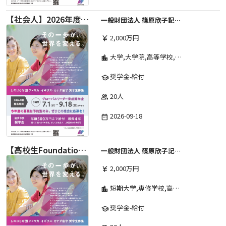
【社会人】2026年度 しのはら財団 アメリカ・イギリス・カナダ英語留学奨学金
一般財団法人 篠原欣子記念財団 (海外留学奨学金グループ)
2,000万円
currency_yen
大学,大学院,高等学校,その他,高等専門学校,専修学校,短期大学
location_city
奨学金-給付
school
20人
group
2026-09-18
date_range
【高校生Foundation Course 】2026年度 しのはら財団 アメリカ・イギリス・カナダ英語留学奨学金
一般財団法人 篠原欣子記念財団 (海外留学奨学金グループ)
2,000万円
currency_yen
短期大学,専修学校,高等専門学校,その他,高等学校,大学院,大学
location_city
奨学金-給付
school