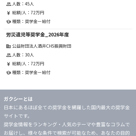
人数：45人
group
総額/人：72万円
currency_yen
種類：奨学金ー給付
school
労災遺児等奨学金_2026年度
公益財団法人酒井CHS振興財団
corporate_fare
人数：30人
group
総額/人：72万円
currency_yen
種類：奨学金ー給付
school
ガクシーとは
日本にあるほぼ全ての奨学金を網羅した国内最大の奨学金
サイトです。
奨学金情報をランキング・人気のテーマや豊富なコラムで
お届けし、様々な条件で検索が可能なため、あなたの目的