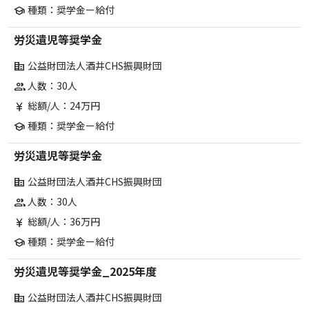
種類：奨学金ー給付
school
労災遺児等奨学金
公益財団法人酒井CHS振興財団
corporate_fare
人数：30人
group
総額/人：24万円
currency_yen
種類：奨学金ー給付
school
労災遺児等奨学金
公益財団法人酒井CHS振興財団
corporate_fare
人数：30人
group
総額/人：36万円
currency_yen
種類：奨学金ー給付
school
労災遺児等奨学金_2025年度
公益財団法人酒井CHS振興財団
corporate_fare