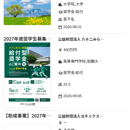
大学院,大学
location_city
奨学金-給付
school
若干名
group
2026-08-31
date_range
2027年度奨学生募集要項
公益財団法人 八十二みらい財団
400万円
currency_yen
高等専門学校,短期大学,専修学校,大学
location_city
奨学金-給付
school
25人
group
2026-09-05
date_range
【助成事業】2027年度中学校部活動の地域展開推進に関する助成金
公益財団法人ヨネックススポーツ振興財団
ー
currency_yen