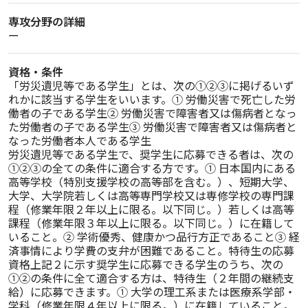
専攻分野の詳細
ー
資格・条件
「労災遺児等である学生」とは、次の①②③に掲げるいず
れかに該当する学生をいいます。① 労働災害で死亡した労
働者の子である学生② 労働災害で障害者又は傷病者となっ
た労働者の子である学生③ 労働災害で障害者又は傷病者と
なった労働者本人である学生

労災遺児等である学生で、奨学生に応募できる者は、次の
①②③の全ての条件に適合する方です。① 日本国内にある
高等学校（特別支援学校の高等部を含む。）、短期大学、
大学、大学院若しくは高等専門学校又は専修学校の専門課
程（修業年限２年以上に限る。以下同じ。）若しくは高等
課程（修業年限３年以上に限る。以下同じ。）に在籍して
いること。② 学術優秀、健康かつ品行方正であること③ 経
済事情により学費の支弁が困難であること。特待生の応募
資格上記２に示す奨学生に応募できる学生のうち、次の
①②の条件に全て適合する方は、特待生（２年間の継続支
給）に応募できます。① 大学の理工系または医療系学部・
学科（修業年限４年以上に限る。）に在籍していること。