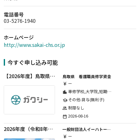
電話番号
03-5276-1940
ホームページ
http://www.sakai-chs.or.jp
今すぐ申し込み可能
【2026年度】鳥取県看護職員修学資金-新規申込み
鳥取県 看護職員修学資金
ー
currency_yen
専修学校,大学院,短期大学,高等学校,高等専門学校,その他,大学
location_city
その他-貸与(無利子)
school
制限なし
group
2026-08-16
date_range
2026年度（令和8年度）第２期 一般財団法人イーハトーブ育英会奨学生募集（給付型） 日本国内及び海外の大学・大学院に自宅外通学をする学生に生活費の一部(家賃半額相当)を給付【岩手県が本籍地の大学生または大学院生対象】
一般財団法人イーハトーブ育英会
ー
currency_yen