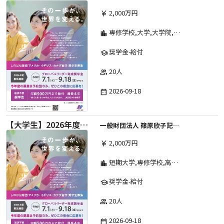
2,000万円
currency_yen
専修学校,大学,大学院,高等学校,その他,短期大学,高等専門学校
location_city
奨学金-給付
school
20人
group
2026-09-18
date_range
【大学生】2026年度 しのはら財団 アメリカ・イギリス・カナダ英語留学奨学金
一般財団法人 篠原欣子記念財団 (海外留学奨学金グループ)
2,000万円
currency_yen
短期大学,専修学校,高等専門学校,その他,高等学校,大学院,大学
location_city
奨学金-給付
school
20人
group
2026-09-18
date_range