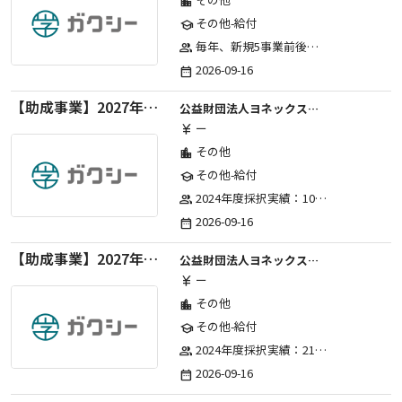
その他
location_city
その他-給付
school
毎年、新規5事業前後への助成金交付を予定とし、初年度5事業、2年目合計10事業前後、3年目合計15事業前後、4年目以降は15事業前後にて実施する。 2025年度採択実績：5事業、2026年度採択実績：5事業
group
2026-09-16
date_range
【助成事業】2027年度（通年）ジュニアスポーツ振興に関する助成金
公益財団法人ヨネックススポーツ振興財団
ー
currency_yen
その他
location_city
その他-給付
school
2024年度採択実績：107事業（前期45・後期62）、2025年度採択実績：103事業（前期48・後期55）、2026年度採択実績：97事業 ※2026年度より、前期・後期の区分を廃止し、年1回の申請受付となりました。
group
2026-09-16
date_range
【助成事業】2027年度（通年）国際交流普及事業に関する助成金
公益財団法人ヨネックススポーツ振興財団
ー
currency_yen
その他
location_city
その他-給付
school
2024年度採択実績：21事業（前期11・後期10）、2025年度採択実績：30事業（前期15・後期15）、2026年度採択実績：40事業 ※2026年度より、前期・後期の区分を廃止し、年1回の申請受付となりました。
group
2026-09-16
date_range