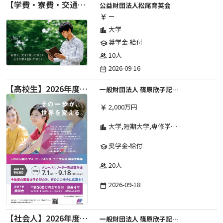
【学費・寮費・交通費給付】2027年度第71期育英生募集
公益財団法人松尾育英会
ー
currency_yen
大学
location_city
奨学金-給付
school
10人
group
2026-09-16
date_range
【高校生】2026年度 しのはら財団 アメリカ・イギリス・カナダ英語留学奨学金
一般財団法人 篠原欣子記念財団 (海外留学奨学金グループ)
2,000万円
currency_yen
大学,短期大学,専修学校,高等専門学校,その他,高等学校,大学院
location_city
奨学金-給付
school
20人
group
2026-09-18
date_range
【社会人】2026年度 しのはら財団 アメリカ・イギリス・カナダ英語留学奨学金
一般財団法人 篠原欣子記念財団 (海外留学奨学金グループ)