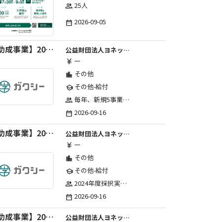
25人
group
2026-09-05
date_range
【助成事業】2027年度中学校部活動の地域展開推進に関する助成金
公益財団法人ヨネックススポーツ振興財団
ー
currency_yen
その他
location_city
その他-給付
school
毎年、新規5事業前後への助成金交付を予定とし、初年度5事業、2年目合計10事業前後、3年目合計15事業前後、4年目以降は15事業前後にて実施する。 2025年度採択実績：5事業、2026年度採択実績：5事業
group
2026-09-16
date_range
【助成事業】2027年度（通年）国際交流普及事業に関する助成金
公益財団法人ヨネックススポーツ振興財団
ー
currency_yen
その他
location_city
その他-給付
school
2024年度採択実績：21事業（前期11・後期10）、2025年度採択実績：30事業（前期15・後期15）、2026年度採択実績：40事業 ※2026年度より、前期・後期の区分を廃止し、年1回の申請受付となりました。
group
2026-09-16
date_range
【助成事業】2027年度（通年）ジュニアスポーツ振興に関する助成金
公益財団法人ヨネックススポーツ振興財団