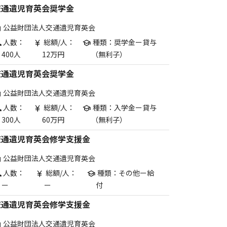
交通遺児育英会奨学金
公益財団法人交通遺児育英会
are
人数：
総額/人：
種類：奨学金ー貸与
p
currency_yen
school
400人
12万円
（無利子）
交通遺児育英会奨学金
公益財団法人交通遺児育英会
are
人数：
総額/人：
種類：入学金ー貸与
p
currency_yen
school
300人
60万円
（無利子）
交通遺児育英会修学支援金
公益財団法人交通遺児育英会
are
人数：
総額/人：
種類：その他ー給
p
currency_yen
school
ー
ー
付
交通遺児育英会修学支援金
公益財団法人交通遺児育英会
are