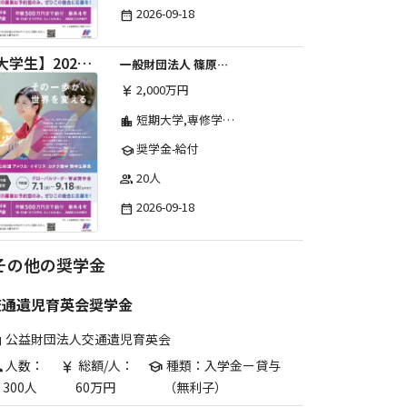
2026-09-18
date_range
【大学生】2026年度 しのはら財団 アメリカ・イギリス・カナダ英語留学奨学金
一般財団法人 篠原欣子記念財団 (海外留学奨学金グループ)
2,000万円
currency_yen
短期大学,専修学校,高等専門学校,その他,高等学校,大学院,大学
location_city
奨学金-給付
school
20人
group
2026-09-18
date_range
その他の奨学金
交通遺児育英会奨学金
公益財団法人交通遺児育英会
are
人数：
総額/人：
種類：入学金ー貸与
p
currency_yen
school
300人
60万円
（無利子）