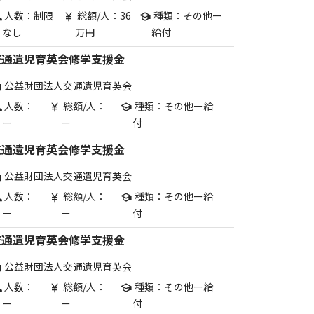
人数：制限
総額/人：36
種類：その他ー
p
currency_yen
school
なし
万円
給付
交通遺児育英会修学支援金
公益財団法人交通遺児育英会
are
人数：
総額/人：
種類：その他ー給
p
currency_yen
school
ー
ー
付
交通遺児育英会修学支援金
公益財団法人交通遺児育英会
are
人数：
総額/人：
種類：その他ー給
p
currency_yen
school
ー
ー
付
交通遺児育英会修学支援金
公益財団法人交通遺児育英会
are
人数：
総額/人：
種類：その他ー給
p
currency_yen
school
ー
ー
付