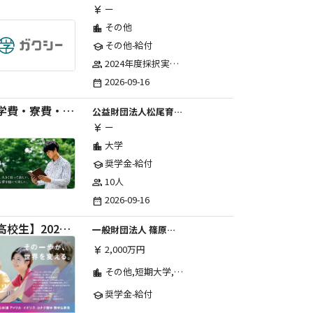
ー
currency_yen
その他
location_city
その他-給付
school
2024年度採択実績：107事業（前期45・後期62）、2025年度採択実績：103事業（前期48・後期55）、2026年度採択実績：97事業 ※2026年度より、前期・後期の区分を廃止し、年1回の申請受付となりました。
group
2026-09-16
date_range
【学費・寮費・交通費給付】2027年度第71期育英生募集
公益財団法人松尾育英会
ー
currency_yen
大学
location_city
奨学金-給付
school
10人
group
2026-09-16
date_range
【高校生】2026年度 しのはら財団 アメリカ・イギリス・カナダ英語留学奨学金
一般財団法人 篠原欣子記念財団 (海外留学奨学金グループ)
2,000万円
currency_yen
その他,短期大学,専修学校,高等専門学校,高等学校,大学院,大学
location_city
奨学金-給付
school