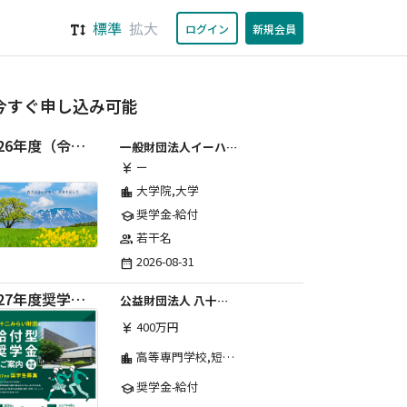
標準
拡大
ログイン
新規会員
今すぐ申し込み可能
2026年度（令和8年度）第２期 一般財団法人イーハトーブ育英会奨学生募集（給付型） 日本国内及び海外の大学・大学院に自宅外通学をする学生に生活費の一部(家賃半額相当)を給付【岩手県が本籍地の大学生または大学院生対象】
一般財団法人イーハトーブ育英会
ー
currency_yen
大学院,大学
location_city
奨学金-給付
school
若干名
group
2026-08-31
date_range
2027年度奨学生募集要項
公益財団法人 八十二みらい財団
400万円
currency_yen
高等専門学校,短期大学,専修学校,大学
location_city
奨学金-給付
school