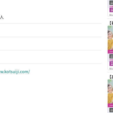
人
w.kotsuiji.com/