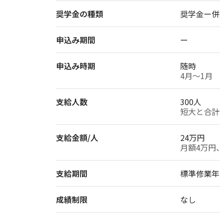
奨学金の種類
奨学金ー併
申込み期間
ー
申込み時期
随時
4月〜1月
支給人数
300人
短大と合計
支給金額/人
24万円
月額4万円
支給期間
標準修業年
成績制限
なし