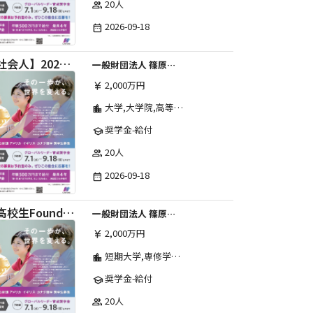
20人
group
2026-09-18
date_range
【社会人】2026年度 しのはら財団 アメリカ・イギリス・カナダ英語留学奨学金
一般財団法人 篠原欣子記念財団 (海外留学奨学金グループ)
2,000万円
currency_yen
大学,大学院,高等学校,その他,高等専門学校,専修学校,短期大学
location_city
奨学金-給付
school
20人
group
2026-09-18
date_range
【高校生Foundation Course 】2026年度 しのはら財団 アメリカ・イギリス・カナダ英語留学奨学金
一般財団法人 篠原欣子記念財団 (海外留学奨学金グループ)
2,000万円
currency_yen
短期大学,専修学校,高等専門学校,その他,高等学校,大学院,大学
location_city
奨学金-給付
school
20人
group