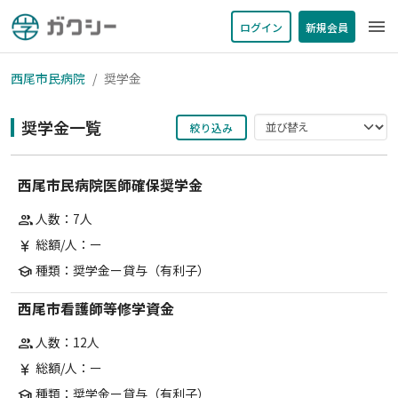
menu
ログイン
新規会員
西尾市民病院
奨学金
奨学金一覧
絞り込み
西尾市民病院医師確保奨学金
人数：7人
group
総額/人：ー
currency_yen
種類：奨学金ー貸与（有利子）
school
西尾市看護師等修学資金
人数：12人
group
総額/人：ー
currency_yen
種類：奨学金ー貸与（有利子）
school