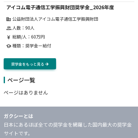
アイコム電子通信工学振興財団奨学金_2026年度
公益財団法人アイコム電子通信工学振興財団
corporate_fare
人数：90人
group
総額/人：60万円
currency_yen
種類：奨学金ー給付
school
奨学金をもっと見る
ページ一覧
ページはありません
ガクシーとは
日本にあるほぼ全ての奨学金を網羅した国内最大の奨学金
サイトです。