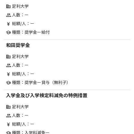
足利大学
corporate_fare
人数：ー
group
総額/人：ー
currency_yen
種類：奨学金ー給付
school
和田奨学金
足利大学
corporate_fare
人数：ー
group
総額/人：ー
currency_yen
種類：奨学金ー貸与（無利子）
school
入学金及び入学検定料減免の特例措置
足利大学
corporate_fare
人数：ー
group
総額/人：ー
currency_yen
種類：入学料減免ー
school