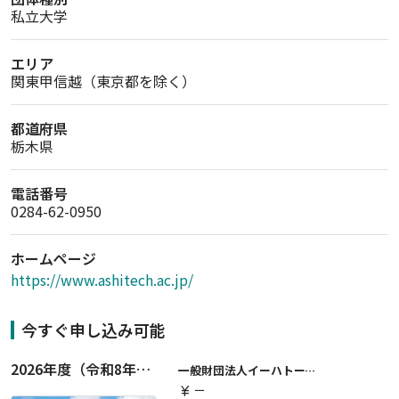
私立大学
エリア
関東甲信越（東京都を除く）
都道府県
栃木県
電話番号
0284-62-0950
ホームページ
https://www.ashitech.ac.jp/
今すぐ申し込み可能
2026年度（令和8年度）第２期 一般財団法人イーハトーブ育英会奨学生募集（給付型） 日本国内及び海外の大学・大学院に自宅外通学をする学生に生活費の一部(家賃半額相当)を給付【岩手県が本籍地の大学生または大学院生対象】
一般財団法人イーハトーブ育英会
ー
currency_yen