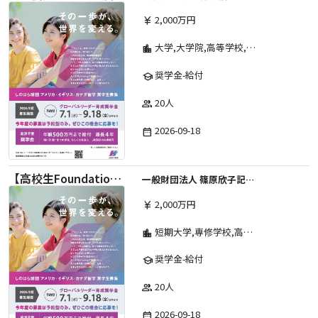
2,000万円
currency_yen
大学,大学院,高等学校,その他,高等専門学校,専修学校,短期大学
location_city
奨学金-給付
school
20人
group
2026-09-18
date_range
【高校生Foundation Course 】2026年度 しのはら財団 アメリカ・イギリス・カナダ英語留学奨学金
一般財団法人 篠原欣子記念財団 (海外留学奨学金グループ)
2,000万円
currency_yen
短期大学,専修学校,高等専門学校,その他,高等学校,大学院,大学
location_city
奨学金-給付
school
20人
group
2026-09-18
date_range