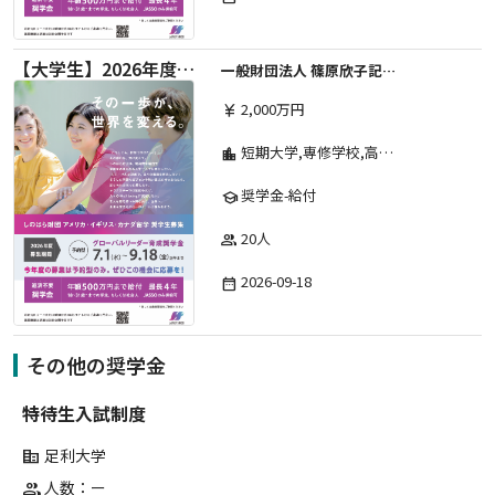
【大学生】2026年度 しのはら財団 アメリカ・イギリス・カナダ英語留学奨学金
一般財団法人 篠原欣子記念財団 (海外留学奨学金グループ)
2,000万円
currency_yen
短期大学,専修学校,高等専門学校,その他,高等学校,大学院,大学
location_city
奨学金-給付
school
20人
group
2026-09-18
date_range
その他の奨学金
特待生入試制度
足利大学
corporate_fare
人数：ー
group