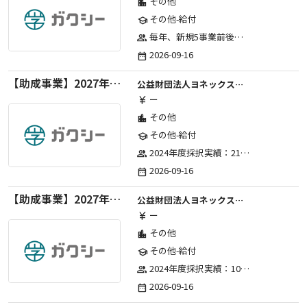
その他
location_city
その他-給付
school
毎年、新規5事業前後への助成金交付を予定とし、初年度5事業、2年目合計10事業前後、3年目合計15事業前後、4年目以降は15事業前後にて実施する。 2025年度採択実績：5事業、2026年度採択実績：5事業
group
2026-09-16
date_range
【助成事業】2027年度（通年）国際交流普及事業に関する助成金
公益財団法人ヨネックススポーツ振興財団
ー
currency_yen
その他
location_city
その他-給付
school
2024年度採択実績：21事業（前期11・後期10）、2025年度採択実績：30事業（前期15・後期15）、2026年度採択実績：40事業 ※2026年度より、前期・後期の区分を廃止し、年1回の申請受付となりました。
group
2026-09-16
date_range
【助成事業】2027年度（通年）ジュニアスポーツ振興に関する助成金
公益財団法人ヨネックススポーツ振興財団
ー
currency_yen
その他
location_city
その他-給付
school
2024年度採択実績：107事業（前期45・後期62）、2025年度採択実績：103事業（前期48・後期55）、2026年度採択実績：97事業 ※2026年度より、前期・後期の区分を廃止し、年1回の申請受付となりました。
group
2026-09-16
date_range