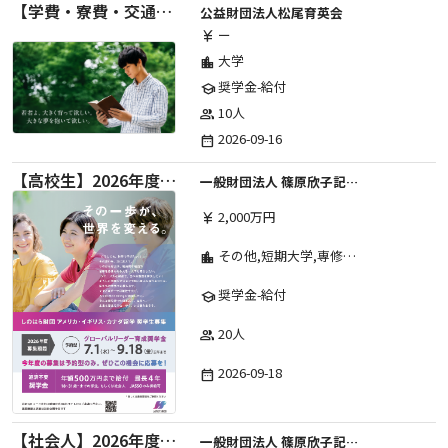
【学費・寮費・交通費給付】2027年度第71期育英生募集
公益財団法人松尾育英会
ー
currency_yen
大学
location_city
奨学金-給付
school
10人
group
2026-09-16
date_range
【高校生】2026年度 しのはら財団 アメリカ・イギリス・カナダ英語留学奨学金
一般財団法人 篠原欣子記念財団 (海外留学奨学金グループ)
2,000万円
currency_yen
その他,短期大学,専修学校,高等専門学校,高等学校,大学院,大学
location_city
奨学金-給付
school
20人
group
2026-09-18
date_range
【社会人】2026年度 しのはら財団 アメリカ・イギリス・カナダ英語留学奨学金
一般財団法人 篠原欣子記念財団 (海外留学奨学金グループ)