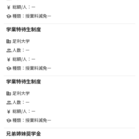
総額/人：ー
currency_yen
種類：授業料減免ー
school
学業特待生制度
足利大学
corporate_fare
人数：ー
group
総額/人：ー
currency_yen
種類：授業料減免ー
school
学業特待生制度
足利大学
corporate_fare
人数：ー
group
総額/人：ー
currency_yen
種類：授業料減免ー
school
兄弟姉妹奨学金