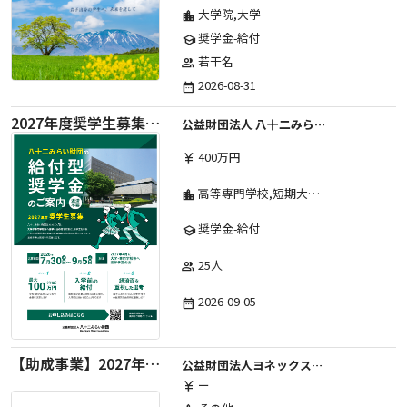
大学院,大学
location_city
奨学金-給付
school
若干名
group
2026-08-31
date_range
2027年度奨学生募集要項
公益財団法人 八十二みらい財団
400万円
currency_yen
高等専門学校,短期大学,専修学校,大学
location_city
奨学金-給付
school
25人
group
2026-09-05
date_range
【助成事業】2027年度中学校部活動の地域展開推進に関する助成金
公益財団法人ヨネックススポーツ振興財団
ー
currency_yen