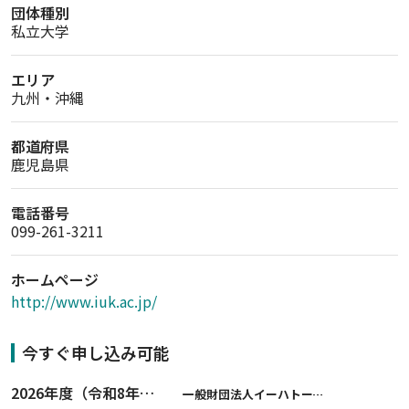
団体種別
私立大学
エリア
九州・沖縄
都道府県
鹿児島県
電話番号
099-261-3211
ホームページ
http://www.iuk.ac.jp/
今すぐ申し込み可能
2026年度（令和8年度）第２期 一般財団法人イーハトーブ育英会奨学生募集（給付型） 日本国内及び海外の大学・大学院に自宅外通学をする学生に生活費の一部(家賃半額相当)を給付【岩手県が本籍地の大学生または大学院生対象】
一般財団法人イーハトーブ育英会