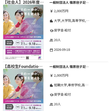
【社会人】2026年度 しのはら財団 アメリカ・イギリス・カナダ英語留学奨学金
一般財団法人 篠原欣子記念財団 (海外留学奨学金グループ)
2,000万円
currency_yen
大学,大学院,高等学校,その他,高等専門学校,専修学校,短期大学
location_city
奨学金-給付
school
20人
group
2026-09-18
date_range
【高校生Foundation Course 】2026年度 しのはら財団 アメリカ・イギリス・カナダ英語留学奨学金
一般財団法人 篠原欣子記念財団 (海外留学奨学金グループ)
2,000万円
currency_yen
短期大学,専修学校,高等専門学校,その他,高等学校,大学院,大学
location_city
奨学金-給付
school
20人
group