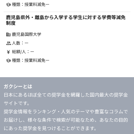
種類：授業料減免ー
school
鹿児島県外・離島から入学する学生に対する学費等減免
制度
鹿児島国際大学
corporate_fare
人数：ー
group
総額/人：ー
currency_yen
種類：授業料減免ー
school
ガクシーとは
日本にあるほぼ全ての奨学金を網羅した国内最大の奨学金
サイトです。
奨学金情報をランキング・人気のテーマや豊富なコラムで
お届けし、様々な条件で検索が可能なため、あなたの目的
にあった奨学金を見つけることができます。