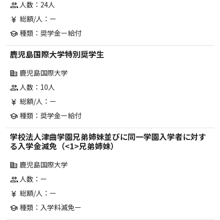
人数：24人
group
総額/人：ー
currency_yen
種類：奨学金ー給付
school
鹿児島国際大学特別奨学生
鹿児島国際大学
corporate_fare
人数：10人
group
総額/人：ー
currency_yen
種類：奨学金ー給付
school
学校法人津曲学園兄弟姉妹並びに同一学園入学者に対す
る入学金減免（<1>兄弟姉妹）
鹿児島国際大学
corporate_fare
人数：ー
group
総額/人：ー
currency_yen
種類：入学料減免ー
school