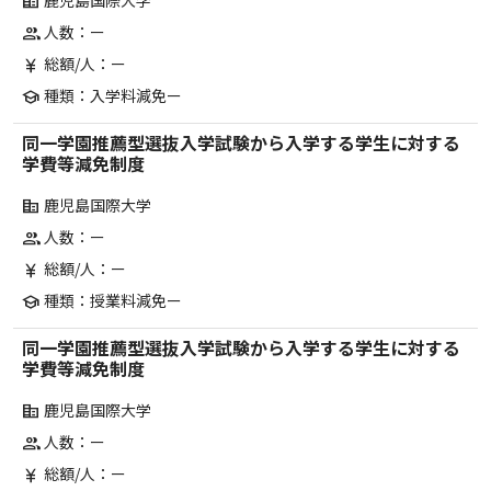
鹿児島国際大学
corporate_fare
人数：ー
group
総額/人：ー
currency_yen
種類：入学料減免ー
school
同一学園推薦型選抜入学試験から入学する学生に対する
学費等減免制度
鹿児島国際大学
corporate_fare
人数：ー
group
総額/人：ー
currency_yen
種類：授業料減免ー
school
同一学園推薦型選抜入学試験から入学する学生に対する
学費等減免制度
鹿児島国際大学
corporate_fare
人数：ー
group
総額/人：ー
currency_yen