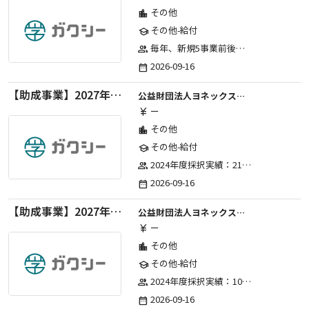
その他
location_city
その他-給付
school
毎年、新規5事業前後への助成金交付を予定とし、初年度5事業、2年目合計10事業前後、3年目合計15事業前後、4年目以降は15事業前後にて実施する。 2025年度採択実績：5事業、2026年度採択実績：5事業
group
2026-09-16
date_range
【助成事業】2027年度（通年）国際交流普及事業に関する助成金
公益財団法人ヨネックススポーツ振興財団
ー
currency_yen
その他
location_city
その他-給付
school
2024年度採択実績：21事業（前期11・後期10）、2025年度採択実績：30事業（前期15・後期15）、2026年度採択実績：40事業 ※2026年度より、前期・後期の区分を廃止し、年1回の申請受付となりました。
group
2026-09-16
date_range
【助成事業】2027年度（通年）ジュニアスポーツ振興に関する助成金
公益財団法人ヨネックススポーツ振興財団
ー
currency_yen
その他
location_city
その他-給付
school
2024年度採択実績：107事業（前期45・後期62）、2025年度採択実績：103事業（前期48・後期55）、2026年度採択実績：97事業 ※2026年度より、前期・後期の区分を廃止し、年1回の申請受付となりました。
group
2026-09-16
date_range