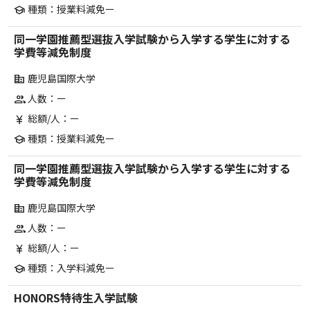
種類：授業料減免ー
school
同一学園推薦型選抜入学試験から入学する学生に対する
学費等減免制度
鹿児島国際大学
corporate_fare
人数：ー
group
総額/人：ー
currency_yen
種類：授業料減免ー
school
同一学園推薦型選抜入学試験から入学する学生に対する
学費等減免制度
鹿児島国際大学
corporate_fare
人数：ー
group
総額/人：ー
currency_yen
種類：入学料減免ー
school
HONORS特待生入学試験