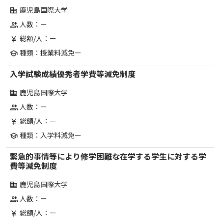
鹿児島国際大学
corporate_fare
人数：ー
group
総額/人：ー
currency_yen
種類：授業料減免ー
school
入学試験成績優秀者学費等減免制度
鹿児島国際大学
corporate_fare
人数：ー
group
総額/人：ー
currency_yen
種類：入学料減免ー
school
緊急的事情等により修学困難な在学する学生に対する学
費等減免制度
鹿児島国際大学
corporate_fare
人数：ー
group
総額/人：ー
currency_yen