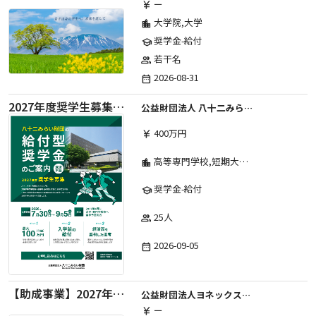
ー
currency_yen
大学院,大学
location_city
奨学金-給付
school
若干名
group
2026-08-31
date_range
2027年度奨学生募集要項
公益財団法人 八十二みらい財団
400万円
currency_yen
高等専門学校,短期大学,専修学校,大学
location_city
奨学金-給付
school
25人
group
2026-09-05
date_range
【助成事業】2027年度中学校部活動の地域展開推進に関する助成金
公益財団法人ヨネックススポーツ振興財団
ー
currency_yen