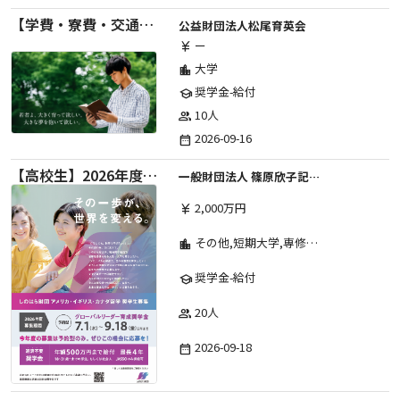
【学費・寮費・交通費給付】2027年度第71期育英生募集
公益財団法人松尾育英会
ー
currency_yen
大学
location_city
奨学金-給付
school
10人
group
2026-09-16
date_range
【高校生】2026年度 しのはら財団 アメリカ・イギリス・カナダ英語留学奨学金
一般財団法人 篠原欣子記念財団 (海外留学奨学金グループ)
2,000万円
currency_yen
その他,短期大学,専修学校,高等専門学校,高等学校,大学院,大学
location_city
奨学金-給付
school
20人
group
2026-09-18
date_range