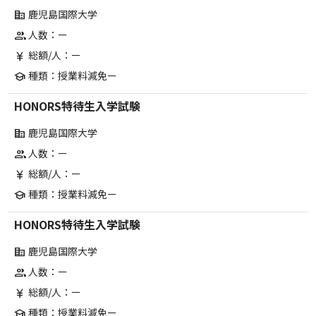
鹿児島国際大学
corporate_fare
人数：ー
group
総額/人：ー
currency_yen
種類：授業料減免ー
school
HONORS特待生入学試験
鹿児島国際大学
corporate_fare
人数：ー
group
総額/人：ー
currency_yen
種類：授業料減免ー
school
HONORS特待生入学試験
鹿児島国際大学
corporate_fare
人数：ー
group
総額/人：ー
currency_yen
種類：授業料減免ー
school