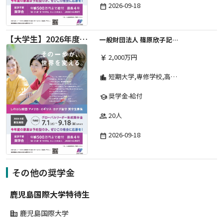
2026-09-18
date_range
【大学生】2026年度 しのはら財団 アメリカ・イギリス・カナダ英語留学奨学金
一般財団法人 篠原欣子記念財団 (海外留学奨学金グループ)
2,000万円
currency_yen
短期大学,専修学校,高等専門学校,その他,高等学校,大学院,大学
location_city
奨学金-給付
school
20人
group
2026-09-18
date_range
その他の奨学金
鹿児島国際大学特待生
鹿児島国際大学
corporate_fare