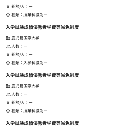
総額/人：ー
currency_yen
種類：授業料減免ー
school
入学試験成績優秀者学費等減免制度
鹿児島国際大学
corporate_fare
人数：ー
group
総額/人：ー
currency_yen
種類：入学料減免ー
school
入学試験成績優秀者学費等減免制度
鹿児島国際大学
corporate_fare
人数：ー
group
総額/人：ー
currency_yen
種類：授業料減免ー
school
入学試験成績優秀者学費等減免制度