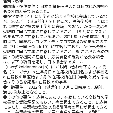
資格・条件
●国籍・在住要件： 日本国籍保有者または日本に永住権を
もつ外国人等であること。

●在学要件：4 月に新学期が始まる学校に在籍している場
合、2021 年（派遣前年）9 月時点で、高等学校もしくはこ
れに準ずる学校の第 1 学年に在籍しており、かつ一次選考
受験時に同じ学年に在籍していること。 9 月に新学期が
始まる学校に在籍している場合、2021 年（派遣前年）9 月
時点で、国際バカロレア・ディプロマ課程の始まる前の学
年（例：米国…Grade10）に在籍しており、かつ一次選考
受験時に同じ学年に在籍していること。※ これら以外の制
度下の教育機関に在籍し、応募資格の確認が必要な場合
は、以下の項目を記し、日本協会までメール
（uwc@keidanren.or.jp）にてお問い合わせ下さい。a.氏
名（フリガナ） b.生年月日 c.在籍校所在国名および学校名
d.在籍校の年度始まり月 ※在籍校所在国の学制と異なる場
合はその旨を記載e.在籍校での学年

●年齢要件： 2022 年（派遣年）8 月 1 日時点で、原則、
満 16 歳以上となること。

●その他の要件： 応募にあたり、在籍している高校等の学
校長から受験承諾をもらい、書面提出できること。 応募
にあたり、英語検定試験の成績証明書の写しが提出できる
こと。英語検定の種類、必要な点数の要件は、※別紙１