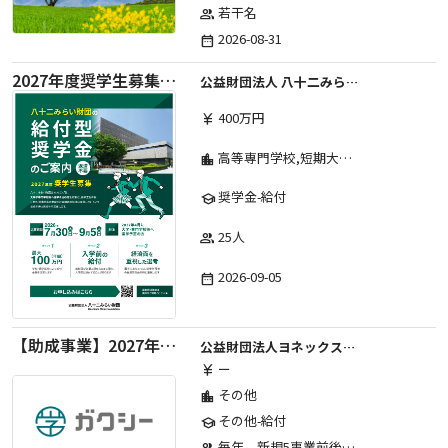
若干名
group
2026-08-31
date_range
2027年度奨学生募集要項
公益財団法人 八十二みらい財団
400万円
currency_yen
高等専門学校,短期大学,専修学校,大学
location_city
奨学金-給付
school
25人
group
2026-09-05
date_range
【助成事業】2027年度中学校部活動の地域展開推進に関する助成金
公益財団法人ヨネックススポーツ振興財団
ー
currency_yen
その他
location_city
その他-給付
school
毎年、新規5事業前後への助成金交付を予定とし、初年度5事業、2年目合計10事業前後、3年目合計15事業前後、4年目以降は15事業前後にて実施する。 2025年度採択実績：5事業、2026年度採択実績：5事業