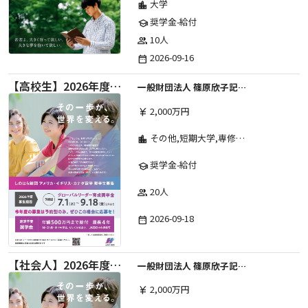
大学
location_city
奨学金-給付
school
10人
group
2026-09-16
date_range
【高校生】2026年度 しのはら財団 アメリカ・イギリス・カナダ英語留学奨学金
一般財団法人 篠原欣子記念財団 (海外留学奨学金グループ)
2,000万円
currency_yen
その他,短期大学,専修学校,高等専門学校,高等学校,大学院,大学
location_city
奨学金-給付
school
20人
group
2026-09-18
date_range
【社会人】2026年度 しのはら財団 アメリカ・イギリス・カナダ英語留学奨学金
一般財団法人 篠原欣子記念財団 (海外留学奨学金グループ)
2,000万円
currency_yen