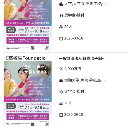
大学,大学院,高等学校,その他,高等専門学校,専修学校,短期大学
location_city
奨学金-給付
school
20人
group
2026-09-18
date_range
【高校生Foundation Course 】2026年度 しのはら財団 アメリカ・イギリス・カナダ英語留学奨学金
一般財団法人 篠原欣子記念財団 (海外留学奨学金グループ)
2,000万円
currency_yen
短期大学,専修学校,高等専門学校,その他,高等学校,大学院,大学
location_city
奨学金-給付
school
20人
group
2026-09-18
date_range