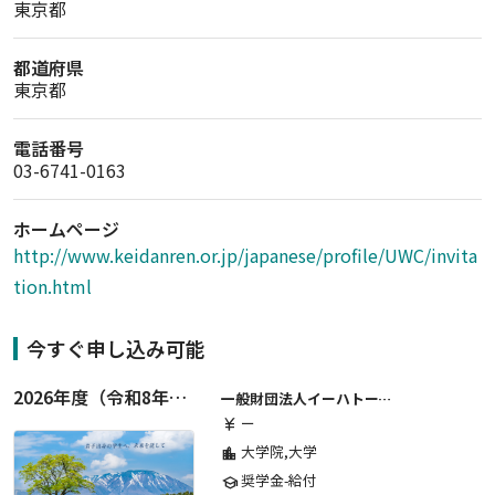
東京都
都道府県
東京都
電話番号
03-6741-0163
ホームページ
http://www.keidanren.or.jp/japanese/profile/UWC/invita
tion.html
今すぐ申し込み可能
2026年度（令和8年度）第２期 一般財団法人イーハトーブ育英会奨学生募集（給付型） 日本国内及び海外の大学・大学院に自宅外通学をする学生に生活費の一部(家賃半額相当)を給付【岩手県が本籍地の大学生または大学院生対象】
一般財団法人イーハトーブ育英会
ー
currency_yen
大学院,大学
location_city
奨学金-給付
school