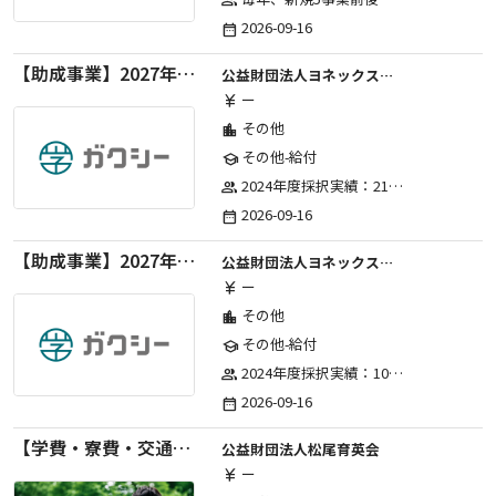
group
2026-09-16
date_range
【助成事業】2027年度（通年）国際交流普及事業に関する助成金
公益財団法人ヨネックススポーツ振興財団
ー
currency_yen
その他
location_city
その他-給付
school
2024年度採択実績：21事業（前期11・後期10）、2025年度採択実績：30事業（前期15・後期15）、2026年度採択実績：40事業 ※2026年度より、前期・後期の区分を廃止し、年1回の申請受付となりました。
group
2026-09-16
date_range
【助成事業】2027年度（通年）ジュニアスポーツ振興に関する助成金
公益財団法人ヨネックススポーツ振興財団
ー
currency_yen
その他
location_city
その他-給付
school
2024年度採択実績：107事業（前期45・後期62）、2025年度採択実績：103事業（前期48・後期55）、2026年度採択実績：97事業 ※2026年度より、前期・後期の区分を廃止し、年1回の申請受付となりました。
group
2026-09-16
date_range
【学費・寮費・交通費給付】2027年度第71期育英生募集
公益財団法人松尾育英会
ー
currency_yen