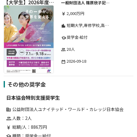
【大学生】2026年度 しのはら財団 アメリカ・イギリス・カナダ英語留学奨学金
一般財団法人 篠原欣子記念財団 (海外留学奨学金グループ)
2,000万円
currency_yen
短期大学,専修学校,高等専門学校,その他,高等学校,大学院,大学
location_city
奨学金-給付
school
20人
group
2026-09-18
date_range
その他の奨学金
日本協会特別支援奨学生
公益財団法人ユナイテッド・ワールド・カレッジ日本協会
corporate_fare
人数：2人
group
総額/人：886万円
currency_yen
種類：奨学金ー給付
school