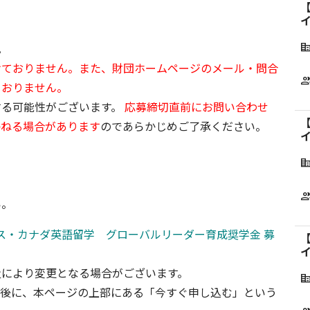
【
。
corporate_f
けておりません。また、財団ホームページのメール・問合
grou
ておりません。
する可能性がございます。
応募締切直前にお問い合わせ
【
かねる場合があります
のであらかじめご了承ください。
corporate_f
grou
い。
リス・カナダ英語留学 グローバルリーダー育成奨学金 募
【
量により変更となる場合がございます。
corporate_f
た後に、本ページの上部にある「今すぐ申し込む」という