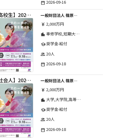
2026-09-16
date_range
【高校生】2026年度 しのはら財団 アメリカ・イギリス・カナダ英語留学奨学金
一般財団法人 篠原欣子記念財団 (海外留学奨学金グループ)
2,000万円
currency_yen
専修学校,短期大学,高等専門学校,その他,高等学校,大学院,大学
location_city
奨学金-給付
school
20人
group
2026-09-18
date_range
【社会人】2026年度 しのはら財団 アメリカ・イギリス・カナダ英語留学奨学金
一般財団法人 篠原欣子記念財団 (海外留学奨学金グループ)
2,000万円
currency_yen
大学,大学院,高等学校,専修学校,その他,高等専門学校,短期大学
location_city
奨学金-給付
school
20人
group
2026-09-18
date_range