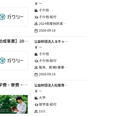
ー
currency_yen
その他
location_city
その他-給付
school
2024年度採択実績：21事業（前期11・後期10）、2025年度採択実績：30事業（前期15・後期15）、2026年度採択実績：40事業 ※2026年度より、前期・後期の区分を廃止し、年1回の申請受付となりました。
group
2026-09-16
date_range
【助成事業】2027年度中学校部活動の地域展開推進に関する助成金
公益財団法人ヨネックススポーツ振興財団
ー
currency_yen
その他
location_city
その他-給付
school
毎年、新規5事業前後への助成金交付を予定とし、初年度5事業、2年目合計10事業前後、3年目合計15事業前後、4年目以降は15事業前後にて実施する。 2025年度採択実績：5事業、2026年度採択実績：5事業
group
2026-09-16
date_range
【学費・寮費・交通費給付】2027年度第71期育英生募集
公益財団法人松尾育英会
ー
currency_yen
大学
location_city
奨学金-給付
school
10人
group