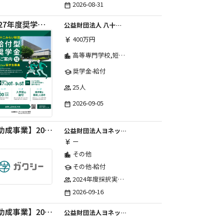
2026-08-31
date_range
2027年度奨学生募集要項
公益財団法人 八十二みらい財団
400万円
currency_yen
高等専門学校,短期大学,専修学校,大学
location_city
奨学金-給付
school
25人
group
2026-09-05
date_range
【助成事業】2027年度（通年）ジュニアスポーツ振興に関する助成金
公益財団法人ヨネックススポーツ振興財団
ー
currency_yen
その他
location_city
その他-給付
school
2024年度採択実績：107事業（前期45・後期62）、2025年度採択実績：103事業（前期48・後期55）、2026年度採択実績：97事業 ※2026年度より、前期・後期の区分を廃止し、年1回の申請受付となりました。
group
2026-09-16
date_range
【助成事業】2027年度（通年）国際交流普及事業に関する助成金
公益財団法人ヨネックススポーツ振興財団