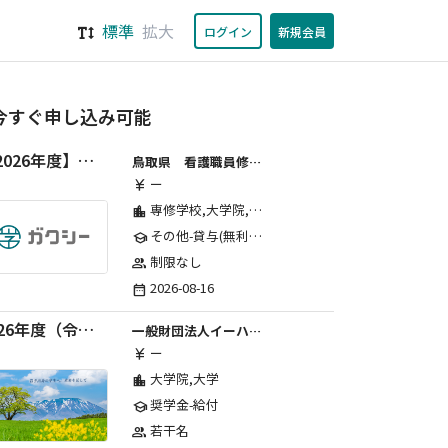
標準
拡大
ログイン
新規会員
今すぐ申し込み可能
【2026年度】鳥取県看護職員修学資金-新規申込み
鳥取県 看護職員修学資金
ー
currency_yen
専修学校,大学院,短期大学,高等学校,高等専門学校,その他,大学
location_city
その他-貸与(無利子)
school
制限なし
group
2026-08-16
date_range
2026年度（令和8年度）第２期 一般財団法人イーハトーブ育英会奨学生募集（給付型） 日本国内及び海外の大学・大学院に自宅外通学をする学生に生活費の一部(家賃半額相当)を給付【岩手県が本籍地の大学生または大学院生対象】
一般財団法人イーハトーブ育英会
ー
currency_yen
大学院,大学
location_city
奨学金-給付
school
若干名
group