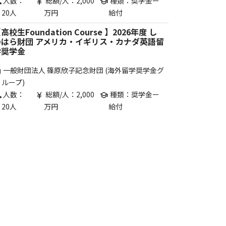
人数：
総額/人：2,000
種類：奨学金ー
p
currency_yen
school
20人
万円
給付
高校生Foundation Course 】2026年度 し
のはら財団 アメリカ・イギリス・カナダ英語留
学奨学金
一般財団法人 篠原欣子記念財団 (海外留学奨学金グ
are
ループ)
人数：
総額/人：2,000
種類：奨学金ー
p
currency_yen
school
20人
万円
給付