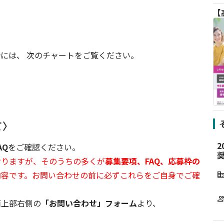
には、 次のチャートをご覧ください。
て〉
AQ
をご確認ください。
おりますが、そのうちの多くが
募集要項、FAQ、応募枠の
内容です。お問い合わせの前に必ずこれらをご自身でご確
corporate_f
grou
面上部右側の
「お問い合わせ」フォーム
より、