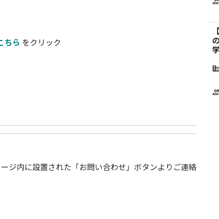
。
grou
【
こちら
をクリック
corporate_f
grou
ページ内に設置された「お問い合わせ」ボタンよりご連絡