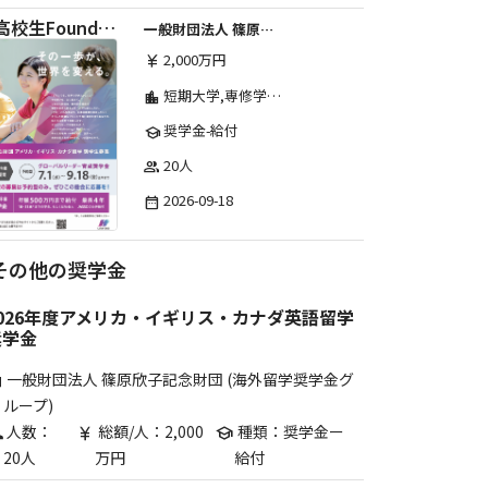
【高校生Foundation Course 】2026年度 しのはら財団 アメリカ・イギリス・カナダ英語留学奨学金
一般財団法人 篠原欣子記念財団 (海外留学奨学金グループ)
2,000万円
currency_yen
短期大学,専修学校,高等専門学校,その他,高等学校,大学院,大学
location_city
奨学金-給付
school
20人
group
2026-09-18
date_range
その他の奨学金
2026年度アメリカ・イギリス・カナダ英語留学
奨学金
一般財団法人 篠原欣子記念財団 (海外留学奨学金グ
are
ループ)
人数：
総額/人：2,000
種類：奨学金ー
p
currency_yen
school
20人
万円
給付