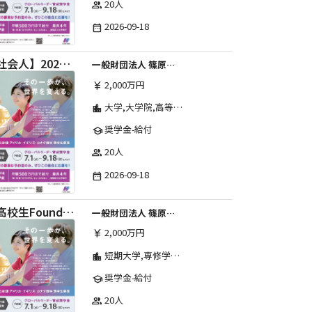
20人
group
2026-09-18
date_range
【社会人】2026年度 しのはら財団 アメリカ・イギリス・カナダ英語留学奨学金
一般財団法人 篠原欣子記念財団 (海外留学奨学金グループ)
2,000万円
currency_yen
大学,大学院,高等学校,その他,高等専門学校,専修学校,短期大学
location_city
奨学金-給付
school
20人
group
2026-09-18
date_range
【高校生Foundation Course 】2026年度 しのはら財団 アメリカ・イギリス・カナダ英語留学奨学金
一般財団法人 篠原欣子記念財団 (海外留学奨学金グループ)
2,000万円
currency_yen
短期大学,専修学校,高等専門学校,その他,高等学校,大学院,大学
location_city
奨学金-給付
school
20人
group