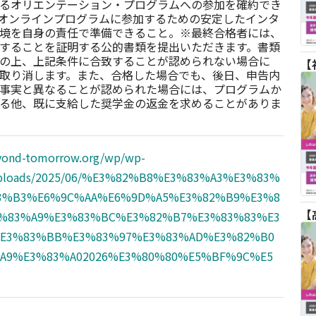
るオリエンテーション・プログラムへの参加を確約でき
 オンラインプログラムに参加するための安定したインタ
境を自身の責任で準備できること。※最終合格者には、
することを証明する公的書類を提出いただきます。書類
の上、上記条件に合致することが認められない場合に
取り消します。また、合格した場合でも、後日、申告内
事実と異なることが認められた場合には、プログラムか
る他、既に支給した奨学金の返金を求めることがありま
eyond-tomorrow.org/wp/wp-
uploads/2025/06/%E3%82%B8%E3%83%A3%E3%83%
3%B3%E6%9C%AA%E6%9D%A5%E3%82%B9%E3%8
%83%A9%E3%83%BC%E3%82%B7%E3%83%83%E3
E3%83%BB%E3%83%97%E3%83%AD%E3%82%B0
A9%E3%83%A02026%E3%80%80%E5%BF%9C%E5