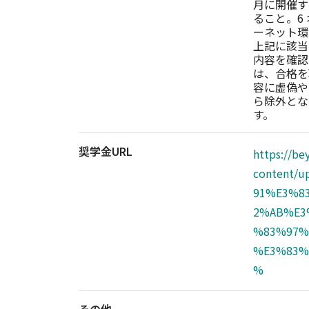
月に開催す
ること。6
ーネット環
上記に該当
内容を確認
は、合格を
容に虚偽や
ら除外とな
す。
奨学金URL
https://b
content/
91%E3%8
2%AB%E3
%83%97%
%E3%83%
%