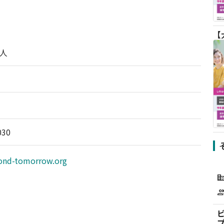
人
030
yond-tomorrow.org
corporate_f
grou