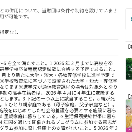
との併用について、当財団は条件や制約を設けていませ
指定なし 　 
～6 を全て満たすこと。1 2026 年 3 月までに高校を卒
高等学校卒業程度認定試験に合格する予定であること。
 年 4 月より新たに大学・短大・各種専修学校に進学予定で
※学校教育法に基づいて設置された大学・短大・専修学
なります※進学先が通信教育課程の場合は対象外となり
年制の高専在籍者は、2026 年 4 月に 4 年生に進級する
とします。3 下記の一つ以上に該当すること。a 親が死
。b ひとり親家庭である（母子家庭、父子家庭など）。
護施設をはじめとした社会的養護を必要とする施設に暮ら
d 里親家庭に暮らしている。e 生活保護受給世帯に暮ら
4 年間を通じて開催されるプログラムに参加する意志が
ラム参加に際し健康上の支障がないこと。5 2026 年 3 