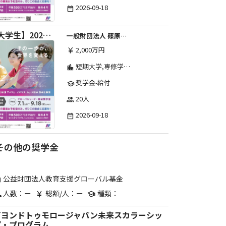
2026-09-18
date_range
【大学生】2026年度 しのはら財団 アメリカ・イギリス・カナダ英語留学奨学金
一般財団法人 篠原欣子記念財団 (海外留学奨学金グループ)
2,000万円
currency_yen
短期大学,専修学校,高等専門学校,その他,高等学校,大学院,大学
location_city
奨学金-給付
school
20人
group
2026-09-18
date_range
その他の奨学金
公益財団法人教育支援グローバル基金
are
人数：ー
総額/人：ー
種類：
p
currency_yen
school
ビヨンドトゥモロージャパン未来スカラーシッ
プ・プログラム