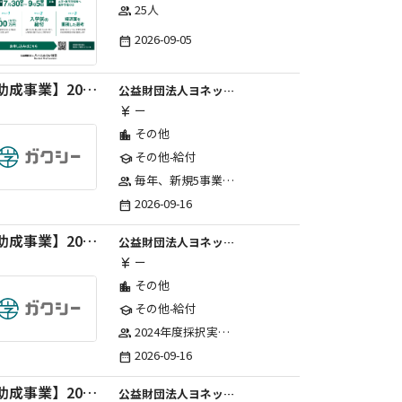
25人
group
2026-09-05
date_range
【助成事業】2027年度中学校部活動の地域展開推進に関する助成金
公益財団法人ヨネックススポーツ振興財団
ー
currency_yen
その他
location_city
その他-給付
school
毎年、新規5事業前後への助成金交付を予定とし、初年度5事業、2年目合計10事業前後、3年目合計15事業前後、4年目以降は15事業前後にて実施する。 2025年度採択実績：5事業、2026年度採択実績：5事業
group
2026-09-16
date_range
【助成事業】2027年度（通年）国際交流普及事業に関する助成金
公益財団法人ヨネックススポーツ振興財団
ー
currency_yen
その他
location_city
その他-給付
school
2024年度採択実績：21事業（前期11・後期10）、2025年度採択実績：30事業（前期15・後期15）、2026年度採択実績：40事業 ※2026年度より、前期・後期の区分を廃止し、年1回の申請受付となりました。
group
2026-09-16
date_range
【助成事業】2027年度（通年）ジュニアスポーツ振興に関する助成金
公益財団法人ヨネックススポーツ振興財団