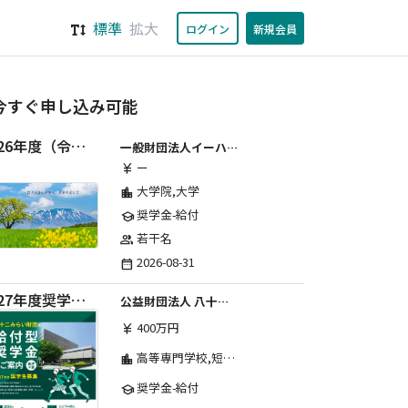
標準
拡大
ログイン
新規会員
今すぐ申し込み可能
2026年度（令和8年度）第２期 一般財団法人イーハトーブ育英会奨学生募集（給付型） 日本国内及び海外の大学・大学院に自宅外通学をする学生に生活費の一部(家賃半額相当)を給付【岩手県が本籍地の大学生または大学院生対象】
一般財団法人イーハトーブ育英会
ー
currency_yen
大学院,大学
location_city
奨学金-給付
school
若干名
group
2026-08-31
date_range
2027年度奨学生募集要項
公益財団法人 八十二みらい財団
400万円
currency_yen
高等専門学校,短期大学,専修学校,大学
location_city
奨学金-給付
school