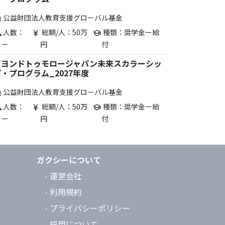
公益財団法人教育支援グローバル基金
are
人数：
総額/人：50万
種類：奨学金ー給
p
currency_yen
school
ー
円
付
ビヨンドトゥモロージャパン未来スカラーシッ
・プログラム_2027年度
公益財団法人教育支援グローバル基金
are
人数：
総額/人：50万
種類：奨学金ー給
p
currency_yen
school
ー
円
付
ガクシーについて
- 運営会社
- 利用規約
- プライバシーポリシー
- 採用について