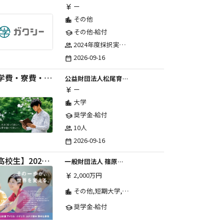
ー
currency_yen
その他
location_city
その他-給付
school
2024年度採択実績：107事業（前期45・後期62）、2025年度採択実績：103事業（前期48・後期55）、2026年度採択実績：97事業 ※2026年度より、前期・後期の区分を廃止し、年1回の申請受付となりました。
group
2026-09-16
date_range
【学費・寮費・交通費給付】2027年度第71期育英生募集
公益財団法人松尾育英会
ー
currency_yen
大学
location_city
奨学金-給付
school
10人
group
2026-09-16
date_range
【高校生】2026年度 しのはら財団 アメリカ・イギリス・カナダ英語留学奨学金
一般財団法人 篠原欣子記念財団 (海外留学奨学金グループ)
2,000万円
currency_yen
その他,短期大学,専修学校,高等専門学校,高等学校,大学院,大学
location_city
奨学金-給付
school