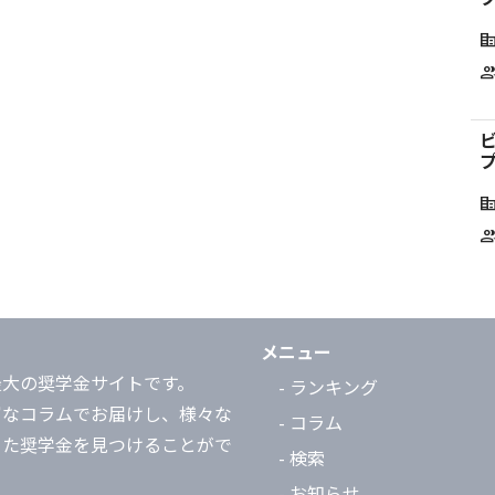
corporate_f
grou
プ
corporate_f
grou
メニュー
最大の奨学金サイトです。
- ランキング
富なコラムでお届けし、様々な
- コラム
った奨学金を見つけることがで
- 検索
- お知らせ