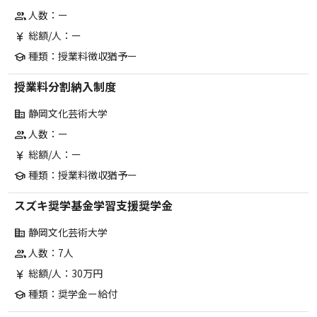
人数：ー
group
総額/人：ー
currency_yen
種類：授業料徴収猶予ー
school
授業料分割納入制度
静岡文化芸術大学
corporate_fare
人数：ー
group
総額/人：ー
currency_yen
種類：授業料徴収猶予ー
school
スズキ奨学基金学習支援奨学金
静岡文化芸術大学
corporate_fare
人数：7人
group
総額/人：30万円
currency_yen
種類：奨学金ー給付
school