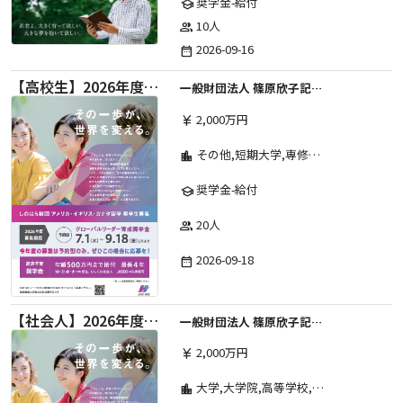
奨学金-給付
school
10人
group
2026-09-16
date_range
【高校生】2026年度 しのはら財団 アメリカ・イギリス・カナダ英語留学奨学金
一般財団法人 篠原欣子記念財団 (海外留学奨学金グループ)
2,000万円
currency_yen
その他,短期大学,専修学校,高等専門学校,高等学校,大学院,大学
location_city
奨学金-給付
school
20人
group
2026-09-18
date_range
【社会人】2026年度 しのはら財団 アメリカ・イギリス・カナダ英語留学奨学金
一般財団法人 篠原欣子記念財団 (海外留学奨学金グループ)
2,000万円
currency_yen
大学,大学院,高等学校,その他,高等専門学校,専修学校,短期大学
location_city