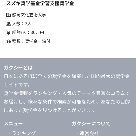
スズキ奨学基金学習支援奨学金
静岡文化芸術大学
corporate_fare
人数：2人
group
総額/人：30万円
currency_yen
種類：奨学金ー給付
school
ガクシーとは
日本にあるほぼ全ての奨学金を網羅した国内最大の奨学金
サイトです。
奨学金情報をランキング・人気のテーマや豊富なコラムで
お届けし、様々な条件で検索が可能なため、あなたの目的
にあった奨学金を見つけることができます。
メニュー
ガクシーについて
- ランキング
- 運営会社