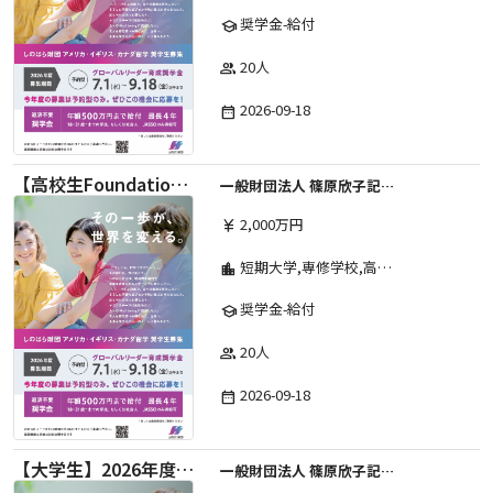
奨学金-給付
school
20人
group
2026-09-18
date_range
【高校生Foundation Course 】2026年度 しのはら財団 アメリカ・イギリス・カナダ英語留学奨学金
一般財団法人 篠原欣子記念財団 (海外留学奨学金グループ)
2,000万円
currency_yen
短期大学,専修学校,高等専門学校,その他,高等学校,大学院,大学
location_city
奨学金-給付
school
20人
group
2026-09-18
date_range
【大学生】2026年度 しのはら財団 アメリカ・イギリス・カナダ英語留学奨学金
一般財団法人 篠原欣子記念財団 (海外留学奨学金グループ)