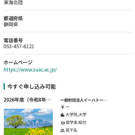
東海北陸
都道府県
静岡県
電話番号
053-457-6121
ホームページ
https://www.suac.ac.jp/
今すぐ申し込み可能
2026年度（令和8年度）第２期 一般財団法人イーハトーブ育英会奨学生募集（給付型） 日本国内及び海外の大学・大学院に自宅外通学をする学生に生活費の一部(家賃半額相当)を給付【岩手県が本籍地の大学生または大学院生対象】
一般財団法人イーハトーブ育英会
ー
currency_yen
大学院,大学
location_city
奨学金-給付
school
若干名
group