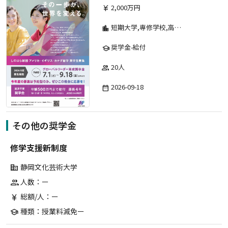
2,000万円
currency_yen
短期大学,専修学校,高等専門学校,その他,高等学校,大学院,大学
location_city
奨学金-給付
school
20人
group
2026-09-18
date_range
その他の奨学金
修学支援新制度
静岡文化芸術大学
corporate_fare
人数：ー
group
総額/人：ー
currency_yen
種類：授業料減免ー
school