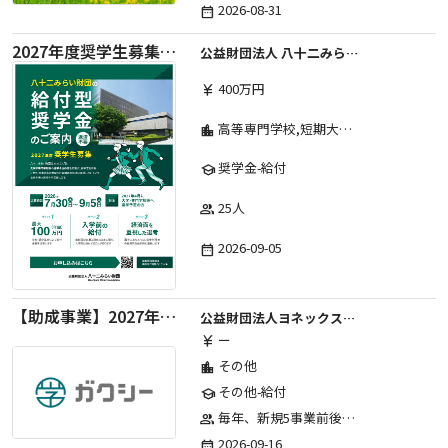
2026-08-31
date_range
2027年度奨学生募集要項
公益財団法人 八十二みらい財団
400万円
currency_yen
高等専門学校,短期大学,専修学校,大学
location_city
奨学金-給付
school
25人
group
2026-09-05
date_range
【助成事業】2027年度中学校部活動の地域展開推進に関する助成金
公益財団法人ヨネックススポーツ振興財団
ー
currency_yen
その他
location_city
その他-給付
school
毎年、新規5事業前後への助成金交付を予定とし、初年度5事業、2年目合計10事業前後、3年目合計15事業前後、4年目以降は15事業前後にて実施する。 2025年度採択実績：5事業、2026年度採択実績：5事業
group
2026-09-16
date_range