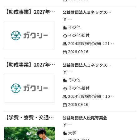
【助成事業】2027年度（通年）国際交流普及事業に関する助成金
公益財団法人ヨネックススポーツ振興財団
ー
currency_yen
その他
location_city
その他-給付
school
2024年度採択実績：21事業（前期11・後期10）、2025年度採択実績：30事業（前期15・後期15）、2026年度採択実績：40事業 ※2026年度より、前期・後期の区分を廃止し、年1回の申請受付となりました。
group
2026-09-16
date_range
【助成事業】2027年度（通年）ジュニアスポーツ振興に関する助成金
公益財団法人ヨネックススポーツ振興財団
ー
currency_yen
その他
location_city
その他-給付
school
2024年度採択実績：107事業（前期45・後期62）、2025年度採択実績：103事業（前期48・後期55）、2026年度採択実績：97事業 ※2026年度より、前期・後期の区分を廃止し、年1回の申請受付となりました。
group
2026-09-16
date_range
【学費・寮費・交通費給付】2027年度第71期育英生募集
公益財団法人松尾育英会
ー
currency_yen
大学
location_city