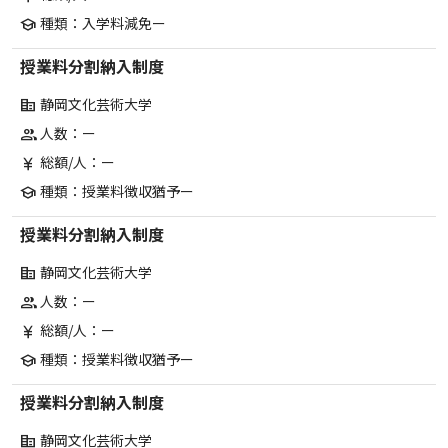
種類：入学料減免ー
school
授業料分割納入制度
静岡文化芸術大学
corporate_fare
人数：ー
group
総額/人：ー
currency_yen
種類：授業料徴収猶予ー
school
授業料分割納入制度
静岡文化芸術大学
corporate_fare
人数：ー
group
総額/人：ー
currency_yen
種類：授業料徴収猶予ー
school
授業料分割納入制度
静岡文化芸術大学
corporate_fare