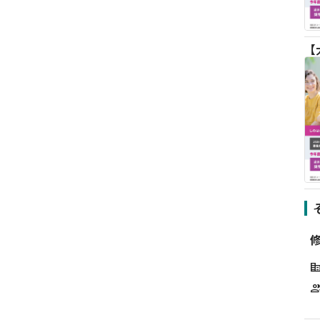
corporate_f
grou