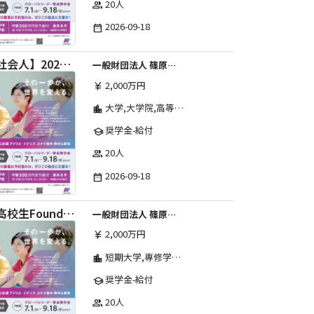
20人
group
2026-09-18
date_range
【社会人】2026年度 しのはら財団 アメリカ・イギリス・カナダ英語留学奨学金
一般財団法人 篠原欣子記念財団 (海外留学奨学金グループ)
2,000万円
currency_yen
大学,大学院,高等学校,その他,高等専門学校,専修学校,短期大学
location_city
奨学金-給付
school
20人
group
2026-09-18
date_range
【高校生Foundation Course 】2026年度 しのはら財団 アメリカ・イギリス・カナダ英語留学奨学金
一般財団法人 篠原欣子記念財団 (海外留学奨学金グループ)
2,000万円
currency_yen
短期大学,専修学校,高等専門学校,その他,高等学校,大学院,大学
location_city
奨学金-給付
school
20人
group