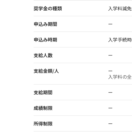
奨学金の種類
入学料減免
申込み期間
ー
申込み時期
入学手続時
支給人数
ー
支給金額/人
ー
入学料の全
支給期間
ー
成績制限
ー
所得制限
ー