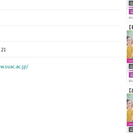
121
w.suac.ac.jp/