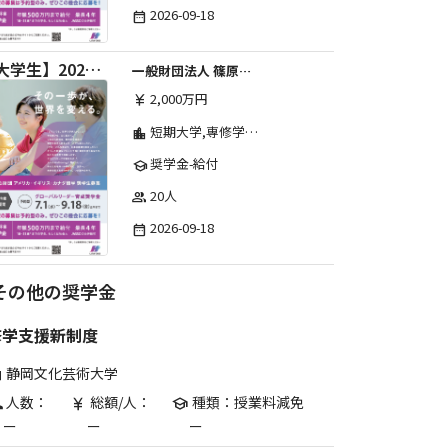
2026-09-18
date_range
【大学生】2026年度 しのはら財団 アメリカ・イギリス・カナダ英語留学奨学金
一般財団法人 篠原欣子記念財団 (海外留学奨学金グループ)
2,000万円
currency_yen
短期大学,専修学校,高等専門学校,その他,高等学校,大学院,大学
location_city
奨学金-給付
school
20人
group
2026-09-18
date_range
その他の奨学金
修学支援新制度
静岡文化芸術大学
are
人数：
総額/人：
種類：授業料減免
p
currency_yen
school
ー
ー
ー