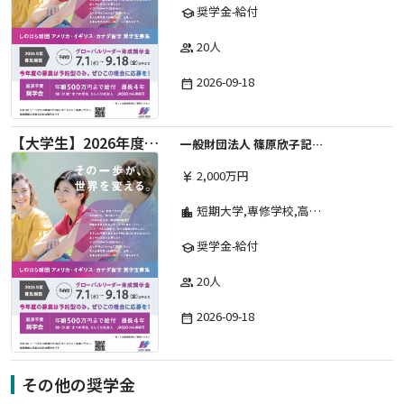
奨学金-給付
school
20人
group
2026-09-18
date_range
【大学生】2026年度 しのはら財団 アメリカ・イギリス・カナダ英語留学奨学金
一般財団法人 篠原欣子記念財団 (海外留学奨学金グループ)
2,000万円
currency_yen
短期大学,専修学校,高等専門学校,その他,高等学校,大学院,大学
location_city
奨学金-給付
school
20人
group
2026-09-18
date_range
その他の奨学金