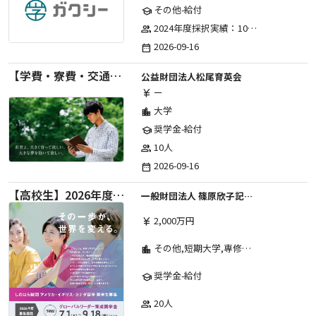
その他-給付
school
2024年度採択実績：107事業（前期45・後期62）、2025年度採択実績：103事業（前期48・後期55）、2026年度採択実績：97事業 ※2026年度より、前期・後期の区分を廃止し、年1回の申請受付となりました。
group
2026-09-16
date_range
【学費・寮費・交通費給付】2027年度第71期育英生募集
公益財団法人松尾育英会
ー
currency_yen
大学
location_city
奨学金-給付
school
10人
group
2026-09-16
date_range
【高校生】2026年度 しのはら財団 アメリカ・イギリス・カナダ英語留学奨学金
一般財団法人 篠原欣子記念財団 (海外留学奨学金グループ)
2,000万円
currency_yen
その他,短期大学,専修学校,高等専門学校,高等学校,大学院,大学
location_city
奨学金-給付
school
20人
group