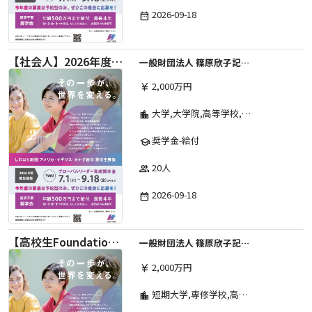
2026-09-18
date_range
【社会人】2026年度 しのはら財団 アメリカ・イギリス・カナダ英語留学奨学金
一般財団法人 篠原欣子記念財団 (海外留学奨学金グループ)
2,000万円
currency_yen
大学,大学院,高等学校,その他,高等専門学校,専修学校,短期大学
location_city
奨学金-給付
school
20人
group
2026-09-18
date_range
【高校生Foundation Course 】2026年度 しのはら財団 アメリカ・イギリス・カナダ英語留学奨学金
一般財団法人 篠原欣子記念財団 (海外留学奨学金グループ)
2,000万円
currency_yen
短期大学,専修学校,高等専門学校,その他,高等学校,大学院,大学
location_city