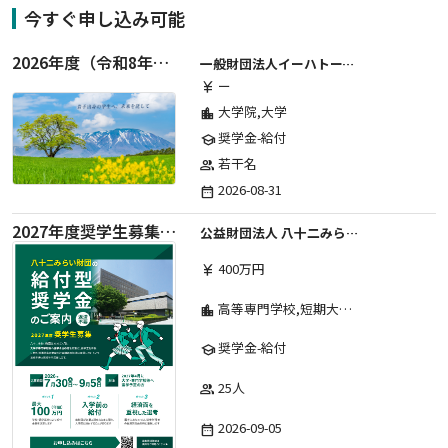
今すぐ申し込み可能
2026年度（令和8年度）第２期 一般財団法人イーハトーブ育英会奨学生募集（給付型） 日本国内及び海外の大学・大学院に自宅外通学をする学生に生活費の一部(家賃半額相当)を給付【岩手県が本籍地の大学生または大学院生対象】
一般財団法人イーハトーブ育英会
ー
currency_yen
大学院,大学
location_city
奨学金-給付
school
若干名
group
2026-08-31
date_range
2027年度奨学生募集要項
公益財団法人 八十二みらい財団
400万円
currency_yen
高等専門学校,短期大学,専修学校,大学
location_city
奨学金-給付
school
25人
group
2026-09-05
date_range