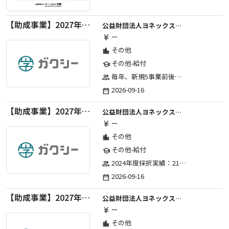
【助成事業】2027年度中学校部活動の地域展開推進に関する助成金
公益財団法人ヨネックススポーツ振興財団
ー
currency_yen
その他
location_city
その他-給付
school
毎年、新規5事業前後への助成金交付を予定とし、初年度5事業、2年目合計10事業前後、3年目合計15事業前後、4年目以降は15事業前後にて実施する。 2025年度採択実績：5事業、2026年度採択実績：5事業
group
2026-09-16
date_range
【助成事業】2027年度（通年）国際交流普及事業に関する助成金
公益財団法人ヨネックススポーツ振興財団
ー
currency_yen
その他
location_city
その他-給付
school
2024年度採択実績：21事業（前期11・後期10）、2025年度採択実績：30事業（前期15・後期15）、2026年度採択実績：40事業 ※2026年度より、前期・後期の区分を廃止し、年1回の申請受付となりました。
group
2026-09-16
date_range
【助成事業】2027年度（通年）ジュニアスポーツ振興に関する助成金
公益財団法人ヨネックススポーツ振興財団
ー
currency_yen
その他
location_city