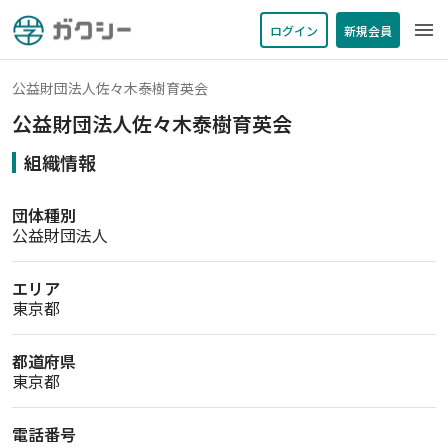
menu
ログイン
新規会員
公益財団法人佐々木泰樹育英会
公益財団法人佐々木泰樹育英会
組織情報
団体種別
公益財団法人
エリア
東京都　 
都道府県
東京都
電話番号