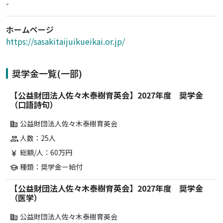
-
ホームページ
https://sasakitaijuikueikai.or.jp/
奨学金一覧(一部)
【公益財団法人佐々木泰樹育英会】2027年度 奨学金
（口語詩句）
公益財団法人佐々木泰樹育英会
corporate_fare
人数：25人
group
総額/人：60万円
currency_yen
種類：奨学金ー給付
school
【公益財団法人佐々木泰樹育英会】2027年度 奨学金
（医学）
公益財団法人佐々木泰樹育英会
corporate_fare