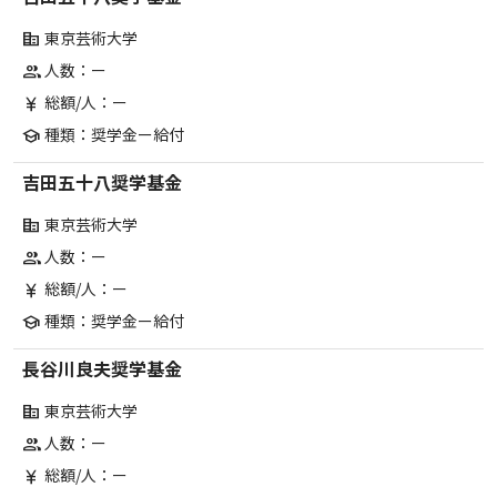
東京芸術大学
corporate_fare
人数：ー
group
総額/人：ー
currency_yen
種類：奨学金ー給付
school
吉田五十八奨学基金
東京芸術大学
corporate_fare
人数：ー
group
総額/人：ー
currency_yen
種類：奨学金ー給付
school
長谷川良夫奨学基金
東京芸術大学
corporate_fare
人数：ー
group
総額/人：ー
currency_yen