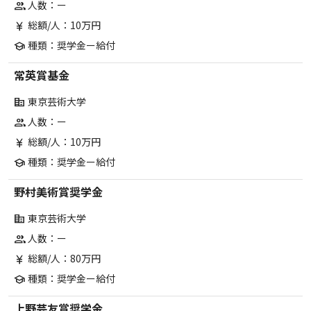
人数：ー
group
総額/人：10万円
currency_yen
種類：奨学金ー給付
school
常英賞基金
東京芸術大学
corporate_fare
人数：ー
group
総額/人：10万円
currency_yen
種類：奨学金ー給付
school
野村美術賞奨学金
東京芸術大学
corporate_fare
人数：ー
group
総額/人：80万円
currency_yen
種類：奨学金ー給付
school
上野芸友賞奨学金