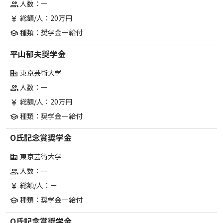
人数：ー
group
総額/人：20万円
currency_yen
種類：奨学金ー給付
school
平山郁夫奨学金
東京芸術大学
corporate_fare
人数：ー
group
総額/人：20万円
currency_yen
種類：奨学金ー給付
school
O氏記念賞奨学金
東京芸術大学
corporate_fare
人数：ー
group
総額/人：ー
currency_yen
種類：奨学金ー給付
school
O氏記念賞奨学金