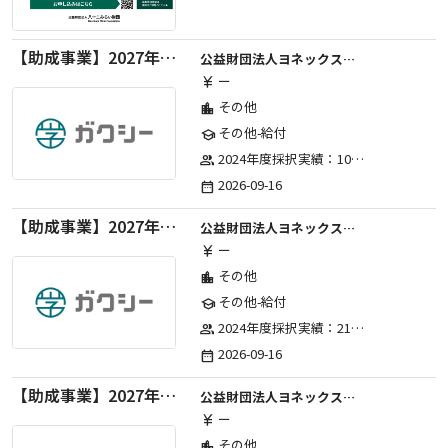
【助成事業】2027年度（通年）ジュニアスポーツ振興に関する助成金
公益財団法人ヨネックススポーツ振興財団
ー
currency_yen
その他
location_city
その他-給付
school
2024年度採択実績：107事業（前期45・後期62）、2025年度採択実績：103事業（前期48・後期55）、2026年度採択実績：97事業 ※2026年度より、前期・後期の区分を廃止し、年1回の申請受付となりました。
group
2026-09-16
date_range
【助成事業】2027年度（通年）国際交流普及事業に関する助成金
公益財団法人ヨネックススポーツ振興財団
ー
currency_yen
その他
location_city
その他-給付
school
2024年度採択実績：21事業（前期11・後期10）、2025年度採択実績：30事業（前期15・後期15）、2026年度採択実績：40事業 ※2026年度より、前期・後期の区分を廃止し、年1回の申請受付となりました。
group
2026-09-16
date_range
【助成事業】2027年度中学校部活動の地域展開推進に関する助成金
公益財団法人ヨネックススポーツ振興財団
ー
currency_yen
その他
location_city