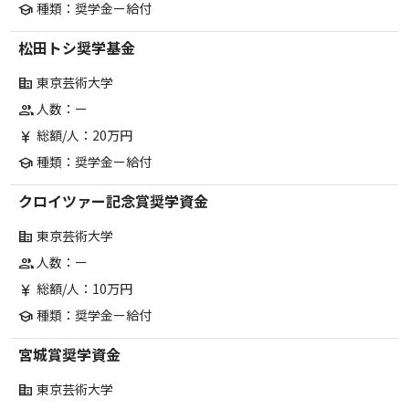
種類：奨学金ー給付
school
松田トシ奨学基金
東京芸術大学
corporate_fare
人数：ー
group
総額/人：20万円
currency_yen
種類：奨学金ー給付
school
クロイツァー記念賞奨学資金
東京芸術大学
corporate_fare
人数：ー
group
総額/人：10万円
currency_yen
種類：奨学金ー給付
school
宮城賞奨学資金
東京芸術大学
corporate_fare