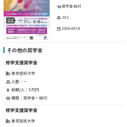
奨学金-給付
school
20人
group
2026-09-18
date_range
その他の奨学金
修学支援奨学金
東京芸術大学
corporate_fare
人数：ー
group
総額/人：5万円
currency_yen
種類：奨学金ー給付
school
修学支援奨学金
東京芸術大学
corporate_fare