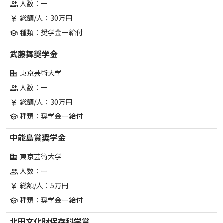
人数：ー
group
総額/人：30万円
currency_yen
種類：奨学金ー給付
school
武藤舞奨学金
東京芸術大学
corporate_fare
人数：ー
group
総額/人：30万円
currency_yen
種類：奨学金ー給付
school
中能島賞奨学金
東京芸術大学
corporate_fare
人数：ー
group
総額/人：5万円
currency_yen
種類：奨学金ー給付
school
北田文化財保存科学賞