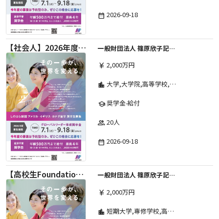
2026-09-18
date_range
【社会人】2026年度 しのはら財団 アメリカ・イギリス・カナダ英語留学奨学金
一般財団法人 篠原欣子記念財団 (海外留学奨学金グループ)
2,000万円
currency_yen
大学,大学院,高等学校,専修学校,その他,高等専門学校,短期大学
location_city
奨学金-給付
school
20人
group
2026-09-18
date_range
【高校生Foundation Course 】2026年度 しのはら財団 アメリカ・イギリス・カナダ英語留学奨学金
一般財団法人 篠原欣子記念財団 (海外留学奨学金グループ)
2,000万円
currency_yen
短期大学,専修学校,高等専門学校,その他,高等学校,大学院,大学
location_city