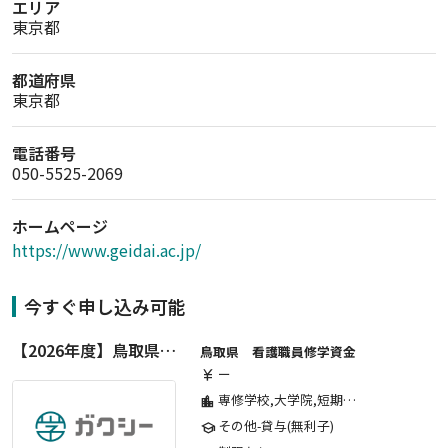
エリア
東京都
都道府県
東京都
電話番号
050-5525-2069
ホームページ
https://www.geidai.ac.jp/
今すぐ申し込み可能
【2026年度】鳥取県看護職員修学資金-新規申込み
鳥取県 看護職員修学資金
ー
currency_yen
専修学校,大学院,短期大学,高等学校,高等専門学校,その他,大学
location_city
その他-貸与(無利子)
school