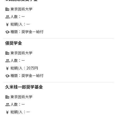
東京芸術大学
corporate_fare
人数：ー
group
総額/人：ー
currency_yen
種類：奨学金ー給付
school
俵奨学金
東京芸術大学
corporate_fare
人数：ー
group
総額/人：20万円
currency_yen
種類：奨学金ー給付
school
久米桂一郎奨学基金
東京芸術大学
corporate_fare
人数：ー
group
総額/人：ー
currency_yen