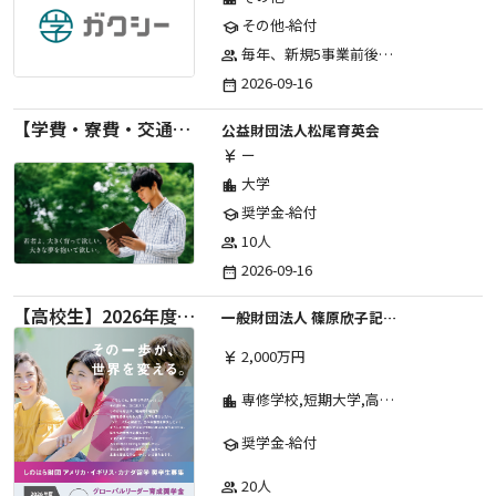
その他-給付
school
毎年、新規5事業前後への助成金交付を予定とし、初年度5事業、2年目合計10事業前後、3年目合計15事業前後、4年目以降は15事業前後にて実施する。 2025年度採択実績：5事業、2026年度採択実績：5事業
group
2026-09-16
date_range
【学費・寮費・交通費給付】2027年度第71期育英生募集
公益財団法人松尾育英会
ー
currency_yen
大学
location_city
奨学金-給付
school
10人
group
2026-09-16
date_range
【高校生】2026年度 しのはら財団 アメリカ・イギリス・カナダ英語留学奨学金
一般財団法人 篠原欣子記念財団 (海外留学奨学金グループ)
2,000万円
currency_yen
専修学校,短期大学,高等専門学校,その他,高等学校,大学院,大学
location_city
奨学金-給付
school
20人
group