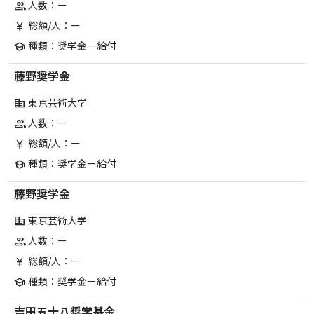
人数：ー
group
総額/人：ー
currency_yen
種類：奨学金ー給付
school
藤野奨学金
東京芸術大学
corporate_fare
人数：ー
group
総額/人：ー
currency_yen
種類：奨学金ー給付
school
藤野奨学金
東京芸術大学
corporate_fare
人数：ー
group
総額/人：ー
currency_yen
種類：奨学金ー給付
school
吉田五十八奨学基金