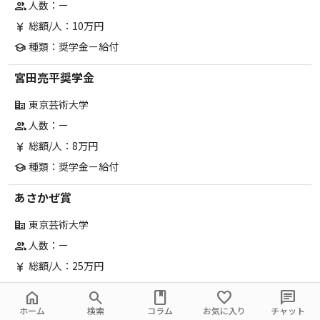
人数：ー
group
総額/人：10万円
currency_yen
種類：奨学金ー給付
school
宮田亮平奨学金
東京芸術大学
corporate_fare
人数：ー
group
総額/人：8万円
currency_yen
種類：奨学金ー給付
school
あさかぜ賞
東京芸術大学
corporate_fare
人数：ー
group
総額/人：25万円
currency_yen
種類：奨学金ー給付
school
home
search
book
favorite
chat
ホーム
検索
コラム
お気に入り
チャット
江崎スカラーシップ