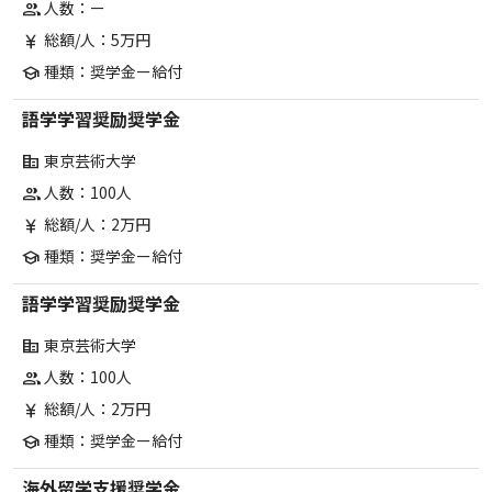
人数：ー
group
総額/人：5万円
currency_yen
種類：奨学金ー給付
school
語学学習奨励奨学金
東京芸術大学
corporate_fare
人数：100人
group
総額/人：2万円
currency_yen
種類：奨学金ー給付
school
語学学習奨励奨学金
東京芸術大学
corporate_fare
人数：100人
group
総額/人：2万円
currency_yen
種類：奨学金ー給付
school
海外留学支援奨学金