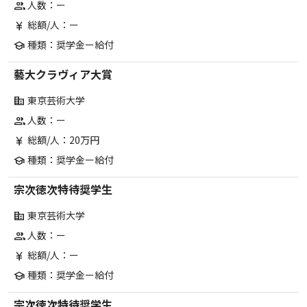
人数：ー
group
総額/人：ー
currency_yen
種類：奨学金ー給付
school
藝大クラヴィア大賞
東京芸術大学
corporate_fare
人数：ー
group
総額/人：20万円
currency_yen
種類：奨学金ー給付
school
宗次徳次特待奨学生
東京芸術大学
corporate_fare
人数：ー
group
総額/人：ー
currency_yen
種類：奨学金ー給付
school
宗次徳次特待奨学生