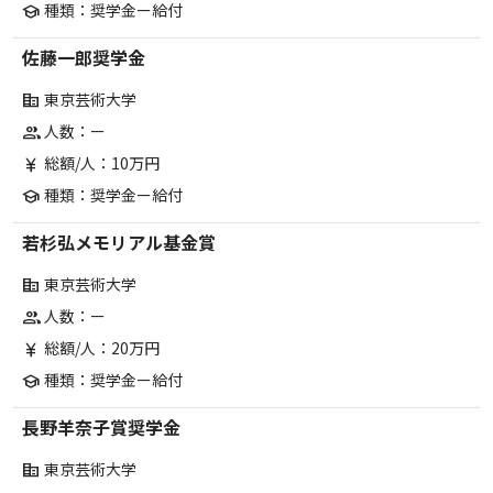
種類：奨学金ー給付
school
佐藤一郎奨学金
東京芸術大学
corporate_fare
人数：ー
group
総額/人：10万円
currency_yen
種類：奨学金ー給付
school
若杉弘メモリアル基金賞
東京芸術大学
corporate_fare
人数：ー
group
総額/人：20万円
currency_yen
種類：奨学金ー給付
school
長野羊奈子賞奨学金
東京芸術大学
corporate_fare