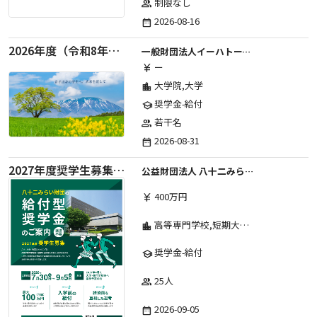
制限なし
group
2026-08-16
date_range
2026年度（令和8年度）第２期 一般財団法人イーハトーブ育英会奨学生募集（給付型） 日本国内及び海外の大学・大学院に自宅外通学をする学生に生活費の一部(家賃半額相当)を給付【岩手県が本籍地の大学生または大学院生対象】
一般財団法人イーハトーブ育英会
ー
currency_yen
大学院,大学
location_city
奨学金-給付
school
若干名
group
2026-08-31
date_range
2027年度奨学生募集要項
公益財団法人 八十二みらい財団
400万円
currency_yen
高等専門学校,短期大学,専修学校,大学
location_city
奨学金-給付
school
25人
group
2026-09-05
date_range