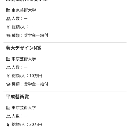
東京芸術大学
corporate_fare
人数：ー
group
総額/人：ー
currency_yen
種類：奨学金ー給付
school
藝大デザインN賞
東京芸術大学
corporate_fare
人数：ー
group
総額/人：10万円
currency_yen
種類：奨学金ー給付
school
平成藝術賞
東京芸術大学
corporate_fare
人数：ー
group
総額/人：30万円
currency_yen