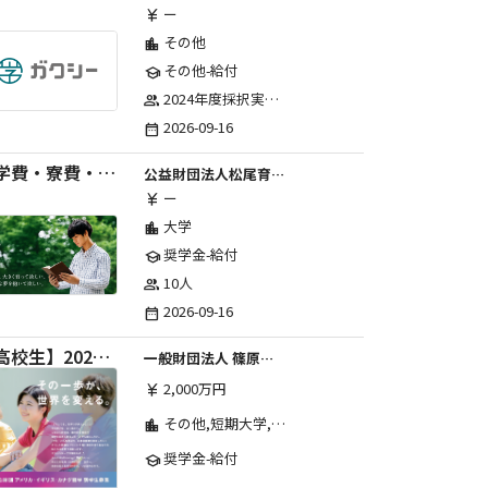
ー
currency_yen
その他
location_city
その他-給付
school
2024年度採択実績：107事業（前期45・後期62）、2025年度採択実績：103事業（前期48・後期55）、2026年度採択実績：97事業 ※2026年度より、前期・後期の区分を廃止し、年1回の申請受付となりました。
group
2026-09-16
date_range
【学費・寮費・交通費給付】2027年度第71期育英生募集
公益財団法人松尾育英会
ー
currency_yen
大学
location_city
奨学金-給付
school
10人
group
2026-09-16
date_range
【高校生】2026年度 しのはら財団 アメリカ・イギリス・カナダ英語留学奨学金
一般財団法人 篠原欣子記念財団 (海外留学奨学金グループ)
2,000万円
currency_yen
その他,短期大学,専修学校,高等専門学校,高等学校,大学院,大学
location_city
奨学金-給付
school