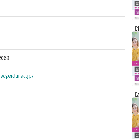
2069
w.geidai.ac.jp/