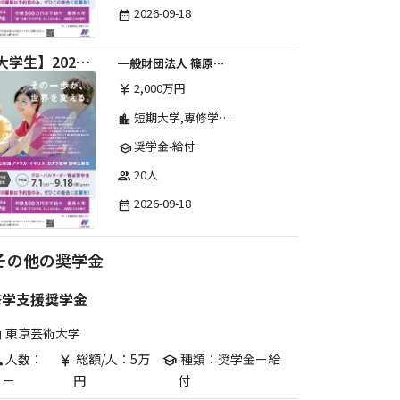
2026-09-18
date_range
【大学生】2026年度 しのはら財団 アメリカ・イギリス・カナダ英語留学奨学金
一般財団法人 篠原欣子記念財団 (海外留学奨学金グループ)
2,000万円
currency_yen
短期大学,専修学校,高等専門学校,その他,高等学校,大学院,大学
location_city
奨学金-給付
school
20人
group
2026-09-18
date_range
その他の奨学金
修学支援奨学金
東京芸術大学
are
人数：
総額/人：5万
種類：奨学金ー給
p
currency_yen
school
ー
円
付