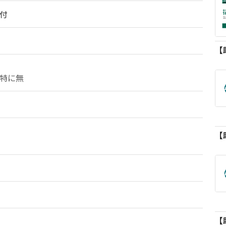
付
特に無