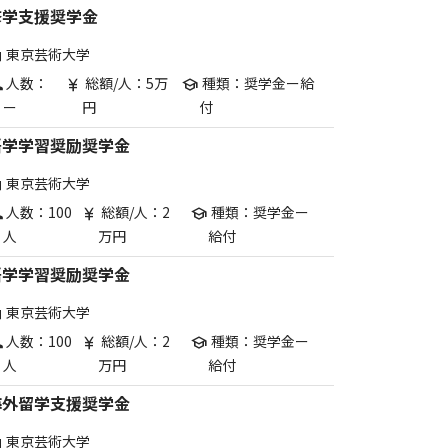
修学支援奨学金
東京芸術大学
are
人数：
総額/人：5万
種類：奨学金ー給
p
currency_yen
school
ー
円
付
語学学習奨励奨学金
東京芸術大学
are
人数：100
総額/人：2
種類：奨学金ー
p
currency_yen
school
人
万円
給付
語学学習奨励奨学金
東京芸術大学
are
人数：100
総額/人：2
種類：奨学金ー
p
currency_yen
school
人
万円
給付
海外留学支援奨学金
東京芸術大学
are