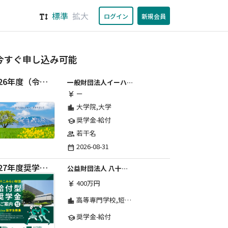
標準
拡大
ログイン
新規会員
今すぐ申し込み可能
2026年度（令和8年度）第２期 一般財団法人イーハトーブ育英会奨学生募集（給付型） 日本国内及び海外の大学・大学院に自宅外通学をする学生に生活費の一部(家賃半額相当)を給付【岩手県が本籍地の大学生または大学院生対象】
一般財団法人イーハトーブ育英会
ー
currency_yen
大学院,大学
location_city
奨学金-給付
school
若干名
group
2026-08-31
date_range
2027年度奨学生募集要項
公益財団法人 八十二みらい財団
400万円
currency_yen
高等専門学校,短期大学,専修学校,大学
location_city
奨学金-給付
school