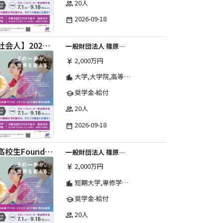
20人
group
2026-09-18
date_range
【社会人】2026年度 しのはら財団 アメリカ・イギリス・カナダ英語留学奨学金
一般財団法人 篠原欣子記念財団 (海外留学奨学金グループ)
2,000万円
currency_yen
大学,大学院,高等学校,その他,高等専門学校,専修学校,短期大学
location_city
奨学金-給付
school
20人
group
2026-09-18
date_range
【高校生Foundation Course 】2026年度 しのはら財団 アメリカ・イギリス・カナダ英語留学奨学金
一般財団法人 篠原欣子記念財団 (海外留学奨学金グループ)
2,000万円
currency_yen
短期大学,専修学校,高等専門学校,その他,高等学校,大学院,大学
location_city
奨学金-給付
school
20人
group