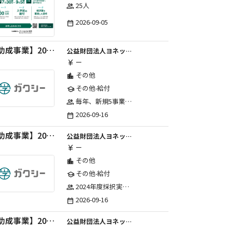
25人
group
2026-09-05
date_range
【助成事業】2027年度中学校部活動の地域展開推進に関する助成金
公益財団法人ヨネックススポーツ振興財団
ー
currency_yen
その他
location_city
その他-給付
school
毎年、新規5事業前後への助成金交付を予定とし、初年度5事業、2年目合計10事業前後、3年目合計15事業前後、4年目以降は15事業前後にて実施する。 2025年度採択実績：5事業、2026年度採択実績：5事業
group
2026-09-16
date_range
【助成事業】2027年度（通年）国際交流普及事業に関する助成金
公益財団法人ヨネックススポーツ振興財団
ー
currency_yen
その他
location_city
その他-給付
school
2024年度採択実績：21事業（前期11・後期10）、2025年度採択実績：30事業（前期15・後期15）、2026年度採択実績：40事業 ※2026年度より、前期・後期の区分を廃止し、年1回の申請受付となりました。
group
2026-09-16
date_range
【助成事業】2027年度（通年）ジュニアスポーツ振興に関する助成金
公益財団法人ヨネックススポーツ振興財団