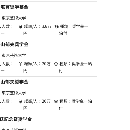
安宅賞奨学基金
東京芸術大学
are
人数：
総額/人：3.6万
種類：奨学金ー
p
currency_yen
school
ー
円
給付
平山郁夫奨学金
東京芸術大学
are
人数：
総額/人：20万
種類：奨学金ー給
p
currency_yen
school
ー
円
付
平山郁夫奨学金
東京芸術大学
are
人数：
総額/人：20万
種類：奨学金ー給
p
currency_yen
school
ー
円
付
O氏記念賞奨学金
東京芸術大学