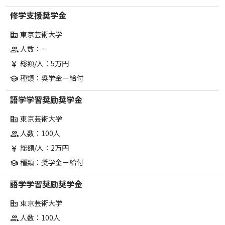
修学支援奨学金
東京芸術大学
corporate_fare
人数：ー
group
総額/人：5万円
currency_yen
種類：奨学金ー給付
school
語学学習奨励奨学金
東京芸術大学
corporate_fare
人数：100人
group
総額/人：2万円
currency_yen
種類：奨学金ー給付
school
語学学習奨励奨学金
東京芸術大学
corporate_fare
人数：100人
group