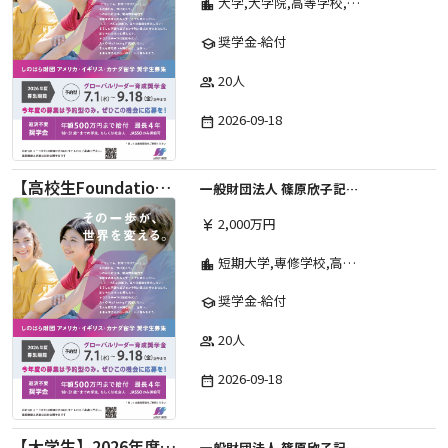
大学,大学院,高等学校,その他,高等専門学校,専修学校,短期大学
location_city
奨学金-給付
school
20人
group
2026-09-18
date_range
【高校生Foundation Course 】2026年度 しのはら財団 アメリカ・イギリス・カナダ英語留学奨学金
一般財団法人 篠原欣子記念財団 (海外留学奨学金グループ)
2,000万円
currency_yen
短期大学,専修学校,高等専門学校,その他,高等学校,大学院,大学
location_city
奨学金-給付
school
20人
group
2026-09-18
date_range
【大学生】2026年度 しのはら財団 アメリカ・イギリス・カナダ英語留学奨学金
一般財団法人 篠原欣子記念財団 (海外留学奨学金グループ)