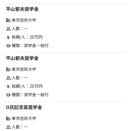
平山郁夫奨学金
東京芸術大学
corporate_fare
人数：ー
group
総額/人：20万円
currency_yen
種類：奨学金ー給付
school
平山郁夫奨学金
東京芸術大学
corporate_fare
人数：ー
group
総額/人：20万円
currency_yen
種類：奨学金ー給付
school
O氏記念賞奨学金
東京芸術大学
corporate_fare
人数：ー
group