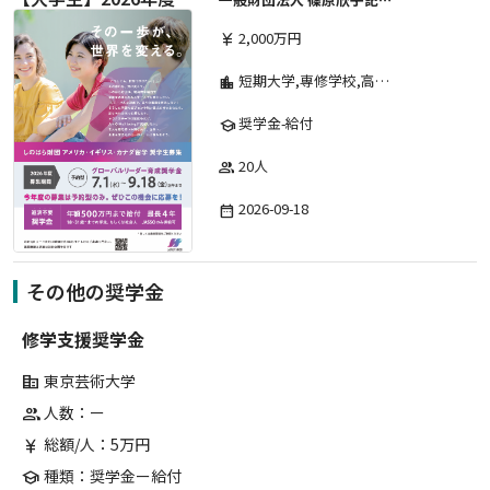
2,000万円
currency_yen
短期大学,専修学校,高等専門学校,その他,高等学校,大学院,大学
location_city
奨学金-給付
school
20人
group
2026-09-18
date_range
その他の奨学金
修学支援奨学金
東京芸術大学
corporate_fare
人数：ー
group
総額/人：5万円
currency_yen
種類：奨学金ー給付
school