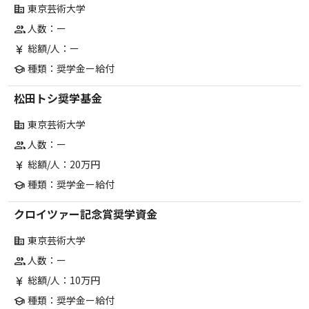
東京芸術大学
corporate_fare
人数：ー
group
総額/人：ー
currency_yen
種類：奨学金ー給付
school
松田トシ奨学基金
東京芸術大学
corporate_fare
人数：ー
group
総額/人：20万円
currency_yen
種類：奨学金ー給付
school
クロイツァー記念賞奨学資金
東京芸術大学
corporate_fare
人数：ー
group
総額/人：10万円
currency_yen
種類：奨学金ー給付
school