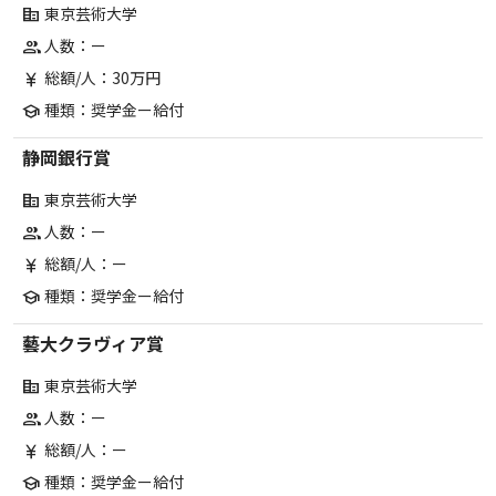
東京芸術大学
corporate_fare
人数：ー
group
総額/人：30万円
currency_yen
種類：奨学金ー給付
school
静岡銀行賞
東京芸術大学
corporate_fare
人数：ー
group
総額/人：ー
currency_yen
種類：奨学金ー給付
school
藝大クラヴィア賞
東京芸術大学
corporate_fare
人数：ー
group
総額/人：ー
currency_yen
種類：奨学金ー給付
school