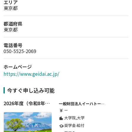
エリア
東京都
都道府県
東京都
電話番号
050-5525-2069
ホームページ
https://www.geidai.ac.jp/
今すぐ申し込み可能
2026年度（令和8年度）第２期 一般財団法人イーハトーブ育英会奨学生募集（給付型） 日本国内及び海外の大学・大学院に自宅外通学をする学生に生活費の一部(家賃半額相当)を給付【岩手県が本籍地の大学生または大学院生対象】
一般財団法人イーハトーブ育英会
ー
currency_yen
大学院,大学
location_city
奨学金-給付
school