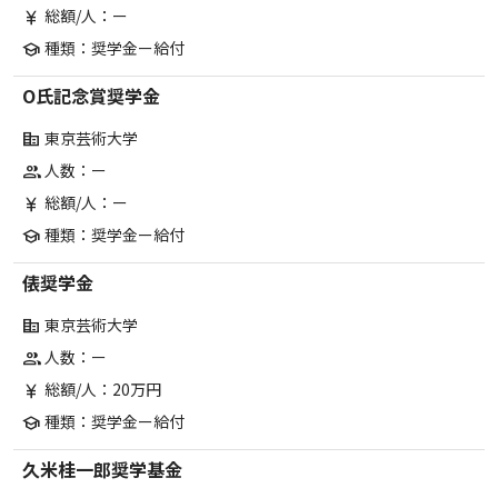
総額/人：ー
currency_yen
種類：奨学金ー給付
school
O氏記念賞奨学金
東京芸術大学
corporate_fare
人数：ー
group
総額/人：ー
currency_yen
種類：奨学金ー給付
school
俵奨学金
東京芸術大学
corporate_fare
人数：ー
group
総額/人：20万円
currency_yen
種類：奨学金ー給付
school
久米桂一郎奨学基金