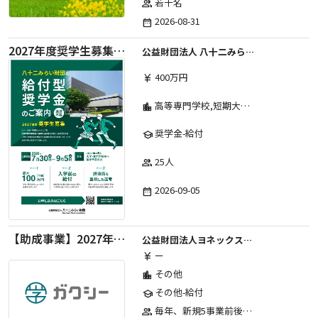
若干名
group
2026-08-31
date_range
2027年度奨学生募集要項
公益財団法人 八十二みらい財団
400万円
currency_yen
高等専門学校,短期大学,専修学校,大学
location_city
奨学金-給付
school
25人
group
2026-09-05
date_range
【助成事業】2027年度中学校部活動の地域展開推進に関する助成金
公益財団法人ヨネックススポーツ振興財団
ー
currency_yen
その他
location_city
その他-給付
school
毎年、新規5事業前後への助成金交付を予定とし、初年度5事業、2年目合計10事業前後、3年目合計15事業前後、4年目以降は15事業前後にて実施する。 2025年度採択実績：5事業、2026年度採択実績：5事業
group