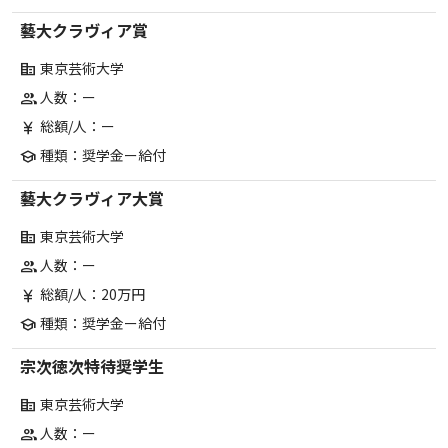
藝大クラヴィア賞
東京芸術大学
corporate_fare
人数：ー
group
総額/人：ー
currency_yen
種類：奨学金ー給付
school
藝大クラヴィア大賞
東京芸術大学
corporate_fare
人数：ー
group
総額/人：20万円
currency_yen
種類：奨学金ー給付
school
宗次徳次特待奨学生
東京芸術大学
corporate_fare
人数：ー
group