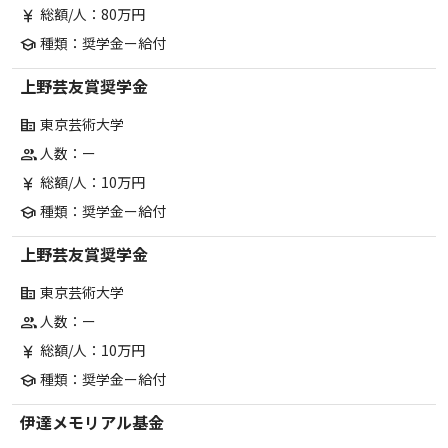
総額/人：80万円
currency_yen
種類：奨学金ー給付
school
上野芸友賞奨学金
東京芸術大学
corporate_fare
人数：ー
group
総額/人：10万円
currency_yen
種類：奨学金ー給付
school
上野芸友賞奨学金
東京芸術大学
corporate_fare
人数：ー
group
総額/人：10万円
currency_yen
種類：奨学金ー給付
school
伊達メモリアル基金