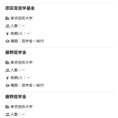
原田賞奨学基金
東京芸術大学
corporate_fare
人数：ー
group
総額/人：ー
currency_yen
種類：奨学金ー給付
school
藤野奨学金
東京芸術大学
corporate_fare
人数：ー
group
総額/人：ー
currency_yen
種類：奨学金ー給付
school
藤野奨学金
東京芸術大学
corporate_fare
人数：ー
group