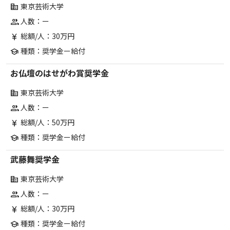
東京芸術大学
corporate_fare
人数：ー
group
総額/人：30万円
currency_yen
種類：奨学金ー給付
school
お仏壇のはせがわ賞奨学金
東京芸術大学
corporate_fare
人数：ー
group
総額/人：50万円
currency_yen
種類：奨学金ー給付
school
武藤舞奨学金
東京芸術大学
corporate_fare
人数：ー
group
総額/人：30万円
currency_yen
種類：奨学金ー給付
school