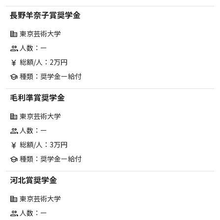
長野羊奈子賞奨学金
東京芸術大学
corporate_fare
人数：ー
group
総額/人：2万円
currency_yen
種類：奨学金ー給付
school
毛利準賞奨学金
東京芸術大学
corporate_fare
人数：ー
group
総額/人：3万円
currency_yen
種類：奨学金ー給付
school
河北賞奨学金
東京芸術大学
corporate_fare
人数：ー
group