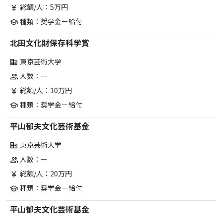
総額/人：5万円
currency_yen
種類：奨学金ー給付
school
北田文化財保存科学賞
東京芸術大学
corporate_fare
人数：ー
group
総額/人：10万円
currency_yen
種類：奨学金ー給付
school
平山郁夫文化芸術基金
東京芸術大学
corporate_fare
人数：ー
group
総額/人：20万円
currency_yen
種類：奨学金ー給付
school
平山郁夫文化芸術基金