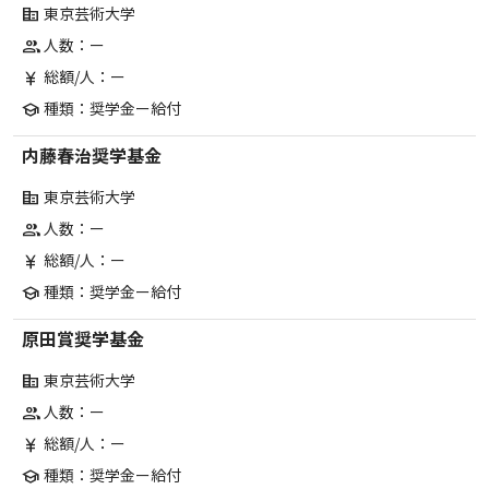
東京芸術大学
corporate_fare
人数：ー
group
総額/人：ー
currency_yen
種類：奨学金ー給付
school
内藤春治奨学基金
東京芸術大学
corporate_fare
人数：ー
group
総額/人：ー
currency_yen
種類：奨学金ー給付
school
原田賞奨学基金
東京芸術大学
corporate_fare
人数：ー
group
総額/人：ー
currency_yen
種類：奨学金ー給付
school