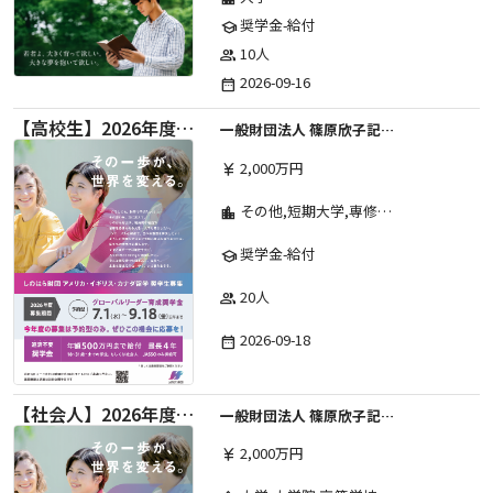
奨学金-給付
school
10人
group
2026-09-16
date_range
【高校生】2026年度 しのはら財団 アメリカ・イギリス・カナダ英語留学奨学金
一般財団法人 篠原欣子記念財団 (海外留学奨学金グループ)
2,000万円
currency_yen
その他,短期大学,専修学校,高等専門学校,高等学校,大学院,大学
location_city
奨学金-給付
school
20人
group
2026-09-18
date_range
【社会人】2026年度 しのはら財団 アメリカ・イギリス・カナダ英語留学奨学金
一般財団法人 篠原欣子記念財団 (海外留学奨学金グループ)
2,000万円
currency_yen