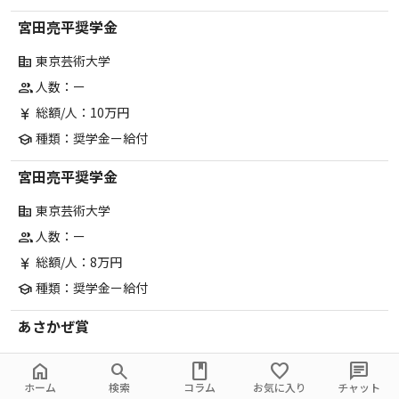
宮田亮平奨学金
東京芸術大学
corporate_fare
人数：ー
group
総額/人：10万円
currency_yen
種類：奨学金ー給付
school
宮田亮平奨学金
東京芸術大学
corporate_fare
人数：ー
group
総額/人：8万円
currency_yen
種類：奨学金ー給付
school
あさかぜ賞
東京芸術大学
corporate_fare
home
search
book
favorite
chat
人数：ー
group
ホーム
検索
コラム
お気に入り
チャット