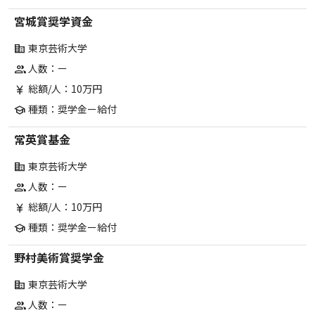
宮城賞奨学資金
東京芸術大学
corporate_fare
人数：ー
group
総額/人：10万円
currency_yen
種類：奨学金ー給付
school
常英賞基金
東京芸術大学
corporate_fare
人数：ー
group
総額/人：10万円
currency_yen
種類：奨学金ー給付
school
野村美術賞奨学金
東京芸術大学
corporate_fare
人数：ー
group