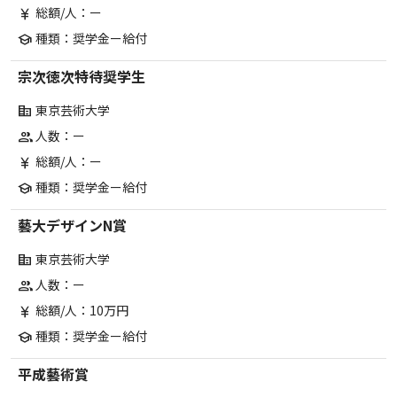
総額/人：ー
currency_yen
種類：奨学金ー給付
school
宗次徳次特待奨学生
東京芸術大学
corporate_fare
人数：ー
group
総額/人：ー
currency_yen
種類：奨学金ー給付
school
藝大デザインN賞
東京芸術大学
corporate_fare
人数：ー
group
総額/人：10万円
currency_yen
種類：奨学金ー給付
school
平成藝術賞