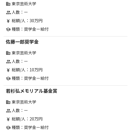
東京芸術大学
corporate_fare
人数：ー
group
総額/人：30万円
currency_yen
種類：奨学金ー給付
school
佐藤一郎奨学金
東京芸術大学
corporate_fare
人数：ー
group
総額/人：10万円
currency_yen
種類：奨学金ー給付
school
若杉弘メモリアル基金賞
東京芸術大学
corporate_fare
人数：ー
group
総額/人：20万円
currency_yen
種類：奨学金ー給付
school