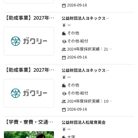
2026-09-16
date_range
【助成事業】2027年度（通年）国際交流普及事業に関する助成金
公益財団法人ヨネックススポーツ振興財団
ー
currency_yen
その他
location_city
その他-給付
school
2024年度採択実績：21事業（前期11・後期10）、2025年度採択実績：30事業（前期15・後期15）、2026年度採択実績：40事業 ※2026年度より、前期・後期の区分を廃止し、年1回の申請受付となりました。
group
2026-09-16
date_range
【助成事業】2027年度（通年）ジュニアスポーツ振興に関する助成金
公益財団法人ヨネックススポーツ振興財団
ー
currency_yen
その他
location_city
その他-給付
school
2024年度採択実績：107事業（前期45・後期62）、2025年度採択実績：103事業（前期48・後期55）、2026年度採択実績：97事業 ※2026年度より、前期・後期の区分を廃止し、年1回の申請受付となりました。
group
2026-09-16
date_range
【学費・寮費・交通費給付】2027年度第71期育英生募集
公益財団法人松尾育英会
ー
currency_yen
大学
location_city