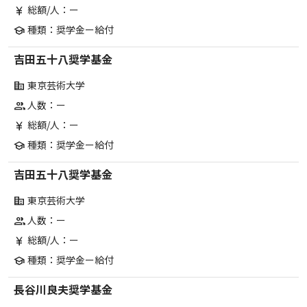
総額/人：ー
currency_yen
種類：奨学金ー給付
school
吉田五十八奨学基金
東京芸術大学
corporate_fare
人数：ー
group
総額/人：ー
currency_yen
種類：奨学金ー給付
school
吉田五十八奨学基金
東京芸術大学
corporate_fare
人数：ー
group
総額/人：ー
currency_yen
種類：奨学金ー給付
school
長谷川良夫奨学基金