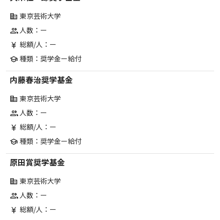
東京芸術大学
corporate_fare
人数：ー
group
総額/人：ー
currency_yen
種類：奨学金ー給付
school
内藤春治奨学基金
東京芸術大学
corporate_fare
人数：ー
group
総額/人：ー
currency_yen
種類：奨学金ー給付
school
原田賞奨学基金
東京芸術大学
corporate_fare
人数：ー
group
総額/人：ー
currency_yen