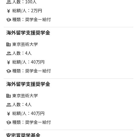
人数：100人
group
総額/人：2万円
currency_yen
種類：奨学金ー給付
school
海外留学支援奨学金
東京芸術大学
corporate_fare
人数：4人
group
総額/人：40万円
currency_yen
種類：奨学金ー給付
school
海外留学支援奨学金
東京芸術大学
corporate_fare
人数：4人
group
総額/人：40万円
currency_yen
種類：奨学金ー給付
school
安宅賞奨学基金