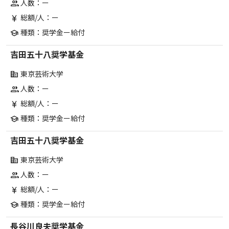
人数：ー
group
総額/人：ー
currency_yen
種類：奨学金ー給付
school
吉田五十八奨学基金
東京芸術大学
corporate_fare
人数：ー
group
総額/人：ー
currency_yen
種類：奨学金ー給付
school
吉田五十八奨学基金
東京芸術大学
corporate_fare
人数：ー
group
総額/人：ー
currency_yen
種類：奨学金ー給付
school
長谷川良夫奨学基金