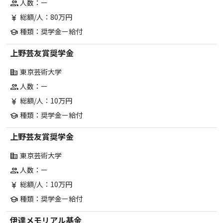
人数：ー
group
総額/人：80万円
currency_yen
種類：奨学金ー給付
school
上野芸友賞奨学金
東京芸術大学
corporate_fare
人数：ー
group
総額/人：10万円
currency_yen
種類：奨学金ー給付
school
上野芸友賞奨学金
東京芸術大学
corporate_fare
人数：ー
group
総額/人：10万円
currency_yen
種類：奨学金ー給付
school
伊達メモリアル基金