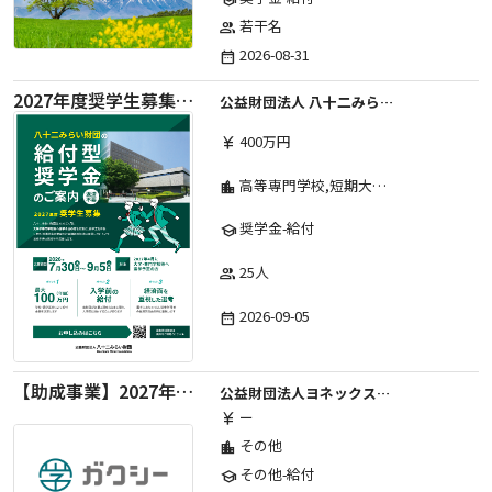
若干名
group
2026-08-31
date_range
2027年度奨学生募集要項
公益財団法人 八十二みらい財団
400万円
currency_yen
高等専門学校,短期大学,専修学校,大学
location_city
奨学金-給付
school
25人
group
2026-09-05
date_range
【助成事業】2027年度中学校部活動の地域展開推進に関する助成金
公益財団法人ヨネックススポーツ振興財団
ー
currency_yen
その他
location_city
その他-給付
school