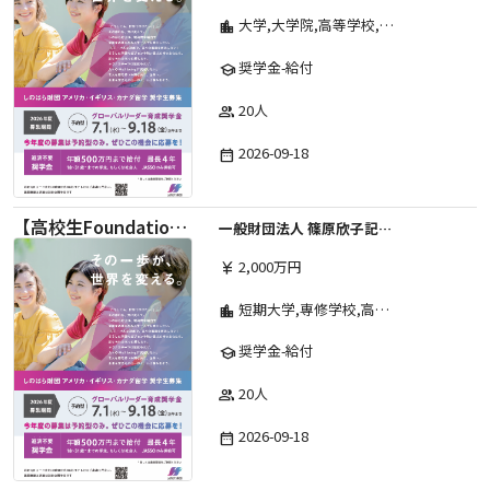
大学,大学院,高等学校,その他,高等専門学校,専修学校,短期大学
location_city
奨学金-給付
school
20人
group
2026-09-18
date_range
【高校生Foundation Course 】2026年度 しのはら財団 アメリカ・イギリス・カナダ英語留学奨学金
一般財団法人 篠原欣子記念財団 (海外留学奨学金グループ)
2,000万円
currency_yen
短期大学,専修学校,高等専門学校,その他,高等学校,大学院,大学
location_city
奨学金-給付
school
20人
group
2026-09-18
date_range