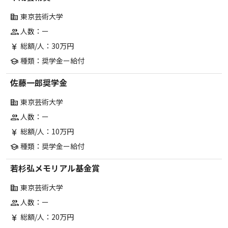
東京芸術大学
corporate_fare
人数：ー
group
総額/人：30万円
currency_yen
種類：奨学金ー給付
school
佐藤一郎奨学金
東京芸術大学
corporate_fare
人数：ー
group
総額/人：10万円
currency_yen
種類：奨学金ー給付
school
若杉弘メモリアル基金賞
東京芸術大学
corporate_fare
人数：ー
group
総額/人：20万円
currency_yen