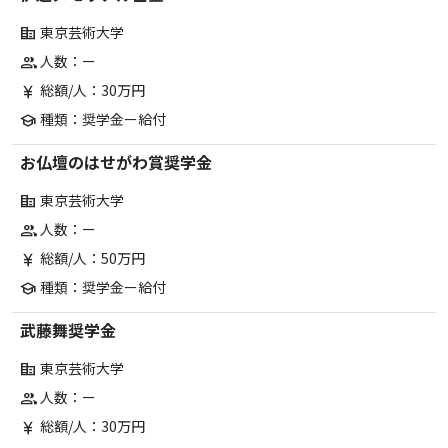
東京芸術大学
corporate_fare
人数：ー
group
総額/人：30万円
currency_yen
種類：奨学金ー給付
school
お仏壇のはせがわ賞奨学金
東京芸術大学
corporate_fare
人数：ー
group
総額/人：50万円
currency_yen
種類：奨学金ー給付
school
武藤舞奨学金
東京芸術大学
corporate_fare
人数：ー
group
総額/人：30万円
currency_yen