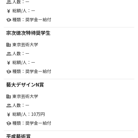
人数：ー
group
総額/人：ー
currency_yen
種類：奨学金ー給付
school
宗次徳次特待奨学生
東京芸術大学
corporate_fare
人数：ー
group
総額/人：ー
currency_yen
種類：奨学金ー給付
school
藝大デザインN賞
東京芸術大学
corporate_fare
人数：ー
group
総額/人：10万円
currency_yen
種類：奨学金ー給付
school
平成藝術賞