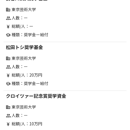
東京芸術大学
corporate_fare
人数：ー
group
総額/人：ー
currency_yen
種類：奨学金ー給付
school
松田トシ奨学基金
東京芸術大学
corporate_fare
人数：ー
group
総額/人：20万円
currency_yen
種類：奨学金ー給付
school
クロイツァー記念賞奨学資金
東京芸術大学
corporate_fare
人数：ー
group
総額/人：10万円
currency_yen