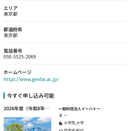
エリア
東京都
都道府県
東京都
電話番号
050-5525-2069
ホームページ
https://www.geidai.ac.jp/
今すぐ申し込み可能
2026年度（令和8年度）第２期 一般財団法人イーハトーブ育英会奨学生募集（給付型） 日本国内及び海外の大学・大学院に自宅外通学をする学生に生活費の一部(家賃半額相当)を給付【岩手県が本籍地の大学生または大学院生対象】
一般財団法人イーハトーブ育英会
ー
currency_yen
大学院,大学
location_city
奨学金-給付
school