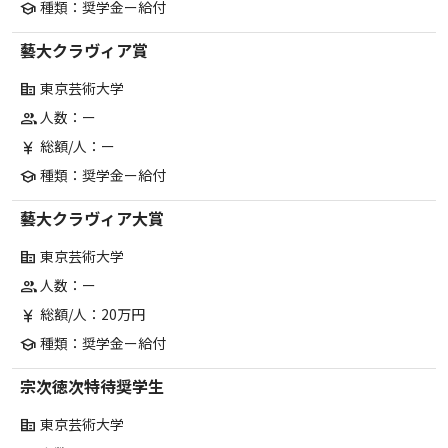
種類：奨学金ー給付
school
藝大クラヴィア賞
東京芸術大学
corporate_fare
人数：ー
group
総額/人：ー
currency_yen
種類：奨学金ー給付
school
藝大クラヴィア大賞
東京芸術大学
corporate_fare
人数：ー
group
総額/人：20万円
currency_yen
種類：奨学金ー給付
school
宗次徳次特待奨学生
東京芸術大学
corporate_fare