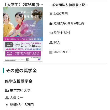
【大学生】2026年度 しのはら財団 アメリカ・イギリス・カナダ英語留学奨学金
一般財団法人 篠原欣子記念財団 (海外留学奨学金グループ)
2,000万円
currency_yen
短期大学,専修学校,高等専門学校,その他,高等学校,大学院,大学
location_city
奨学金-給付
school
20人
group
2026-09-18
date_range
その他の奨学金
修学支援奨学金
東京芸術大学
corporate_fare
人数：ー
group
総額/人：5万円
currency_yen