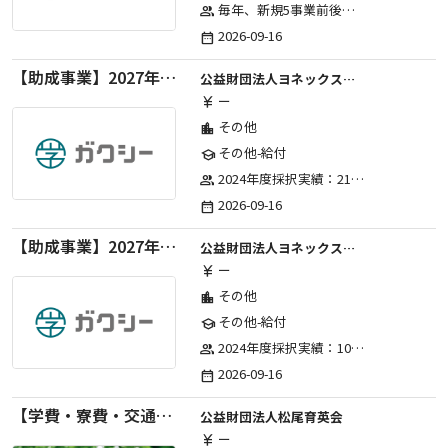
毎年、新規5事業前後への助成金交付を予定とし、初年度5事業、2年目合計10事業前後、3年目合計15事業前後、4年目以降は15事業前後にて実施する。 2025年度採択実績：5事業、2026年度採択実績：5事業
group
2026-09-16
date_range
【助成事業】2027年度（通年）国際交流普及事業に関する助成金
公益財団法人ヨネックススポーツ振興財団
ー
currency_yen
その他
location_city
その他-給付
school
2024年度採択実績：21事業（前期11・後期10）、2025年度採択実績：30事業（前期15・後期15）、2026年度採択実績：40事業 ※2026年度より、前期・後期の区分を廃止し、年1回の申請受付となりました。
group
2026-09-16
date_range
【助成事業】2027年度（通年）ジュニアスポーツ振興に関する助成金
公益財団法人ヨネックススポーツ振興財団
ー
currency_yen
その他
location_city
その他-給付
school
2024年度採択実績：107事業（前期45・後期62）、2025年度採択実績：103事業（前期48・後期55）、2026年度採択実績：97事業 ※2026年度より、前期・後期の区分を廃止し、年1回の申請受付となりました。
group
2026-09-16
date_range
【学費・寮費・交通費給付】2027年度第71期育英生募集
公益財団法人松尾育英会
ー
currency_yen