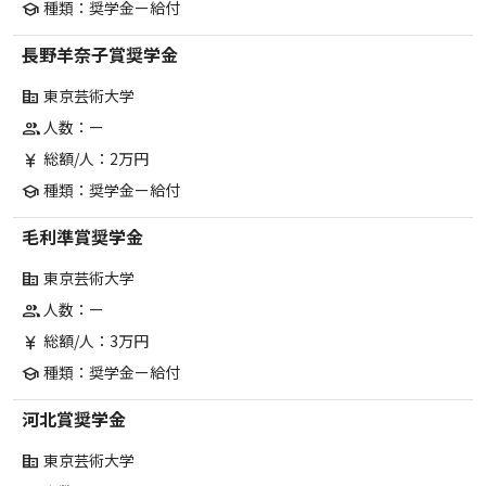
種類：奨学金ー給付
school
長野羊奈子賞奨学金
東京芸術大学
corporate_fare
人数：ー
group
総額/人：2万円
currency_yen
種類：奨学金ー給付
school
毛利準賞奨学金
東京芸術大学
corporate_fare
人数：ー
group
総額/人：3万円
currency_yen
種類：奨学金ー給付
school
河北賞奨学金
東京芸術大学
corporate_fare