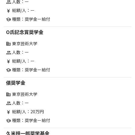
人数：ー
group
総額/人：ー
currency_yen
種類：奨学金ー給付
school
O氏記念賞奨学金
東京芸術大学
corporate_fare
人数：ー
group
総額/人：ー
currency_yen
種類：奨学金ー給付
school
俵奨学金
東京芸術大学
corporate_fare
人数：ー
group
総額/人：20万円
currency_yen
種類：奨学金ー給付
school
久米桂一郎奨学基金