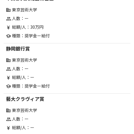
東京芸術大学
corporate_fare
人数：ー
group
総額/人：30万円
currency_yen
種類：奨学金ー給付
school
静岡銀行賞
東京芸術大学
corporate_fare
人数：ー
group
総額/人：ー
currency_yen
種類：奨学金ー給付
school
藝大クラヴィア賞
東京芸術大学
corporate_fare
人数：ー
group
総額/人：ー
currency_yen