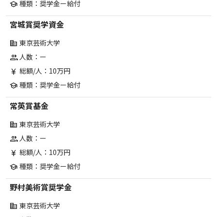
種類：奨学金ー給付
school
宮城賞奨学資金
東京芸術大学
corporate_fare
人数：ー
group
総額/人：10万円
currency_yen
種類：奨学金ー給付
school
常英賞基金
東京芸術大学
corporate_fare
人数：ー
group
総額/人：10万円
currency_yen
種類：奨学金ー給付
school
野村美術賞奨学金
東京芸術大学
corporate_fare