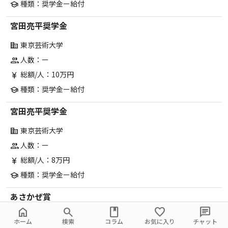
種類：奨学金ー給付
school
宮田亮平奨学金
東京芸術大学
corporate_fare
人数：ー
group
総額/人：10万円
currency_yen
種類：奨学金ー給付
school
宮田亮平奨学金
東京芸術大学
corporate_fare
人数：ー
group
総額/人：8万円
currency_yen
種類：奨学金ー給付
school
あさかぜ賞
home
search
book
favorite
chat
東京芸術大学
corporate_fare
ホーム
検索
コラム
お気に入り
チャット