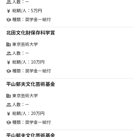
人数：ー
group
総額/人：5万円
currency_yen
種類：奨学金ー給付
school
北田文化財保存科学賞
東京芸術大学
corporate_fare
人数：ー
group
総額/人：10万円
currency_yen
種類：奨学金ー給付
school
平山郁夫文化芸術基金
東京芸術大学
corporate_fare
人数：ー
group
総額/人：20万円
currency_yen
種類：奨学金ー給付
school
平山郁夫文化芸術基金