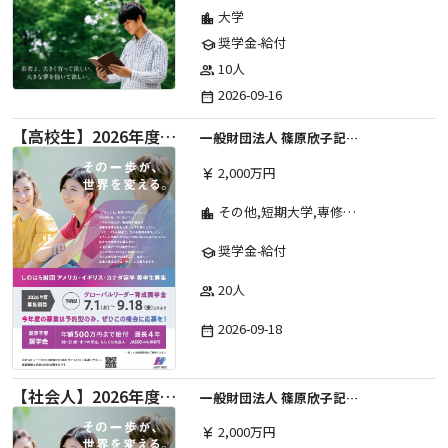
大学
location_city
奨学金-給付
school
10人
group
2026-09-16
date_range
【高校生】2026年度 しのはら財団 アメリカ・イギリス・カナダ英語留学奨学金
一般財団法人 篠原欣子記念財団 (海外留学奨学金グループ)
2,000万円
currency_yen
その他,短期大学,専修学校,高等専門学校,高等学校,大学院,大学
location_city
奨学金-給付
school
20人
group
2026-09-18
date_range
【社会人】2026年度 しのはら財団 アメリカ・イギリス・カナダ英語留学奨学金
一般財団法人 篠原欣子記念財団 (海外留学奨学金グループ)
2,000万円
currency_yen