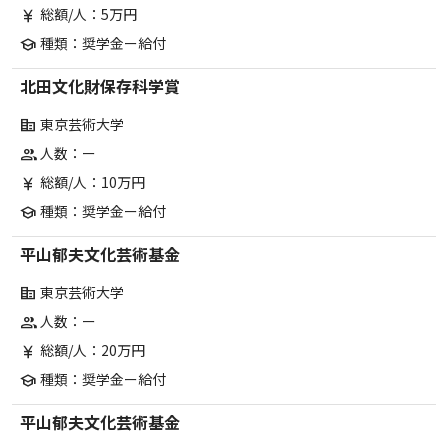
総額/人：5万円
currency_yen
種類：奨学金ー給付
school
北田文化財保存科学賞
東京芸術大学
corporate_fare
人数：ー
group
総額/人：10万円
currency_yen
種類：奨学金ー給付
school
平山郁夫文化芸術基金
東京芸術大学
corporate_fare
人数：ー
group
総額/人：20万円
currency_yen
種類：奨学金ー給付
school
平山郁夫文化芸術基金