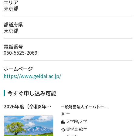
エリア
東京都
都道府県
東京都
電話番号
050-5525-2069
ホームページ
https://www.geidai.ac.jp/
今すぐ申し込み可能
2026年度（令和8年度）第２期 一般財団法人イーハトーブ育英会奨学生募集（給付型） 日本国内及び海外の大学・大学院に自宅外通学をする学生に生活費の一部(家賃半額相当)を給付【岩手県が本籍地の大学生または大学院生対象】
一般財団法人イーハトーブ育英会
ー
currency_yen
大学院,大学
location_city
奨学金-給付
school