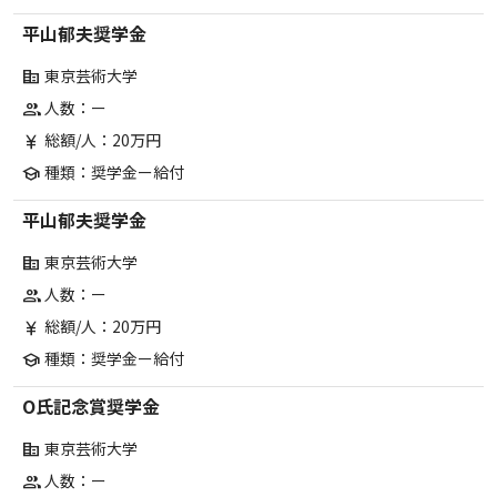
平山郁夫奨学金
東京芸術大学
corporate_fare
人数：ー
group
総額/人：20万円
currency_yen
種類：奨学金ー給付
school
平山郁夫奨学金
東京芸術大学
corporate_fare
人数：ー
group
総額/人：20万円
currency_yen
種類：奨学金ー給付
school
O氏記念賞奨学金
東京芸術大学
corporate_fare
人数：ー
group