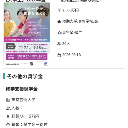
2,000万円
currency_yen
短期大学,専修学校,高等専門学校,その他,高等学校,大学院,大学
location_city
奨学金-給付
school
20人
group
2026-09-18
date_range
その他の奨学金
修学支援奨学金
東京芸術大学
corporate_fare
人数：ー
group
総額/人：5万円
currency_yen
種類：奨学金ー給付
school