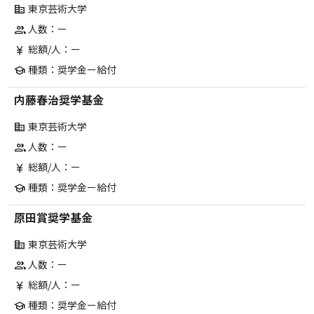
東京芸術大学
corporate_fare
人数：ー
group
総額/人：ー
currency_yen
種類：奨学金ー給付
school
内藤春治奨学基金
東京芸術大学
corporate_fare
人数：ー
group
総額/人：ー
currency_yen
種類：奨学金ー給付
school
原田賞奨学基金
東京芸術大学
corporate_fare
人数：ー
group
総額/人：ー
currency_yen
種類：奨学金ー給付
school