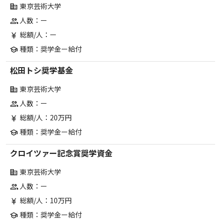
東京芸術大学
corporate_fare
人数：ー
group
総額/人：ー
currency_yen
種類：奨学金ー給付
school
松田トシ奨学基金
東京芸術大学
corporate_fare
人数：ー
group
総額/人：20万円
currency_yen
種類：奨学金ー給付
school
クロイツァー記念賞奨学資金
東京芸術大学
corporate_fare
人数：ー
group
総額/人：10万円
currency_yen
種類：奨学金ー給付
school