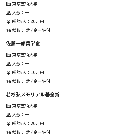
東京芸術大学
corporate_fare
人数：ー
group
総額/人：30万円
currency_yen
種類：奨学金ー給付
school
佐藤一郎奨学金
東京芸術大学
corporate_fare
人数：ー
group
総額/人：10万円
currency_yen
種類：奨学金ー給付
school
若杉弘メモリアル基金賞
東京芸術大学
corporate_fare
人数：ー
group
総額/人：20万円
currency_yen
種類：奨学金ー給付
school