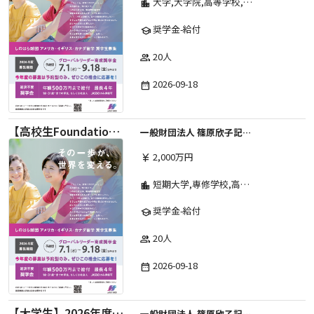
大学,大学院,高等学校,その他,高等専門学校,専修学校,短期大学
location_city
奨学金-給付
school
20人
group
2026-09-18
date_range
【高校生Foundation Course 】2026年度 しのはら財団 アメリカ・イギリス・カナダ英語留学奨学金
一般財団法人 篠原欣子記念財団 (海外留学奨学金グループ)
2,000万円
currency_yen
短期大学,専修学校,高等専門学校,その他,高等学校,大学院,大学
location_city
奨学金-給付
school
20人
group
2026-09-18
date_range
【大学生】2026年度 しのはら財団 アメリカ・イギリス・カナダ英語留学奨学金
一般財団法人 篠原欣子記念財団 (海外留学奨学金グループ)