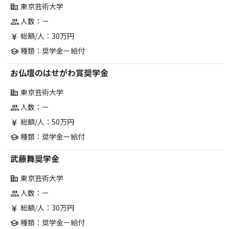
東京芸術大学
corporate_fare
人数：ー
group
総額/人：30万円
currency_yen
種類：奨学金ー給付
school
お仏壇のはせがわ賞奨学金
東京芸術大学
corporate_fare
人数：ー
group
総額/人：50万円
currency_yen
種類：奨学金ー給付
school
武藤舞奨学金
東京芸術大学
corporate_fare
人数：ー
group
総額/人：30万円
currency_yen
種類：奨学金ー給付
school