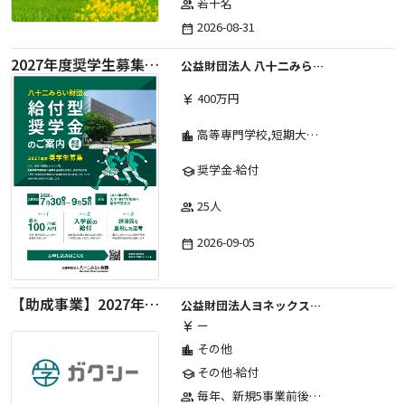
若干名
group
2026-08-31
date_range
2027年度奨学生募集要項
公益財団法人 八十二みらい財団
400万円
currency_yen
高等専門学校,短期大学,専修学校,大学
location_city
奨学金-給付
school
25人
group
2026-09-05
date_range
【助成事業】2027年度中学校部活動の地域展開推進に関する助成金
公益財団法人ヨネックススポーツ振興財団
ー
currency_yen
その他
location_city
その他-給付
school
毎年、新規5事業前後への助成金交付を予定とし、初年度5事業、2年目合計10事業前後、3年目合計15事業前後、4年目以降は15事業前後にて実施する。 2025年度採択実績：5事業、2026年度採択実績：5事業
group