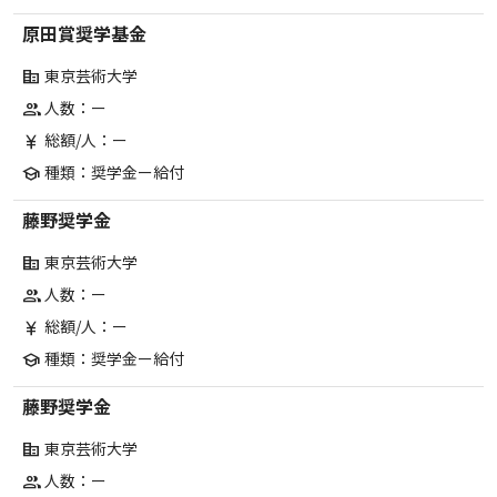
原田賞奨学基金
東京芸術大学
corporate_fare
人数：ー
group
総額/人：ー
currency_yen
種類：奨学金ー給付
school
藤野奨学金
東京芸術大学
corporate_fare
人数：ー
group
総額/人：ー
currency_yen
種類：奨学金ー給付
school
藤野奨学金
東京芸術大学
corporate_fare
人数：ー
group