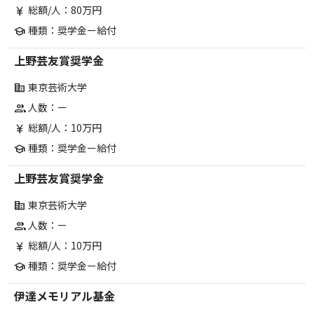
総額/人：80万円
currency_yen
種類：奨学金ー給付
school
上野芸友賞奨学金
東京芸術大学
corporate_fare
人数：ー
group
総額/人：10万円
currency_yen
種類：奨学金ー給付
school
上野芸友賞奨学金
東京芸術大学
corporate_fare
人数：ー
group
総額/人：10万円
currency_yen
種類：奨学金ー給付
school
伊達メモリアル基金