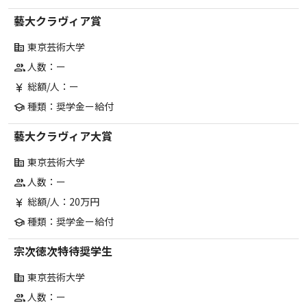
藝大クラヴィア賞
東京芸術大学
corporate_fare
人数：ー
group
総額/人：ー
currency_yen
種類：奨学金ー給付
school
藝大クラヴィア大賞
東京芸術大学
corporate_fare
人数：ー
group
総額/人：20万円
currency_yen
種類：奨学金ー給付
school
宗次徳次特待奨学生
東京芸術大学
corporate_fare
人数：ー
group