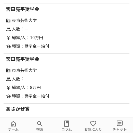
宮田亮平奨学金
東京芸術大学
corporate_fare
人数：ー
group
総額/人：10万円
currency_yen
種類：奨学金ー給付
school
宮田亮平奨学金
東京芸術大学
corporate_fare
人数：ー
group
総額/人：8万円
currency_yen
種類：奨学金ー給付
school
あさかぜ賞
東京芸術大学
corporate_fare
home
search
book
favorite
chat
人数：ー
group
ホーム
検索
コラム
お気に入り
チャット