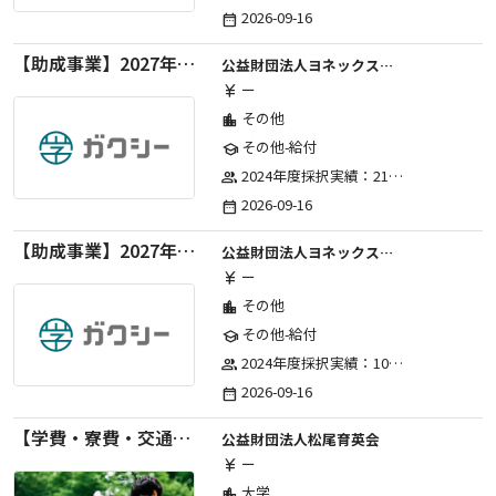
2026-09-16
date_range
【助成事業】2027年度（通年）国際交流普及事業に関する助成金
公益財団法人ヨネックススポーツ振興財団
ー
currency_yen
その他
location_city
その他-給付
school
2024年度採択実績：21事業（前期11・後期10）、2025年度採択実績：30事業（前期15・後期15）、2026年度採択実績：40事業 ※2026年度より、前期・後期の区分を廃止し、年1回の申請受付となりました。
group
2026-09-16
date_range
【助成事業】2027年度（通年）ジュニアスポーツ振興に関する助成金
公益財団法人ヨネックススポーツ振興財団
ー
currency_yen
その他
location_city
その他-給付
school
2024年度採択実績：107事業（前期45・後期62）、2025年度採択実績：103事業（前期48・後期55）、2026年度採択実績：97事業 ※2026年度より、前期・後期の区分を廃止し、年1回の申請受付となりました。
group
2026-09-16
date_range
【学費・寮費・交通費給付】2027年度第71期育英生募集
公益財団法人松尾育英会
ー
currency_yen
大学
location_city