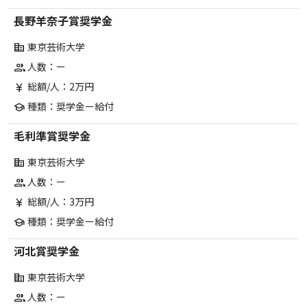
長野羊奈子賞奨学金
東京芸術大学
corporate_fare
人数：ー
group
総額/人：2万円
currency_yen
種類：奨学金ー給付
school
毛利準賞奨学金
東京芸術大学
corporate_fare
人数：ー
group
総額/人：3万円
currency_yen
種類：奨学金ー給付
school
河北賞奨学金
東京芸術大学
corporate_fare
人数：ー
group