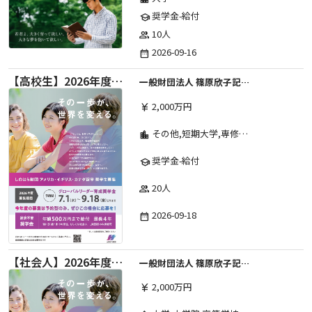
奨学金-給付
school
10人
group
2026-09-16
date_range
【高校生】2026年度 しのはら財団 アメリカ・イギリス・カナダ英語留学奨学金
一般財団法人 篠原欣子記念財団 (海外留学奨学金グループ)
2,000万円
currency_yen
その他,短期大学,専修学校,高等専門学校,高等学校,大学院,大学
location_city
奨学金-給付
school
20人
group
2026-09-18
date_range
【社会人】2026年度 しのはら財団 アメリカ・イギリス・カナダ英語留学奨学金
一般財団法人 篠原欣子記念財団 (海外留学奨学金グループ)
2,000万円
currency_yen