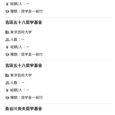
総額/人：ー
currency_yen
種類：奨学金ー給付
school
吉田五十八奨学基金
東京芸術大学
corporate_fare
人数：ー
group
総額/人：ー
currency_yen
種類：奨学金ー給付
school
吉田五十八奨学基金
東京芸術大学
corporate_fare
人数：ー
group
総額/人：ー
currency_yen
種類：奨学金ー給付
school
長谷川良夫奨学基金