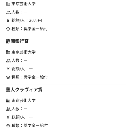
東京芸術大学
corporate_fare
人数：ー
group
総額/人：30万円
currency_yen
種類：奨学金ー給付
school
静岡銀行賞
東京芸術大学
corporate_fare
人数：ー
group
総額/人：ー
currency_yen
種類：奨学金ー給付
school
藝大クラヴィア賞
東京芸術大学
corporate_fare
人数：ー
group
総額/人：ー
currency_yen
種類：奨学金ー給付
school