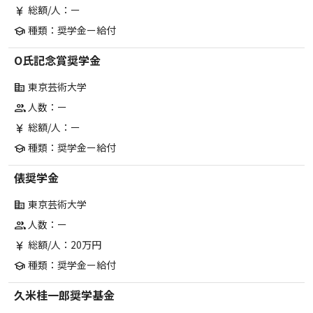
総額/人：ー
currency_yen
種類：奨学金ー給付
school
O氏記念賞奨学金
東京芸術大学
corporate_fare
人数：ー
group
総額/人：ー
currency_yen
種類：奨学金ー給付
school
俵奨学金
東京芸術大学
corporate_fare
人数：ー
group
総額/人：20万円
currency_yen
種類：奨学金ー給付
school
久米桂一郎奨学基金