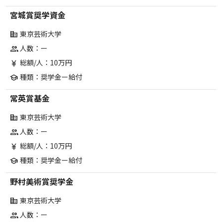
宮城賞奨学資金
東京芸術大学
corporate_fare
人数：ー
group
総額/人：10万円
currency_yen
種類：奨学金ー給付
school
常英賞基金
東京芸術大学
corporate_fare
人数：ー
group
総額/人：10万円
currency_yen
種類：奨学金ー給付
school
野村美術賞奨学金
東京芸術大学
corporate_fare
人数：ー
group