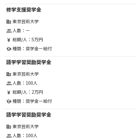
修学支援奨学金
東京芸術大学
corporate_fare
人数：ー
group
総額/人：5万円
currency_yen
種類：奨学金ー給付
school
語学学習奨励奨学金
東京芸術大学
corporate_fare
人数：100人
group
総額/人：2万円
currency_yen
種類：奨学金ー給付
school
語学学習奨励奨学金
東京芸術大学
corporate_fare
人数：100人
group