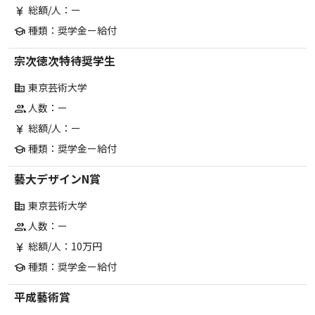
総額/人：ー
currency_yen
種類：奨学金ー給付
school
宗次徳次特待奨学生
東京芸術大学
corporate_fare
人数：ー
group
総額/人：ー
currency_yen
種類：奨学金ー給付
school
藝大デザインN賞
東京芸術大学
corporate_fare
人数：ー
group
総額/人：10万円
currency_yen
種類：奨学金ー給付
school
平成藝術賞