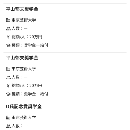
平山郁夫奨学金
東京芸術大学
corporate_fare
人数：ー
group
総額/人：20万円
currency_yen
種類：奨学金ー給付
school
平山郁夫奨学金
東京芸術大学
corporate_fare
人数：ー
group
総額/人：20万円
currency_yen
種類：奨学金ー給付
school
O氏記念賞奨学金
東京芸術大学
corporate_fare
人数：ー
group