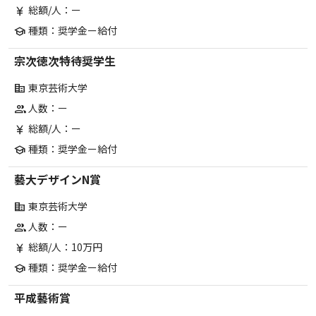
総額/人：ー
currency_yen
種類：奨学金ー給付
school
宗次徳次特待奨学生
東京芸術大学
corporate_fare
人数：ー
group
総額/人：ー
currency_yen
種類：奨学金ー給付
school
藝大デザインN賞
東京芸術大学
corporate_fare
人数：ー
group
総額/人：10万円
currency_yen
種類：奨学金ー給付
school
平成藝術賞