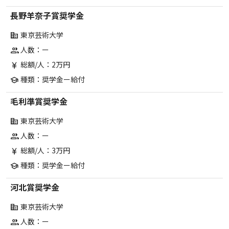
長野羊奈子賞奨学金
東京芸術大学
corporate_fare
人数：ー
group
総額/人：2万円
currency_yen
種類：奨学金ー給付
school
毛利準賞奨学金
東京芸術大学
corporate_fare
人数：ー
group
総額/人：3万円
currency_yen
種類：奨学金ー給付
school
河北賞奨学金
東京芸術大学
corporate_fare
人数：ー
group