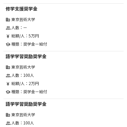
修学支援奨学金
東京芸術大学
corporate_fare
人数：ー
group
総額/人：5万円
currency_yen
種類：奨学金ー給付
school
語学学習奨励奨学金
東京芸術大学
corporate_fare
人数：100人
group
総額/人：2万円
currency_yen
種類：奨学金ー給付
school
語学学習奨励奨学金
東京芸術大学
corporate_fare
人数：100人
group