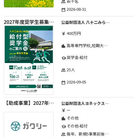
若干名
group
2026-08-31
date_range
2027年度奨学生募集要項
公益財団法人 八十二みらい財団
400万円
currency_yen
高等専門学校,短期大学,専修学校,大学
location_city
奨学金-給付
school
25人
group
2026-09-05
date_range
【助成事業】2027年度中学校部活動の地域展開推進に関する助成金
公益財団法人ヨネックススポーツ振興財団
ー
currency_yen
その他
location_city
その他-給付
school
毎年、新規5事業前後への助成金交付を予定とし、初年度5事業、2年目合計10事業前後、3年目合計15事業前後、4年目以降は15事業前後にて実施する。 2025年度採択実績：5事業、2026年度採択実績：5事業
group