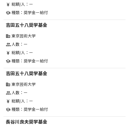
総額/人：ー
currency_yen
種類：奨学金ー給付
school
吉田五十八奨学基金
東京芸術大学
corporate_fare
人数：ー
group
総額/人：ー
currency_yen
種類：奨学金ー給付
school
吉田五十八奨学基金
東京芸術大学
corporate_fare
人数：ー
group
総額/人：ー
currency_yen
種類：奨学金ー給付
school
長谷川良夫奨学基金