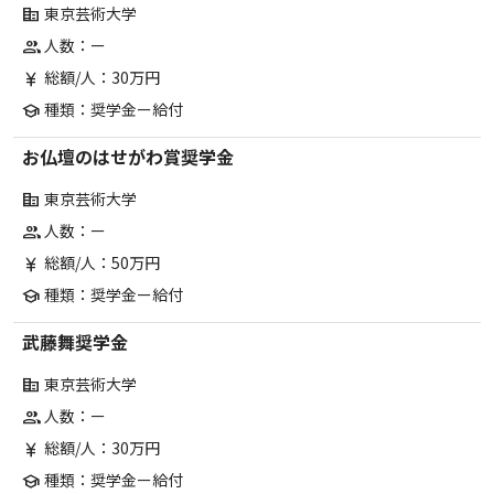
東京芸術大学
corporate_fare
人数：ー
group
総額/人：30万円
currency_yen
種類：奨学金ー給付
school
お仏壇のはせがわ賞奨学金
東京芸術大学
corporate_fare
人数：ー
group
総額/人：50万円
currency_yen
種類：奨学金ー給付
school
武藤舞奨学金
東京芸術大学
corporate_fare
人数：ー
group
総額/人：30万円
currency_yen
種類：奨学金ー給付
school