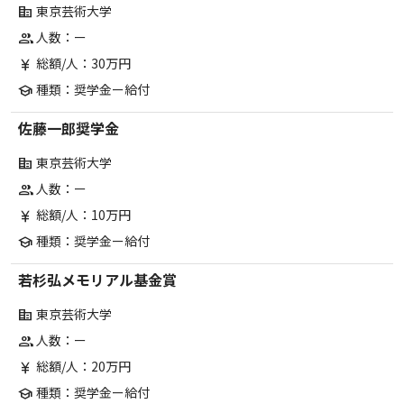
東京芸術大学
corporate_fare
人数：ー
group
総額/人：30万円
currency_yen
種類：奨学金ー給付
school
佐藤一郎奨学金
東京芸術大学
corporate_fare
人数：ー
group
総額/人：10万円
currency_yen
種類：奨学金ー給付
school
若杉弘メモリアル基金賞
東京芸術大学
corporate_fare
人数：ー
group
総額/人：20万円
currency_yen
種類：奨学金ー給付
school