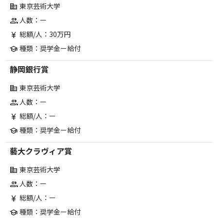
東京芸術大学
corporate_fare
人数：ー
group
総額/人：30万円
currency_yen
種類：奨学金ー給付
school
静岡銀行賞
東京芸術大学
corporate_fare
人数：ー
group
総額/人：ー
currency_yen
種類：奨学金ー給付
school
藝大クラヴィア賞
東京芸術大学
corporate_fare
人数：ー
group
総額/人：ー
currency_yen
種類：奨学金ー給付
school