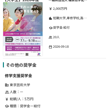
2,000万円
currency_yen
短期大学,専修学校,高等専門学校,その他,高等学校,大学院,大学
location_city
奨学金-給付
school
20人
group
2026-09-18
date_range
その他の奨学金
修学支援奨学金
東京芸術大学
corporate_fare
人数：ー
group
総額/人：5万円
currency_yen
種類：奨学金ー給付
school