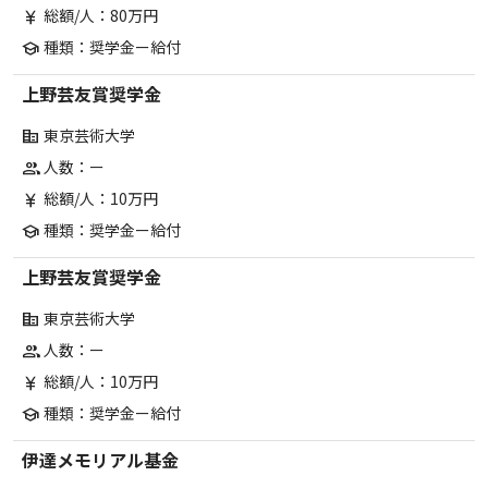
総額/人：80万円
currency_yen
種類：奨学金ー給付
school
上野芸友賞奨学金
東京芸術大学
corporate_fare
人数：ー
group
総額/人：10万円
currency_yen
種類：奨学金ー給付
school
上野芸友賞奨学金
東京芸術大学
corporate_fare
人数：ー
group
総額/人：10万円
currency_yen
種類：奨学金ー給付
school
伊達メモリアル基金