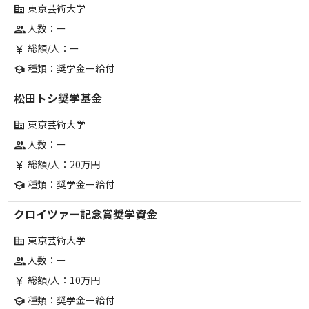
東京芸術大学
corporate_fare
人数：ー
group
総額/人：ー
currency_yen
種類：奨学金ー給付
school
松田トシ奨学基金
東京芸術大学
corporate_fare
人数：ー
group
総額/人：20万円
currency_yen
種類：奨学金ー給付
school
クロイツァー記念賞奨学資金
東京芸術大学
corporate_fare
人数：ー
group
総額/人：10万円
currency_yen
種類：奨学金ー給付
school