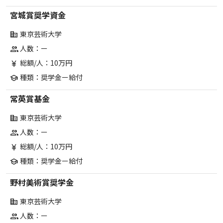
宮城賞奨学資金
東京芸術大学
corporate_fare
人数：ー
group
総額/人：10万円
currency_yen
種類：奨学金ー給付
school
常英賞基金
東京芸術大学
corporate_fare
人数：ー
group
総額/人：10万円
currency_yen
種類：奨学金ー給付
school
野村美術賞奨学金
東京芸術大学
corporate_fare
人数：ー
group