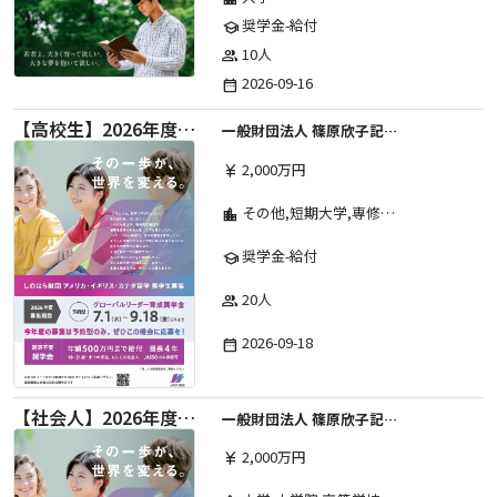
奨学金-給付
school
10人
group
2026-09-16
date_range
【高校生】2026年度 しのはら財団 アメリカ・イギリス・カナダ英語留学奨学金
一般財団法人 篠原欣子記念財団 (海外留学奨学金グループ)
2,000万円
currency_yen
その他,短期大学,専修学校,高等専門学校,高等学校,大学院,大学
location_city
奨学金-給付
school
20人
group
2026-09-18
date_range
【社会人】2026年度 しのはら財団 アメリカ・イギリス・カナダ英語留学奨学金
一般財団法人 篠原欣子記念財団 (海外留学奨学金グループ)
2,000万円
currency_yen