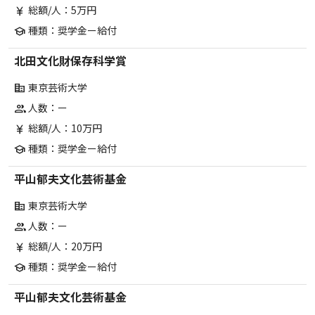
総額/人：5万円
currency_yen
種類：奨学金ー給付
school
北田文化財保存科学賞
東京芸術大学
corporate_fare
人数：ー
group
総額/人：10万円
currency_yen
種類：奨学金ー給付
school
平山郁夫文化芸術基金
東京芸術大学
corporate_fare
人数：ー
group
総額/人：20万円
currency_yen
種類：奨学金ー給付
school
平山郁夫文化芸術基金