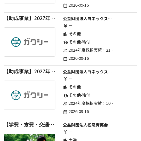
2026-09-16
date_range
【助成事業】2027年度（通年）国際交流普及事業に関する助成金
公益財団法人ヨネックススポーツ振興財団
ー
currency_yen
その他
location_city
その他-給付
school
2024年度採択実績：21事業（前期11・後期10）、2025年度採択実績：30事業（前期15・後期15）、2026年度採択実績：40事業 ※2026年度より、前期・後期の区分を廃止し、年1回の申請受付となりました。
group
2026-09-16
date_range
【助成事業】2027年度（通年）ジュニアスポーツ振興に関する助成金
公益財団法人ヨネックススポーツ振興財団
ー
currency_yen
その他
location_city
その他-給付
school
2024年度採択実績：107事業（前期45・後期62）、2025年度採択実績：103事業（前期48・後期55）、2026年度採択実績：97事業 ※2026年度より、前期・後期の区分を廃止し、年1回の申請受付となりました。
group
2026-09-16
date_range
【学費・寮費・交通費給付】2027年度第71期育英生募集
公益財団法人松尾育英会
ー
currency_yen
大学
location_city