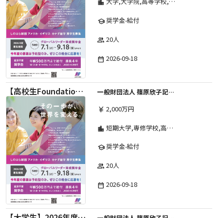
大学,大学院,高等学校,その他,高等専門学校,専修学校,短期大学
location_city
奨学金-給付
school
20人
group
2026-09-18
date_range
【高校生Foundation Course 】2026年度 しのはら財団 アメリカ・イギリス・カナダ英語留学奨学金
一般財団法人 篠原欣子記念財団 (海外留学奨学金グループ)
2,000万円
currency_yen
短期大学,専修学校,高等専門学校,その他,高等学校,大学院,大学
location_city
奨学金-給付
school
20人
group
2026-09-18
date_range
【大学生】2026年度 しのはら財団 アメリカ・イギリス・カナダ英語留学奨学金
一般財団法人 篠原欣子記念財団 (海外留学奨学金グループ)