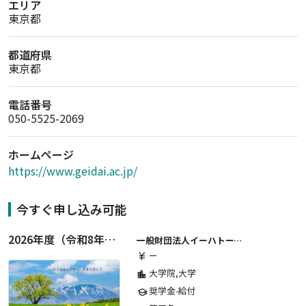
エリア
東京都
都道府県
東京都
電話番号
050-5525-2069
ホームページ
https://www.geidai.ac.jp/
今すぐ申し込み可能
2026年度（令和8年度）第２期 一般財団法人イーハトーブ育英会奨学生募集（給付型） 日本国内及び海外の大学・大学院に自宅外通学をする学生に生活費の一部(家賃半額相当)を給付【岩手県が本籍地の大学生または大学院生対象】
一般財団法人イーハトーブ育英会
ー
currency_yen
大学院,大学
location_city
奨学金-給付
school