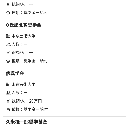
総額/人：ー
currency_yen
種類：奨学金ー給付
school
O氏記念賞奨学金
東京芸術大学
corporate_fare
人数：ー
group
総額/人：ー
currency_yen
種類：奨学金ー給付
school
俵奨学金
東京芸術大学
corporate_fare
人数：ー
group
総額/人：20万円
currency_yen
種類：奨学金ー給付
school
久米桂一郎奨学基金