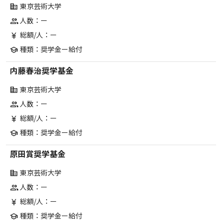
東京芸術大学
corporate_fare
人数：ー
group
総額/人：ー
currency_yen
種類：奨学金ー給付
school
内藤春治奨学基金
東京芸術大学
corporate_fare
人数：ー
group
総額/人：ー
currency_yen
種類：奨学金ー給付
school
原田賞奨学基金
東京芸術大学
corporate_fare
人数：ー
group
総額/人：ー
currency_yen
種類：奨学金ー給付
school