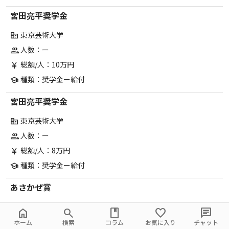
宮田亮平奨学金
東京芸術大学
corporate_fare
人数：ー
group
総額/人：10万円
currency_yen
種類：奨学金ー給付
school
宮田亮平奨学金
東京芸術大学
corporate_fare
人数：ー
group
総額/人：8万円
currency_yen
種類：奨学金ー給付
school
あさかぜ賞
東京芸術大学
corporate_fare
home
search
book
favorite
chat
人数：ー
group
ホーム
検索
コラム
お気に入り
チャット