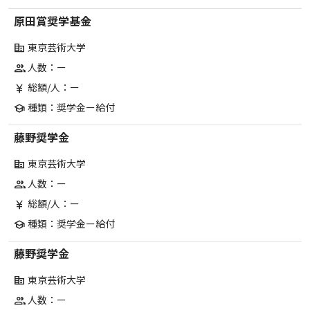
原田賞奨学基金
東京芸術大学
corporate_fare
人数：ー
group
総額/人：ー
currency_yen
種類：奨学金ー給付
school
藤野奨学金
東京芸術大学
corporate_fare
人数：ー
group
総額/人：ー
currency_yen
種類：奨学金ー給付
school
藤野奨学金
東京芸術大学
corporate_fare
人数：ー
group