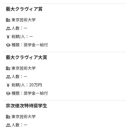
藝大クラヴィア賞
東京芸術大学
corporate_fare
人数：ー
group
総額/人：ー
currency_yen
種類：奨学金ー給付
school
藝大クラヴィア大賞
東京芸術大学
corporate_fare
人数：ー
group
総額/人：20万円
currency_yen
種類：奨学金ー給付
school
宗次徳次特待奨学生
東京芸術大学
corporate_fare
人数：ー
group