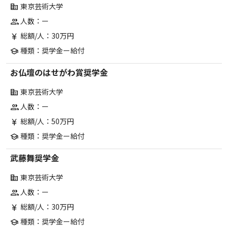
東京芸術大学
corporate_fare
人数：ー
group
総額/人：30万円
currency_yen
種類：奨学金ー給付
school
お仏壇のはせがわ賞奨学金
東京芸術大学
corporate_fare
人数：ー
group
総額/人：50万円
currency_yen
種類：奨学金ー給付
school
武藤舞奨学金
東京芸術大学
corporate_fare
人数：ー
group
総額/人：30万円
currency_yen
種類：奨学金ー給付
school