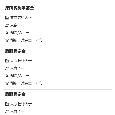
原田賞奨学基金
東京芸術大学
corporate_fare
人数：ー
group
総額/人：ー
currency_yen
種類：奨学金ー給付
school
藤野奨学金
東京芸術大学
corporate_fare
人数：ー
group
総額/人：ー
currency_yen
種類：奨学金ー給付
school
藤野奨学金
東京芸術大学
corporate_fare
人数：ー
group