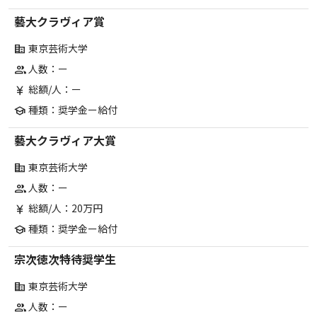
藝大クラヴィア賞
東京芸術大学
corporate_fare
人数：ー
group
総額/人：ー
currency_yen
種類：奨学金ー給付
school
藝大クラヴィア大賞
東京芸術大学
corporate_fare
人数：ー
group
総額/人：20万円
currency_yen
種類：奨学金ー給付
school
宗次徳次特待奨学生
東京芸術大学
corporate_fare
人数：ー
group