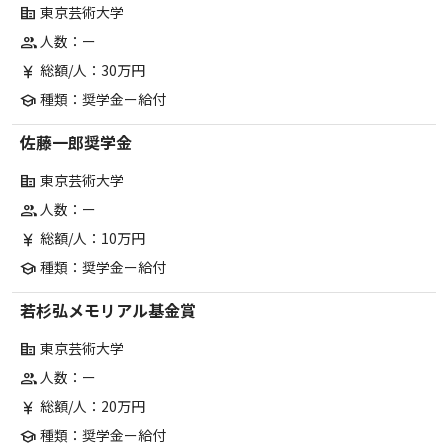
東京芸術大学
corporate_fare
人数：ー
group
総額/人：30万円
currency_yen
種類：奨学金ー給付
school
佐藤一郎奨学金
東京芸術大学
corporate_fare
人数：ー
group
総額/人：10万円
currency_yen
種類：奨学金ー給付
school
若杉弘メモリアル基金賞
東京芸術大学
corporate_fare
人数：ー
group
総額/人：20万円
currency_yen
種類：奨学金ー給付
school