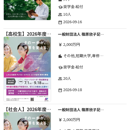
奨学金-給付
school
10人
group
2026-09-16
date_range
【高校生】2026年度 しのはら財団 アメリカ・イギリス・カナダ英語留学奨学金
一般財団法人 篠原欣子記念財団 (海外留学奨学金グループ)
2,000万円
currency_yen
その他,短期大学,専修学校,高等専門学校,高等学校,大学院,大学
location_city
奨学金-給付
school
20人
group
2026-09-18
date_range
【社会人】2026年度 しのはら財団 アメリカ・イギリス・カナダ英語留学奨学金
一般財団法人 篠原欣子記念財団 (海外留学奨学金グループ)
2,000万円
currency_yen