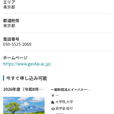
エリア
東京都
都道府県
東京都
電話番号
050-5525-2069
ホームページ
https://www.geidai.ac.jp/
今すぐ申し込み可能
2026年度（令和8年度）第２期 一般財団法人イーハトーブ育英会奨学生募集（給付型） 日本国内及び海外の大学・大学院に自宅外通学をする学生に生活費の一部(家賃半額相当)を給付【岩手県が本籍地の大学生または大学院生対象】
一般財団法人イーハトーブ育英会
ー
currency_yen
大学院,大学
location_city
奨学金-給付
school