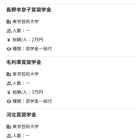
長野羊奈子賞奨学金
東京芸術大学
corporate_fare
人数：ー
group
総額/人：2万円
currency_yen
種類：奨学金ー給付
school
毛利準賞奨学金
東京芸術大学
corporate_fare
人数：ー
group
総額/人：3万円
currency_yen
種類：奨学金ー給付
school
河北賞奨学金
東京芸術大学
corporate_fare
人数：ー
group