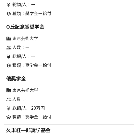
総額/人：ー
currency_yen
種類：奨学金ー給付
school
O氏記念賞奨学金
東京芸術大学
corporate_fare
人数：ー
group
総額/人：ー
currency_yen
種類：奨学金ー給付
school
俵奨学金
東京芸術大学
corporate_fare
人数：ー
group
総額/人：20万円
currency_yen
種類：奨学金ー給付
school
久米桂一郎奨学基金