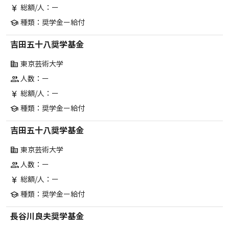
総額/人：ー
currency_yen
種類：奨学金ー給付
school
吉田五十八奨学基金
東京芸術大学
corporate_fare
人数：ー
group
総額/人：ー
currency_yen
種類：奨学金ー給付
school
吉田五十八奨学基金
東京芸術大学
corporate_fare
人数：ー
group
総額/人：ー
currency_yen
種類：奨学金ー給付
school
長谷川良夫奨学基金