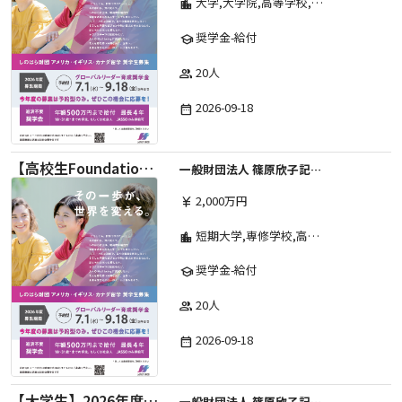
大学,大学院,高等学校,その他,高等専門学校,専修学校,短期大学
location_city
奨学金-給付
school
20人
group
2026-09-18
date_range
【高校生Foundation Course 】2026年度 しのはら財団 アメリカ・イギリス・カナダ英語留学奨学金
一般財団法人 篠原欣子記念財団 (海外留学奨学金グループ)
2,000万円
currency_yen
短期大学,専修学校,高等専門学校,その他,高等学校,大学院,大学
location_city
奨学金-給付
school
20人
group
2026-09-18
date_range
【大学生】2026年度 しのはら財団 アメリカ・イギリス・カナダ英語留学奨学金
一般財団法人 篠原欣子記念財団 (海外留学奨学金グループ)