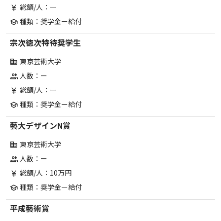
総額/人：ー
currency_yen
種類：奨学金ー給付
school
宗次徳次特待奨学生
東京芸術大学
corporate_fare
人数：ー
group
総額/人：ー
currency_yen
種類：奨学金ー給付
school
藝大デザインN賞
東京芸術大学
corporate_fare
人数：ー
group
総額/人：10万円
currency_yen
種類：奨学金ー給付
school
平成藝術賞