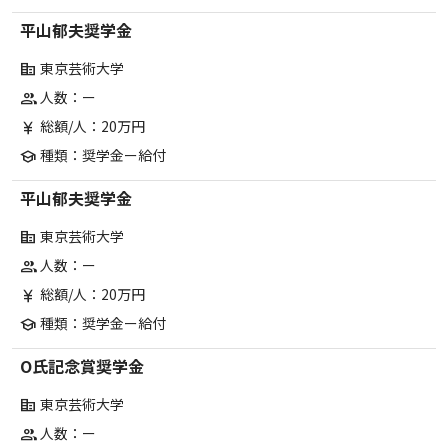
平山郁夫奨学金
東京芸術大学
corporate_fare
人数：ー
group
総額/人：20万円
currency_yen
種類：奨学金ー給付
school
平山郁夫奨学金
東京芸術大学
corporate_fare
人数：ー
group
総額/人：20万円
currency_yen
種類：奨学金ー給付
school
O氏記念賞奨学金
東京芸術大学
corporate_fare
人数：ー
group