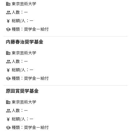
東京芸術大学
corporate_fare
人数：ー
group
総額/人：ー
currency_yen
種類：奨学金ー給付
school
内藤春治奨学基金
東京芸術大学
corporate_fare
人数：ー
group
総額/人：ー
currency_yen
種類：奨学金ー給付
school
原田賞奨学基金
東京芸術大学
corporate_fare
人数：ー
group
総額/人：ー
currency_yen
種類：奨学金ー給付
school