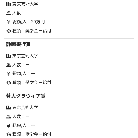
東京芸術大学
corporate_fare
人数：ー
group
総額/人：30万円
currency_yen
種類：奨学金ー給付
school
静岡銀行賞
東京芸術大学
corporate_fare
人数：ー
group
総額/人：ー
currency_yen
種類：奨学金ー給付
school
藝大クラヴィア賞
東京芸術大学
corporate_fare
人数：ー
group
総額/人：ー
currency_yen
種類：奨学金ー給付
school