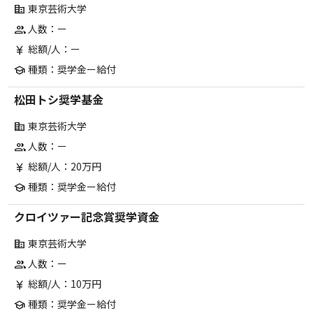
東京芸術大学
corporate_fare
人数：ー
group
総額/人：ー
currency_yen
種類：奨学金ー給付
school
松田トシ奨学基金
東京芸術大学
corporate_fare
人数：ー
group
総額/人：20万円
currency_yen
種類：奨学金ー給付
school
クロイツァー記念賞奨学資金
東京芸術大学
corporate_fare
人数：ー
group
総額/人：10万円
currency_yen
種類：奨学金ー給付
school