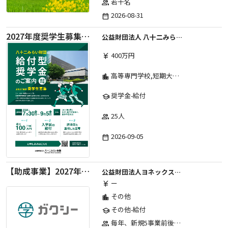
若干名
group
2026-08-31
date_range
2027年度奨学生募集要項
公益財団法人 八十二みらい財団
400万円
currency_yen
高等専門学校,短期大学,専修学校,大学
location_city
奨学金-給付
school
25人
group
2026-09-05
date_range
【助成事業】2027年度中学校部活動の地域展開推進に関する助成金
公益財団法人ヨネックススポーツ振興財団
ー
currency_yen
その他
location_city
その他-給付
school
毎年、新規5事業前後への助成金交付を予定とし、初年度5事業、2年目合計10事業前後、3年目合計15事業前後、4年目以降は15事業前後にて実施する。 2025年度採択実績：5事業、2026年度採択実績：5事業
group