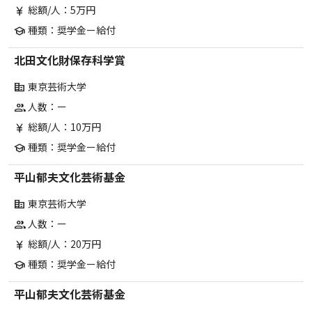
総額/人：5万円
currency_yen
種類：奨学金ー給付
school
北田文化財保存科学賞
東京芸術大学
corporate_fare
人数：ー
group
総額/人：10万円
currency_yen
種類：奨学金ー給付
school
平山郁夫文化芸術基金
東京芸術大学
corporate_fare
人数：ー
group
総額/人：20万円
currency_yen
種類：奨学金ー給付
school
平山郁夫文化芸術基金