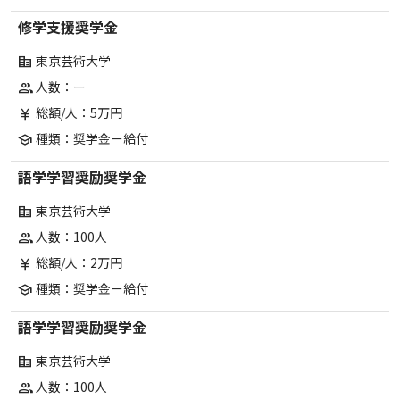
修学支援奨学金
東京芸術大学
corporate_fare
人数：ー
group
総額/人：5万円
currency_yen
種類：奨学金ー給付
school
語学学習奨励奨学金
東京芸術大学
corporate_fare
人数：100人
group
総額/人：2万円
currency_yen
種類：奨学金ー給付
school
語学学習奨励奨学金
東京芸術大学
corporate_fare
人数：100人
group