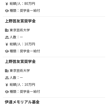
総額/人：80万円
currency_yen
種類：奨学金ー給付
school
上野芸友賞奨学金
東京芸術大学
corporate_fare
人数：ー
group
総額/人：10万円
currency_yen
種類：奨学金ー給付
school
上野芸友賞奨学金
東京芸術大学
corporate_fare
人数：ー
group
総額/人：10万円
currency_yen
種類：奨学金ー給付
school
伊達メモリアル基金