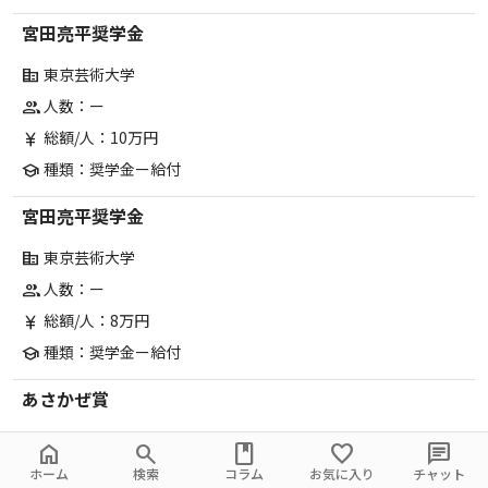
宮田亮平奨学金
東京芸術大学
corporate_fare
人数：ー
group
総額/人：10万円
currency_yen
種類：奨学金ー給付
school
宮田亮平奨学金
東京芸術大学
corporate_fare
人数：ー
group
総額/人：8万円
currency_yen
種類：奨学金ー給付
school
あさかぜ賞
東京芸術大学
corporate_fare
home
search
book
favorite
chat
人数：ー
group
ホーム
検索
コラム
お気に入り
チャット