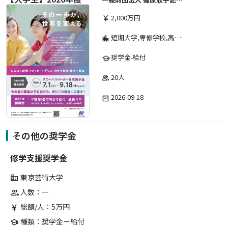
2,000万円
currency_yen
短期大学,専修学校,高等専門学校,その他,高等学校,大学院,大学
location_city
奨学金-給付
school
20人
group
2026-09-18
date_range
その他の奨学金
修学支援奨学金
東京芸術大学
corporate_fare
人数：ー
group
総額/人：5万円
currency_yen
種類：奨学金ー給付
school