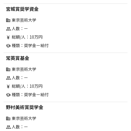
宮城賞奨学資金
東京芸術大学
corporate_fare
人数：ー
group
総額/人：10万円
currency_yen
種類：奨学金ー給付
school
常英賞基金
東京芸術大学
corporate_fare
人数：ー
group
総額/人：10万円
currency_yen
種類：奨学金ー給付
school
野村美術賞奨学金
東京芸術大学
corporate_fare
人数：ー
group