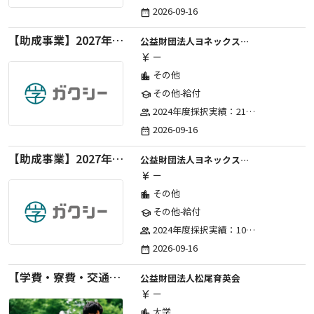
2026-09-16
date_range
【助成事業】2027年度（通年）国際交流普及事業に関する助成金
公益財団法人ヨネックススポーツ振興財団
ー
currency_yen
その他
location_city
その他-給付
school
2024年度採択実績：21事業（前期11・後期10）、2025年度採択実績：30事業（前期15・後期15）、2026年度採択実績：40事業 ※2026年度より、前期・後期の区分を廃止し、年1回の申請受付となりました。
group
2026-09-16
date_range
【助成事業】2027年度（通年）ジュニアスポーツ振興に関する助成金
公益財団法人ヨネックススポーツ振興財団
ー
currency_yen
その他
location_city
その他-給付
school
2024年度採択実績：107事業（前期45・後期62）、2025年度採択実績：103事業（前期48・後期55）、2026年度採択実績：97事業 ※2026年度より、前期・後期の区分を廃止し、年1回の申請受付となりました。
group
2026-09-16
date_range
【学費・寮費・交通費給付】2027年度第71期育英生募集
公益財団法人松尾育英会
ー
currency_yen
大学
location_city