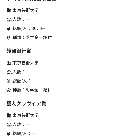
東京芸術大学
corporate_fare
人数：ー
group
総額/人：30万円
currency_yen
種類：奨学金ー給付
school
静岡銀行賞
東京芸術大学
corporate_fare
人数：ー
group
総額/人：ー
currency_yen
種類：奨学金ー給付
school
藝大クラヴィア賞
東京芸術大学
corporate_fare
人数：ー
group
総額/人：ー
currency_yen