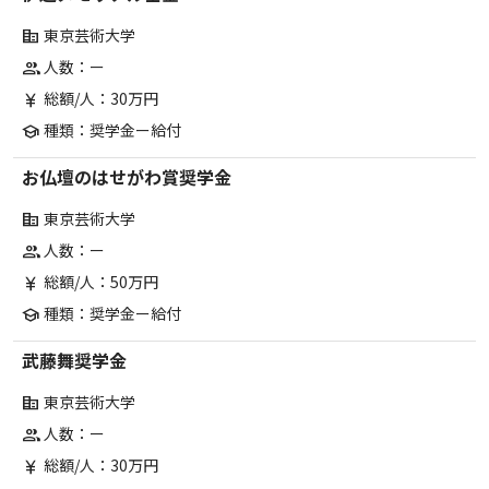
東京芸術大学
corporate_fare
人数：ー
group
総額/人：30万円
currency_yen
種類：奨学金ー給付
school
お仏壇のはせがわ賞奨学金
東京芸術大学
corporate_fare
人数：ー
group
総額/人：50万円
currency_yen
種類：奨学金ー給付
school
武藤舞奨学金
東京芸術大学
corporate_fare
人数：ー
group
総額/人：30万円
currency_yen