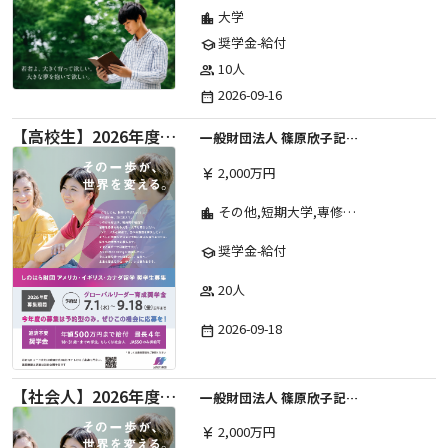
大学
location_city
奨学金-給付
school
10人
group
2026-09-16
date_range
【高校生】2026年度 しのはら財団 アメリカ・イギリス・カナダ英語留学奨学金
一般財団法人 篠原欣子記念財団 (海外留学奨学金グループ)
2,000万円
currency_yen
その他,短期大学,専修学校,高等専門学校,高等学校,大学院,大学
location_city
奨学金-給付
school
20人
group
2026-09-18
date_range
【社会人】2026年度 しのはら財団 アメリカ・イギリス・カナダ英語留学奨学金
一般財団法人 篠原欣子記念財団 (海外留学奨学金グループ)
2,000万円
currency_yen