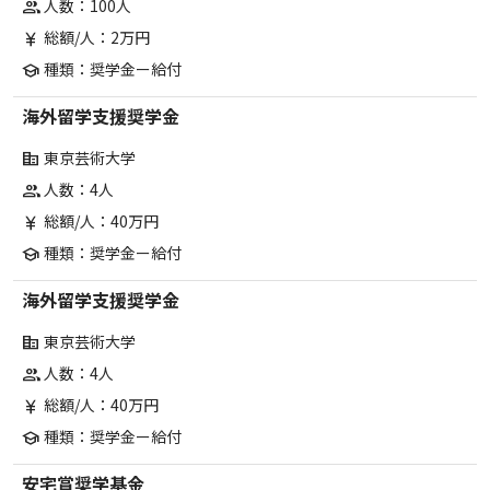
人数：100人
group
総額/人：2万円
currency_yen
種類：奨学金ー給付
school
海外留学支援奨学金
東京芸術大学
corporate_fare
人数：4人
group
総額/人：40万円
currency_yen
種類：奨学金ー給付
school
海外留学支援奨学金
東京芸術大学
corporate_fare
人数：4人
group
総額/人：40万円
currency_yen
種類：奨学金ー給付
school
安宅賞奨学基金