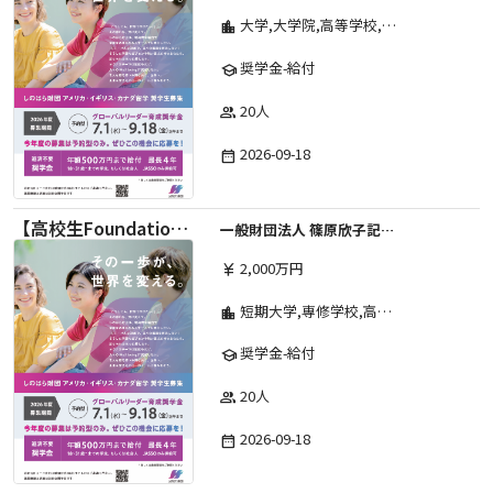
大学,大学院,高等学校,その他,高等専門学校,専修学校,短期大学
location_city
奨学金-給付
school
20人
group
2026-09-18
date_range
【高校生Foundation Course 】2026年度 しのはら財団 アメリカ・イギリス・カナダ英語留学奨学金
一般財団法人 篠原欣子記念財団 (海外留学奨学金グループ)
2,000万円
currency_yen
短期大学,専修学校,高等専門学校,その他,高等学校,大学院,大学
location_city
奨学金-給付
school
20人
group
2026-09-18
date_range