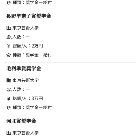
種類：奨学金ー給付
school
長野羊奈子賞奨学金
東京芸術大学
corporate_fare
人数：ー
group
総額/人：2万円
currency_yen
種類：奨学金ー給付
school
毛利準賞奨学金
東京芸術大学
corporate_fare
人数：ー
group
総額/人：3万円
currency_yen
種類：奨学金ー給付
school
河北賞奨学金
東京芸術大学
corporate_fare