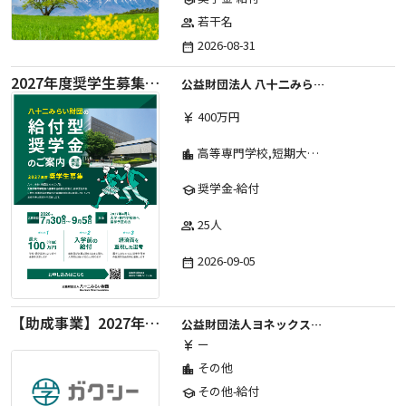
若干名
group
2026-08-31
date_range
2027年度奨学生募集要項
公益財団法人 八十二みらい財団
400万円
currency_yen
高等専門学校,短期大学,専修学校,大学
location_city
奨学金-給付
school
25人
group
2026-09-05
date_range
【助成事業】2027年度中学校部活動の地域展開推進に関する助成金
公益財団法人ヨネックススポーツ振興財団
ー
currency_yen
その他
location_city
その他-給付
school