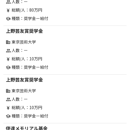
人数：ー
group
総額/人：80万円
currency_yen
種類：奨学金ー給付
school
上野芸友賞奨学金
東京芸術大学
corporate_fare
人数：ー
group
総額/人：10万円
currency_yen
種類：奨学金ー給付
school
上野芸友賞奨学金
東京芸術大学
corporate_fare
人数：ー
group
総額/人：10万円
currency_yen
種類：奨学金ー給付
school
伊達メモリアル基金