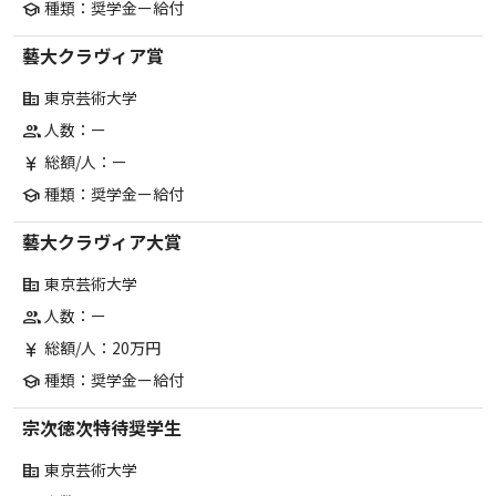
種類：奨学金ー給付
school
藝大クラヴィア賞
東京芸術大学
corporate_fare
人数：ー
group
総額/人：ー
currency_yen
種類：奨学金ー給付
school
藝大クラヴィア大賞
東京芸術大学
corporate_fare
人数：ー
group
総額/人：20万円
currency_yen
種類：奨学金ー給付
school
宗次徳次特待奨学生
東京芸術大学
corporate_fare