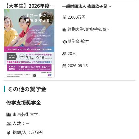
【大学生】2026年度 しのはら財団 アメリカ・イギリス・カナダ英語留学奨学金
一般財団法人 篠原欣子記念財団 (海外留学奨学金グループ)
2,000万円
currency_yen
短期大学,専修学校,高等専門学校,その他,高等学校,大学院,大学
location_city
奨学金-給付
school
20人
group
2026-09-18
date_range
その他の奨学金
修学支援奨学金
東京芸術大学
corporate_fare
人数：ー
group
総額/人：5万円
currency_yen