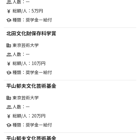
人数：ー
group
総額/人：5万円
currency_yen
種類：奨学金ー給付
school
北田文化財保存科学賞
東京芸術大学
corporate_fare
人数：ー
group
総額/人：10万円
currency_yen
種類：奨学金ー給付
school
平山郁夫文化芸術基金
東京芸術大学
corporate_fare
人数：ー
group
総額/人：20万円
currency_yen
種類：奨学金ー給付
school
平山郁夫文化芸術基金