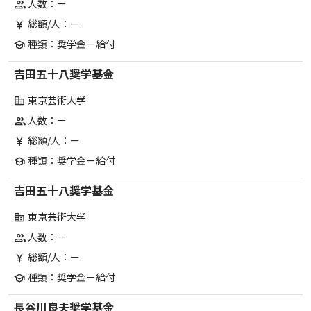
人数：ー
group
総額/人：ー
currency_yen
種類：奨学金ー給付
school
吉田五十八奨学基金
東京芸術大学
corporate_fare
人数：ー
group
総額/人：ー
currency_yen
種類：奨学金ー給付
school
吉田五十八奨学基金
東京芸術大学
corporate_fare
人数：ー
group
総額/人：ー
currency_yen
種類：奨学金ー給付
school
長谷川良夫奨学基金