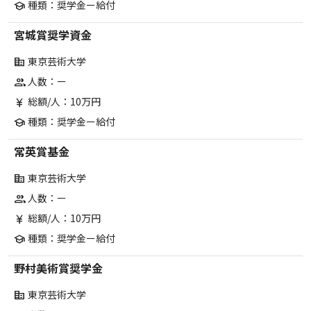
種類：奨学金ー給付
school
宮城賞奨学資金
東京芸術大学
corporate_fare
人数：ー
group
総額/人：10万円
currency_yen
種類：奨学金ー給付
school
常英賞基金
東京芸術大学
corporate_fare
人数：ー
group
総額/人：10万円
currency_yen
種類：奨学金ー給付
school
野村美術賞奨学金
東京芸術大学
corporate_fare