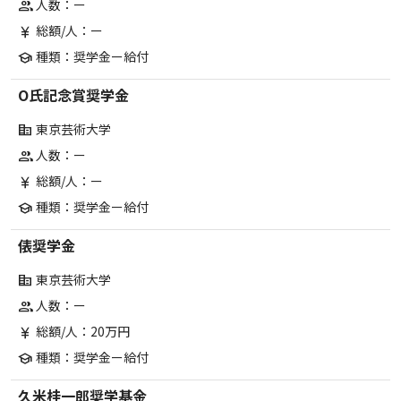
人数：ー
group
総額/人：ー
currency_yen
種類：奨学金ー給付
school
O氏記念賞奨学金
東京芸術大学
corporate_fare
人数：ー
group
総額/人：ー
currency_yen
種類：奨学金ー給付
school
俵奨学金
東京芸術大学
corporate_fare
人数：ー
group
総額/人：20万円
currency_yen
種類：奨学金ー給付
school
久米桂一郎奨学基金