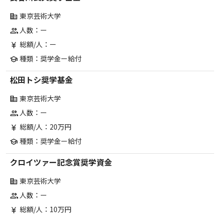
東京芸術大学
corporate_fare
人数：ー
group
総額/人：ー
currency_yen
種類：奨学金ー給付
school
松田トシ奨学基金
東京芸術大学
corporate_fare
人数：ー
group
総額/人：20万円
currency_yen
種類：奨学金ー給付
school
クロイツァー記念賞奨学資金
東京芸術大学
corporate_fare
人数：ー
group
総額/人：10万円
currency_yen