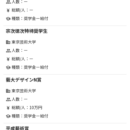
人数：ー
group
総額/人：ー
currency_yen
種類：奨学金ー給付
school
宗次徳次特待奨学生
東京芸術大学
corporate_fare
人数：ー
group
総額/人：ー
currency_yen
種類：奨学金ー給付
school
藝大デザインN賞
東京芸術大学
corporate_fare
人数：ー
group
総額/人：10万円
currency_yen
種類：奨学金ー給付
school
平成藝術賞