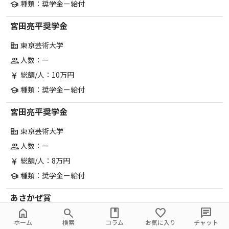
種類：奨学金ー給付
school
宮田亮平奨学金
東京芸術大学
corporate_fare
人数：ー
group
総額/人：10万円
currency_yen
種類：奨学金ー給付
school
宮田亮平奨学金
東京芸術大学
corporate_fare
人数：ー
group
総額/人：8万円
currency_yen
種類：奨学金ー給付
school
あさかぜ賞
home
search
book
favorite
chat
東京芸術大学
corporate_fare
ホーム
検索
コラム
お気に入り
チャット