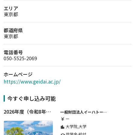
エリア
東京都
都道府県
東京都
電話番号
050-5525-2069
ホームページ
https://www.geidai.ac.jp/
今すぐ申し込み可能
2026年度（令和8年度）第２期 一般財団法人イーハトーブ育英会奨学生募集（給付型） 日本国内及び海外の大学・大学院に自宅外通学をする学生に生活費の一部(家賃半額相当)を給付【岩手県が本籍地の大学生または大学院生対象】
一般財団法人イーハトーブ育英会
ー
currency_yen
大学院,大学
location_city
奨学金-給付
school