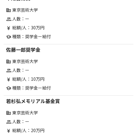
東京芸術大学
corporate_fare
人数：ー
group
総額/人：30万円
currency_yen
種類：奨学金ー給付
school
佐藤一郎奨学金
東京芸術大学
corporate_fare
人数：ー
group
総額/人：10万円
currency_yen
種類：奨学金ー給付
school
若杉弘メモリアル基金賞
東京芸術大学
corporate_fare
人数：ー
group
総額/人：20万円
currency_yen