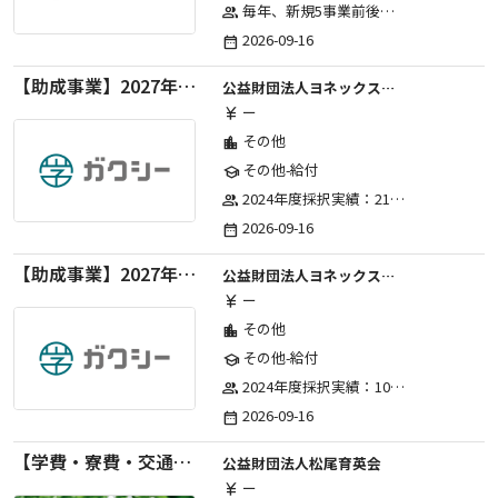
毎年、新規5事業前後への助成金交付を予定とし、初年度5事業、2年目合計10事業前後、3年目合計15事業前後、4年目以降は15事業前後にて実施する。 2025年度採択実績：5事業、2026年度採択実績：5事業
group
2026-09-16
date_range
【助成事業】2027年度（通年）国際交流普及事業に関する助成金
公益財団法人ヨネックススポーツ振興財団
ー
currency_yen
その他
location_city
その他-給付
school
2024年度採択実績：21事業（前期11・後期10）、2025年度採択実績：30事業（前期15・後期15）、2026年度採択実績：40事業 ※2026年度より、前期・後期の区分を廃止し、年1回の申請受付となりました。
group
2026-09-16
date_range
【助成事業】2027年度（通年）ジュニアスポーツ振興に関する助成金
公益財団法人ヨネックススポーツ振興財団
ー
currency_yen
その他
location_city
その他-給付
school
2024年度採択実績：107事業（前期45・後期62）、2025年度採択実績：103事業（前期48・後期55）、2026年度採択実績：97事業 ※2026年度より、前期・後期の区分を廃止し、年1回の申請受付となりました。
group
2026-09-16
date_range
【学費・寮費・交通費給付】2027年度第71期育英生募集
公益財団法人松尾育英会
ー
currency_yen