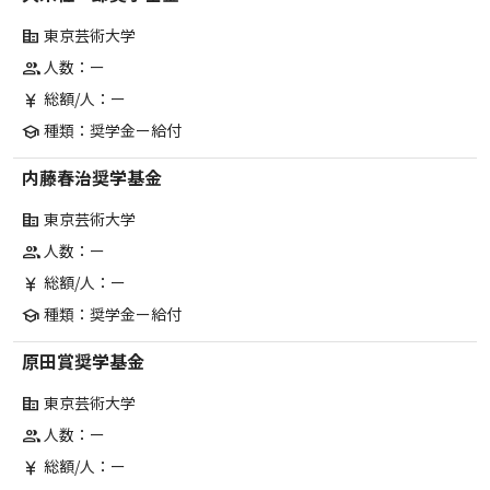
東京芸術大学
corporate_fare
人数：ー
group
総額/人：ー
currency_yen
種類：奨学金ー給付
school
内藤春治奨学基金
東京芸術大学
corporate_fare
人数：ー
group
総額/人：ー
currency_yen
種類：奨学金ー給付
school
原田賞奨学基金
東京芸術大学
corporate_fare
人数：ー
group
総額/人：ー
currency_yen