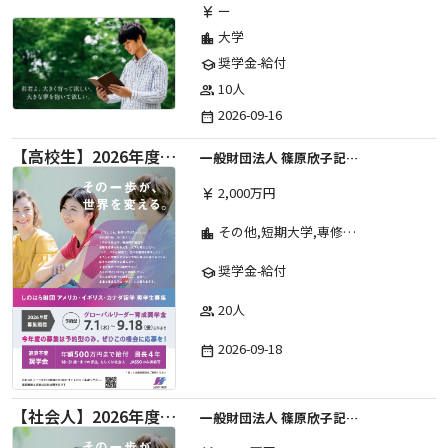
ー
currency_yen
大学
location_city
奨学金-給付
school
10人
group
2026-09-16
date_range
【高校生】2026年度 しのはら財団 アメリカ・イギリス・カナダ英語留学奨学金
一般財団法人 篠原欣子記念財団 (海外留学奨学金グループ)
2,000万円
currency_yen
その他,短期大学,専修学校,高等専門学校,高等学校,大学院,大学
location_city
奨学金-給付
school
20人
group
2026-09-18
date_range
【社会人】2026年度 しのはら財団 アメリカ・イギリス・カナダ英語留学奨学金
一般財団法人 篠原欣子記念財団 (海外留学奨学金グループ)