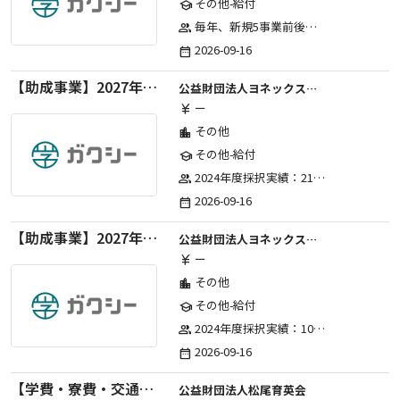
その他-給付
school
毎年、新規5事業前後への助成金交付を予定とし、初年度5事業、2年目合計10事業前後、3年目合計15事業前後、4年目以降は15事業前後にて実施する。 2025年度採択実績：5事業、2026年度採択実績：5事業
group
2026-09-16
date_range
【助成事業】2027年度（通年）国際交流普及事業に関する助成金
公益財団法人ヨネックススポーツ振興財団
ー
currency_yen
その他
location_city
その他-給付
school
2024年度採択実績：21事業（前期11・後期10）、2025年度採択実績：30事業（前期15・後期15）、2026年度採択実績：40事業 ※2026年度より、前期・後期の区分を廃止し、年1回の申請受付となりました。
group
2026-09-16
date_range
【助成事業】2027年度（通年）ジュニアスポーツ振興に関する助成金
公益財団法人ヨネックススポーツ振興財団
ー
currency_yen
その他
location_city
その他-給付
school
2024年度採択実績：107事業（前期45・後期62）、2025年度採択実績：103事業（前期48・後期55）、2026年度採択実績：97事業 ※2026年度より、前期・後期の区分を廃止し、年1回の申請受付となりました。
group
2026-09-16
date_range
【学費・寮費・交通費給付】2027年度第71期育英生募集
公益財団法人松尾育英会