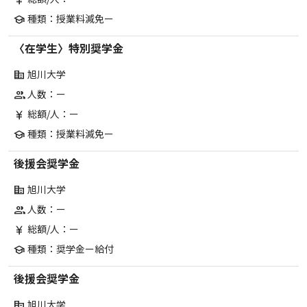
currency_yen
種類：授業料減免ー
school
〈在学生〉特別奨学金
旭川大学
corporate_fare
人数：ー
group
総額/人：ー
currency_yen
種類：授業料減免ー
school
後援会奨学金
旭川大学
corporate_fare
人数：ー
group
総額/人：ー
currency_yen
種類：奨学金ー給付
school
後援会奨学金
旭川大学
corporate_fare