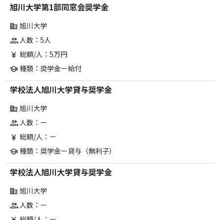
旭川大学第1部同窓会奨学金
旭川大学
corporate_fare
人数：5人
group
総額/人：5万円
currency_yen
種類：奨学金ー給付
school
学校法人旭川大学貸与奨学金
旭川大学
corporate_fare
人数：ー
group
総額/人：ー
currency_yen
種類：奨学金ー貸与（無利子）
school
学校法人旭川大学貸与奨学金
旭川大学
corporate_fare
人数：ー
group
総額/人：ー