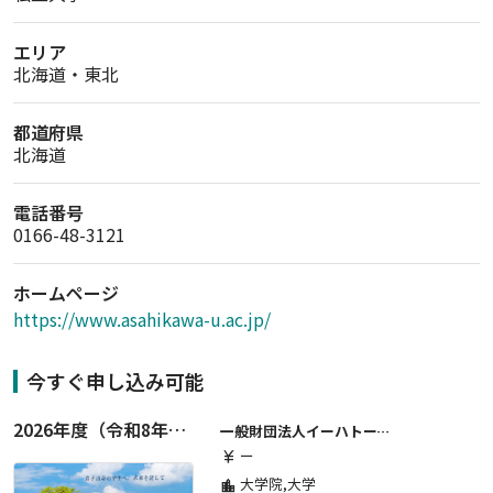
エリア
北海道・東北
都道府県
北海道
電話番号
0166-48-3121
ホームページ
https://www.asahikawa-u.ac.jp/
今すぐ申し込み可能
2026年度（令和8年度）第２期 一般財団法人イーハトーブ育英会奨学生募集（給付型） 日本国内及び海外の大学・大学院に自宅外通学をする学生に生活費の一部(家賃半額相当)を給付【岩手県が本籍地の大学生または大学院生対象】
一般財団法人イーハトーブ育英会
ー
currency_yen
大学院,大学
location_city