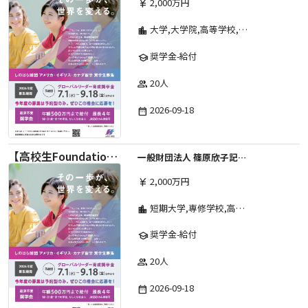
2,000万円
currency_yen
大学,大学院,高等学校,その他,高等専門学校,専修学校,短期大学
location_city
奨学金-給付
school
20人
group
2026-09-18
date_range
【高校生Foundation Course 】2026年度 しのはら財団 アメリカ・イギリス・カナダ英語留学奨学金
一般財団法人 篠原欣子記念財団 (海外留学奨学金グループ)
2,000万円
currency_yen
短期大学,専修学校,高等専門学校,その他,高等学校,大学院,大学
location_city
奨学金-給付
school
20人
group
2026-09-18
date_range