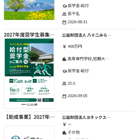
奨学金-給付
school
若干名
group
2026-08-31
date_range
2027年度奨学生募集要項
公益財団法人 八十二みらい財団
400万円
currency_yen
高等専門学校,短期大学,専修学校,大学
location_city
奨学金-給付
school
25人
group
2026-09-05
date_range
【助成事業】2027年度中学校部活動の地域展開推進に関する助成金
公益財団法人ヨネックススポーツ振興財団
ー
currency_yen
その他
location_city