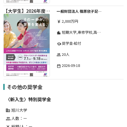
【大学生】2026年度 しのはら財団 アメリカ・イギリス・カナダ英語留学奨学金
一般財団法人 篠原欣子記念財団 (海外留学奨学金グループ)
2,000万円
currency_yen
短期大学,専修学校,高等専門学校,その他,高等学校,大学院,大学
location_city
奨学金-給付
school
20人
group
2026-09-18
date_range
その他の奨学金
〈新入生〉特別奨学金
旭川大学
corporate_fare
人数：ー
group
総額/人：ー