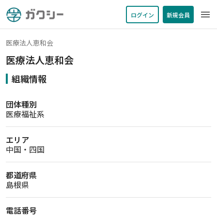
menu
ログイン
新規会員
医療法人恵和会
医療法人恵和会
組織情報
団体種別
医療福祉系
エリア
中国・四国
都道府県
島根県
電話番号