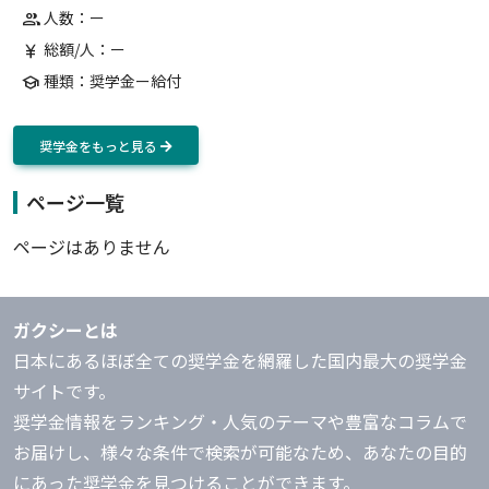
人数：ー
group
総額/人：ー
currency_yen
種類：奨学金ー給付
school
奨学金をもっと見る
ページ一覧
ページはありません
ガクシーとは
日本にあるほぼ全ての奨学金を網羅した国内最大の奨学金
サイトです。
奨学金情報をランキング・人気のテーマや豊富なコラムで
お届けし、様々な条件で検索が可能なため、あなたの目的
にあった奨学金を見つけることができます。